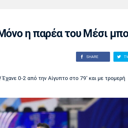
Χάντμπολ
Ηρακλής
Βόλος
Μπορούσια
Παρί Σεν
Ντόρτμουντ
Ζερμέν
Μόνο η παρέα του Μέσι μπο
Πόρτο
Μπενφίκα
SHARE
T
 Έχανε 0-2 από την Αίγυπτο στο 79' και με τρομερή