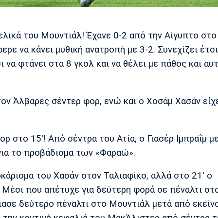
λικά του Μουντιάλ! Έχανε 0-2 από την Αίγυπτο στο 
ρε να κάνει μυθική ανατροπή με 3-2. Συνεχίζει έτσι
 να φτάνει στα 8 γκολ και να θέλει με πάθος και αυ
τον Άλβαρες σέντερ φορ, ενώ και ο Χοσάμ Χασάν είχ
ρ στο 15'! Από σέντρα του Ατία, ο Γιασέρ Ιμπραΐμ μ
 για το προβάδισμα των «Φαραώ».
κάρισμα του Χασάν στον Ταλιαφίκο, αλλά στο 21' ο
Μέσι που απέτυχε για δεύτερη φορά σε πέναλτι στ
ιασε δεύτερο πέναλτι στο Μουντιάλ μετά από εκείν