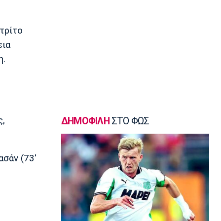
EuroLeague
Ερυθρός Αστέρας: Ανακοίνωσε τον
τρίτο
Γουάιλερ-Μπαμπ
εια
12:35
η.
Super League 1
ΑΕΚ: Ανακοίνωσε την επέκταση του
συμβολαίου του Πήλιου
12:20
Σπορ
Παγκόσμιο Πρωτάθλημα Κωπηλασίας
ς,
ΔΗΜΟΦΙΛΗ
ΣΤΟ ΦΩΣ
Εφήβων-Νεανίδων: Χρυσό μετάλλιο ο
Μουσελίμης
12:05
ασάν (73'
EuroLeague
Αναντολού Εφές: Καθυστερεί η
επιστροφή του Παπαγιάννη
11:50
Μπάσκετ Ελλάδα
Εθνική Νεανίδων: Κόντρα στην