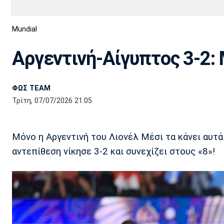
Διεθνή
EuroCup
Mundial
Euro
Basket League
Απόλλων
Άρης
ΟΦΗ
Παναχαϊκή
Εθνικές Ομάδες
Α2 Μπάσκετ
Σμύρνης
Αργεντινή-Αίγυπτος 3-2: 
Κύπελλο
FIBA World Cup 2023
Διαιτησία
ΦΩΣ TEAM
Ποδόσφαιρο Γυναικών
Ιωνικός
Κηφισιά
Πανσερραϊκός
Τρίτη, 07/07/2026 21:05
Μόνο η Αργεντινή του Λιονέλ Μέσι τα κάνει αυτά!
αντεπίθεση νίκησε 3-2 και συνεχίζει στους «8»!