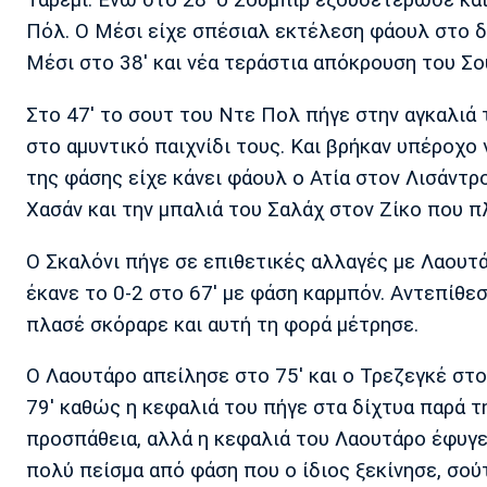
Ταρέμι. Ενώ στο 28' ο Σουμπίρ εξουδετέρωσε κα
Πόλ. Ο Μέσι είχε σπέσιαλ εκτέλεση φάουλ στο δο
Μέσι στο 38' και νέα τεράστια απόκρουση του Σο
Στο 47' το σουτ του Ντε Πολ πήγε στην αγκαλιά
στο αμυντικό παιχνίδι τους. Και βρήκαν υπέροχο 
της φάσης είχε κάνει φάουλ ο Ατία στον Λισάντρ
Χασάν και την μπαλιά του Σαλάχ στον Ζίκο που 
Ο Σκαλόνι πήγε σε επιθετικές αλλαγές με Λαουτά
έκανε το 0-2 στο 67' με φάση καρμπόν. Αντεπίθεσ
πλασέ σκόραρε και αυτή τη φορά μέτρησε.
Ο Λαουτάρο απείλησε στο 75' και ο Τρεζεγκέ στο 
79' καθώς η κεφαλιά του πήγε στα δίχτυα παρά τ
προσπάθεια, αλλά η κεφαλιά του Λαουτάρο έφυγε
πολύ πείσμα από φάση που ο ίδιος ξεκίνησε, σού