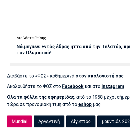
Διαβάστε Επίσης
Νάϊμεγκεν: Εντός έδρας ήττα από την Tελστάρ, πρ
τον Ολυμπιακό!
Διαβάστε το «ΦΩΣ» καθημερινά
στον υπολογιστή σας
Ακολουθήστε το ΦΩΣ στο
Facebook
και στο
Instagram
Όλα τα φύλλα της εφημερίδας
, από το 1958 μέχρι σήμε
τώρα σε προνομιακή τιμή από το
eshop
μας
Mundial
Αργεντινή
Αίγυπτος
μουντιάλ 20