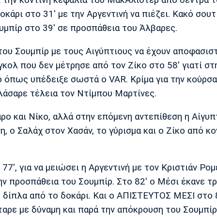
ι την κοντινή κεφαλιά του ΜακΆλιστερ από σέντρα 
κάρι στο 31' με την Αργεντινή να πιέζει. Κακό σουτ
υμπίρ στο 39' σε προσπάθεια του Άλβαρες.
 του Σουμπίρ με τους Αιγύπτιους να έχουν αποφασισ
γκολ που δεν μέτρησε από τον Ζίκο στο 58' γιατί στ
ο όπως υπέδειξε σωστά ο VAR. Κρίμα για την κούρσα
πλάσαρε τέλεια τον Ντίμπου Μαρτίνες.
ρο και Νίκο, αλλά στην επόμενη αντεπίθεση η Αίγυ
η, ο Σαλάχ στον Χασάν, το γύρισμα και ο Ζίκο από κο
77', για να μειώσει η Αργεντινή με τον Κριστιάν Ρο
ην προσπάθεια του Σουμπίρ. Στο 82' ο Μέσι έκανε τ
 δίπλα από το δοκάρι. Και ο ΑΠΙΣΤΕΥΤΟΣ ΜΕΣΙ στο 
ταρε με δύναμη και παρά την απόκρουση του Σουμπίρ