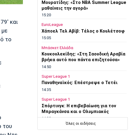
Μουρατίδης: «Στο NBA Summer League
μαθαίνεις την αγορά»
15:20
79' και
EuroLeague
 με
Χάποελ Τελ Αβίβ: Τέλος ο Κουλέτσοφ
15:05
τό το
Μπάσκετ Ελλάδα
Κουκουλεκίδης: «Στη Σαουδική Αραβία
βρήκα αυτό που πάντα επιζητούσα»
ε
14:50
Super League 1
Παναθηναϊκός: Επέστρεψε ο Τετέι
ε
14:35
Super League 1
Σπόρτινγκ: Η επιβεβαίωση για τον
Μπραγκάνσα και ο Ολυμπιακός
ο
14:20
Όλες οι ειδήσεις
ο του
Super League 1
ΠΑΟΚ: Ανεβαίνει ο Γιαννούλης