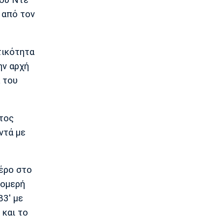
του Ντε
14:05
 από τον
Γ Εθνική
Ιωνικός: Ενισχύθηκε με τον Παγώνη
13:50
τικότητα
Εθνικές Μπάσκετ
ην αρχή
Σκούμα: «Είμαστε ενωμένες και
 του
προετοιμασμένες»
13:35
Super League 1
πτος
Ηλιόπουλος σε Πήλιο: «Υπήρχαν
άνθρωποι που σε αμφισβήτησαν» (vid)
ντά με
13:20
Super League 2
ΑΕΛ: Πήρε τον Τσιγγάρα
μέρο στο
13:05
ρομερή
EuroLeague
83' με
Ο Γουάλας στη Μακάμπι Τελ Αβίβ
 και το
12:50