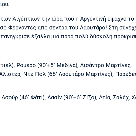
ίου.
των Αιγύπτιων την ώρα που η Αργεντινή έψαχνε το 
ντσο Φερνάντες από σέντρα του Λαουτάρο! Στη συνέχ
ή πανηγύρισε έξαλλα μια πάρα πολύ δύσκολη πρόκρισ
τιέλ), Ρομέρο (90'+5' Μεδίνα), Λισάντρο Μαρτίνες,
Άλιστερ, Ντε Πολ (66' Λαουτάρο Μαρτίνες), Παρέδε
Ασούρ (46' Φάτι), Λασίν (90'+6' Ζίζο), Ατία, Σαλάχ, Χ