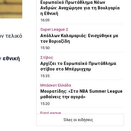
Ευρωπαϊκό Πρωτάθλημα Νέων
Ανδρών: Αναχώρησε για τη Βουλγαρία
η Εθνική
16:05
Super League 2
ον τελικό
Απόλλων Καλαμαριάς: Ενισχύθηκε με
τον Βοριαζίδη
15:50
ν
εθνική
Στίβος
Αρχίζει το Ευρωπαϊκό Πρωτάθλημα
στίβου στο Μπέρμιγχαμ
15:35
Μπάσκετ Ελλάδα
Μουρατίδης: «Στο NBA Summer League
μαθαίνεις την αγορά»
15:20
EuroLeague
Χάποελ Τελ Αβίβ: Τέλος ο Κουλέτσοφ
Όλες οι ειδήσεις
15:05