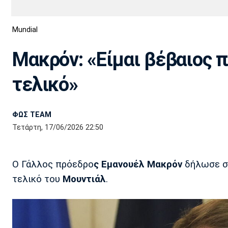
Διεθνή
EuroCup
Mundial
Euro
Basket League
Απόλλων
Άρης
ΟΦΗ
Παναχαϊκή
Εθνικές Ομάδες
Α2 Μπάσκετ
Σμύρνης
Μακρόν: «Είμαι βέβαιος π
Κύπελλο
FIBA World Cup 2023
Διαιτησία
τελικό»
Ποδόσφαιρο Γυναικών
Ιωνικός
Κηφισιά
Πανσερραϊκός
ΦΩΣ TEAM
Τετάρτη, 17/06/2026 22:50
Ο Γάλλος πρόεδρο
ς Εμανουέλ Μακρόν
δήλωσε σί
τελικό του
Μουντιάλ
.