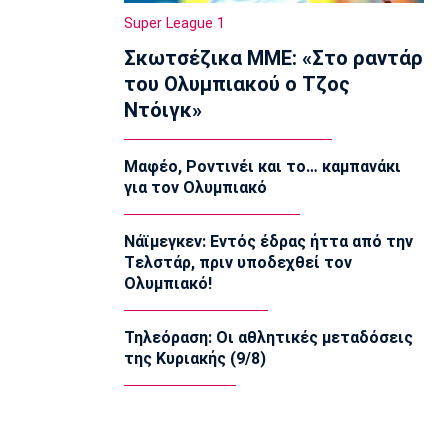
συμβολαίου του Πήλιου
Super League 1
12:20
Σκωτσέζικα ΜΜΕ: «Στο ραντάρ
Σπορ
του Ολυμπιακού ο Τζος
Παγκόσμιο Πρωτάθλημα Κωπηλασίας
Ντόιγκ»
Εφήβων-Νεανίδων: Χρυσό μετάλλιο ο
Μουσελίμης
12:05
Μαφέο, Ροντινέι και το… καμπανάκι
για τον Ολυμπιακό
EuroLeague
Αναντολού Εφές: Καθυστερεί η
επιστροφή του Παπαγιάννη
Νάϊμεγκεν: Εντός έδρας ήττα από την
11:50
Tελστάρ, πριν υποδεχθεί τον
Ολυμπιακό!
Μπάσκετ Ελλάδα
Εθνική Νεανίδων: Κόντρα στην
Ισλανδία για την πέμπτη θέση
Τηλεόραση: Οι αθλητικές μεταδόσεις
11:35
της Κυριακής (9/8)
Ποδόσφαιρο - Διεθνή
FIFA: Προειδοποιεί για προσπάθεια
υπονόμευσης του Ινφαντίνο
11:20