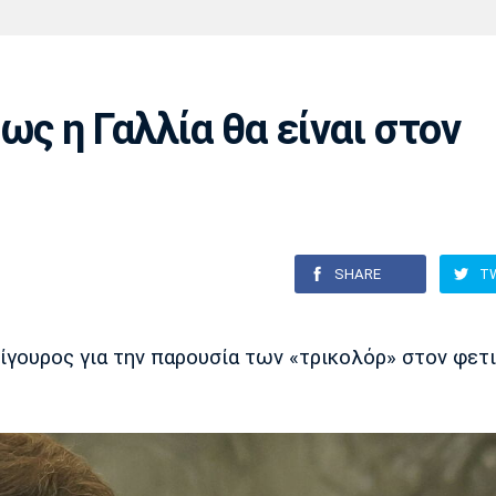
Χάντμπολ
Ηρακλής
Βόλος
Μπορούσια
Παρί Σεν
Ντόρτμουντ
Ζερμέν
ως η Γαλλία θα είναι στον
Πόρτο
Μπενφίκα
SHARE
T
γουρος για την παρουσία των «τρικολόρ» στον φετ