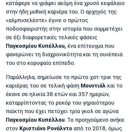
Μουσική
Στήλες
κατάφερε να γράψει ακόμη ένα χρυσό κεφάλαιο
στην ήδη μυθική καριέρα του. Ο αρχηγός της
Πολιτισμός
Τραγούδια
Πρόγραμμα TV
«αλμπισελέστε» έγινε ο πρώτος
Ιωνικός
Κηφισιά
Πανσερραϊκός
ποδοσφαιριστής στην ιστορία που συμμετέχει
Cine Spot
σε έξι διαφορετικές τελικές φάσεις
Running
Παγκοσμίου Κυπέλλου,
ένα επίτευγμα που
φανερώνει τη διαχρονικότητα και τη συνέπειά
Media
του στο κορυφαίο επίπεδο.
Μπαρτσελόνα
Ρεάλ
Ατλέτικο
Μαδρίτης
Μαδρίτης
Παρασκήνιο
Παράλληλα, σημείωσε το πρώτο χατ-τρικ της
καριέρας του σε τελική φάση
Μουντιάλ
και το
έκανε σε ηλικία 38 ετών και 357 ημερών,
Μάντσεστερ
Τσέλσι
Άρσεναλ
καταρρίπτοντας το ρεκόρ του γηραιότερου
Γιουνάιτεντ
παίκτη που έχει πετύχει τρία γκολ σε αγώνα
Παγκοσμίου Κυπέλλου
. Το προηγούμενο ανήκε
στον
Κριστιάνο Ρονάλντο
από το 2018, όμως