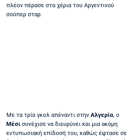
Λίβερπουλ
Μάντσεστερ
Γιουβέντους
πλέον πέρασε στα χέρια του Αργεντινού
Σίτι
σούπερ σταρ.
Ίντερ
Μίλαν
Μπάγερν
Μπορούσια
Παρί Σεν
Μαρσέιγ
Ντόρτμουντ
Ζερμέν
Μονακό
Ερυθρός
Τότεναμ
Με τα τρία γκολ απέναντι στην
Αλγερία
, ο
Αστέρας
Μέσι
συνέχισε να διευρύνει και μια ακόμη
εντυπωσιακή επίδοσή του, καθώς έφτασε σε