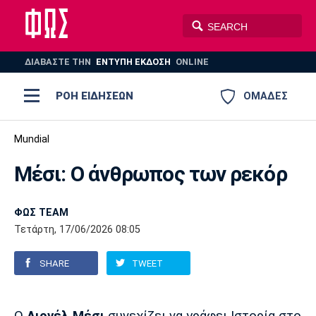
ΔΙΑΒΑΣΤΕ THN
ΕΝΤΥΠΗ ΕΚΔΟΣΗ
ONLINE
ΡΟΗ ΕΙΔΗΣΕΩΝ
ΟΜΑΔΕΣ
Ποδόσφαιρο
Mundial
ΠΟΔΟΣΦΑΙΡΟ
ΜΠΑΣΚΕΤ
Μέσι: Ο άνθρωπος των ρεκόρ
Super League 1
Μπάσκετ
ΒΟΛΕΪ
ΠΟΛΟ
ΣΠΟΡ
Ολυμπιακός
ΑΕΚ
ΠΑΟΚ
Super League 2
Ελλάδα
Ολυμπιακοί Αγώνες
ΦΩΣ TEAM
Τετάρτη, 17/06/2026 08:05
AUTO-MOTO
PLUS
Γ Εθνική
Εθνική
Βόλεϊ
SHARE
TWEET
Ελλάδα
EuroLeague
Πόλο
Παναθηναϊκός
Ατρόμητος
Πανιώνιος
Champions League
ΝΒΑ
Τένις