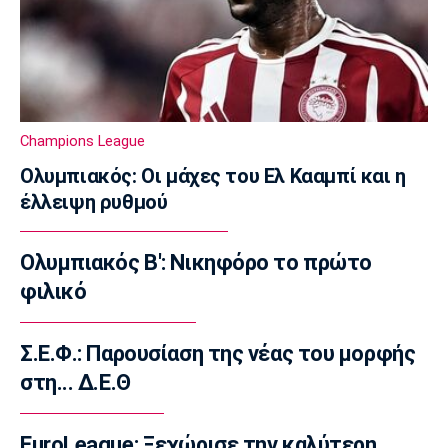
τώρα ήταν η κατάλληλη στιγμή με την
Άλμπα»
16:30
Μπάσκετ Ελλάδα
Κορογώνας: «Φιλοδοξία της Kalamata Basket
Champions League
να πρωταγωνιστήσει»
16:15
Ολυμπιακός: Οι μάχες του Ελ Κααμπί και η
έλλειψη ρυθμού
Ποδόσφαιρο - Διεθνή
Απεβίωσε ο πατέρας του Μέσι
16:00
Ολυμπιακός Β': Νικηφόρο το πρώτο
Ποδόσφαιρο - Διεθνή
φιλικό
Χαλ: Βασικός ο Τζολάκης
15:45
Σ.Ε.Φ.: Παρουσίαση της νέας του μορφής
Ποδόσφαιρο - Διεθνή
στη... Δ.Ε.Θ
Κι επίσημα στην Άρσεναλ ο Μπρούνο
Γκιμαράες
EuroLeague: Ξεχώρισε την καλύτερη
15:30