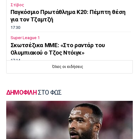
Στίβος
Παγκόσμιο Πρωτάθλημα Κ20: Πέμπτη θέση
για τον Τζαμτζή
17:30
Super League 1
Σκωτσέζικα ΜΜΕ: «Στο ραντάρ του
Ολυμπιακού ο Τζος Ντόιγκ»
17:14
Όλες οι ειδήσεις
Στίβος
Παγκόσμιο Πρωτάθλημα Κ20: Δεύτερο
πανελλήνιο ρεκόρ για την Μπακογιάννη
ΔΗΜΟΦΙΛΗ
ΣΤΟ ΦΩΣ
17:00
Super League 2
Στον Πανσερραϊκό ο Σμπώκος
16:45
Μπάσκετ Α1 Γυναικών
Μαρίνη: «Χρόνια στόχος μου το εξωτερικό,