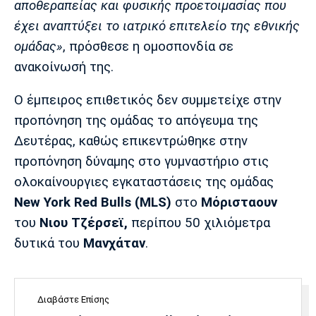
αποθεραπείας και φυσικής προετοιμασίας που
Λίβερπουλ
Μάντσεστερ
Γιουβέντους
Σίτι
έχει αναπτύξει το ιατρικό επιτελείο της εθνικής
ομάδας»
, πρόσθεσε η ομοσπονδία σε
ανακοίνωσή της.
Ίντερ
Μίλαν
Μπάγερν
Ο έμπειρος επιθετικός δεν συμμετείχε στην
προπόνηση της ομάδας το απόγευμα της
Δευτέρας, καθώς επικεντρώθηκε στην
προπόνηση δύναμης στο γυμναστήριο στις
Μπορούσια
Παρί Σεν
Μαρσέιγ
ολοκαίνουργιες εγκαταστάσεις της ομάδας
Ντόρτμουντ
Ζερμέν
New York Red Bulls (MLS)
στο
Μόρισταουν
του
Νιου Τζέρσεϊ,
περίπου 50 χιλιόμετρα
δυτικά του
Μανχάταν
.
Μονακό
Ερυθρός
Τότεναμ
Αστέρας
Διαβάστε Επίσης