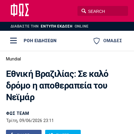
ΔΙΑΒΑΣΤΕ THN
ΕΝΤΥΠΗ ΕΚΔΟΣΗ
ONLINE
ΡΟΗ ΕΙΔΗΣΕΩΝ
ΟΜΑΔΕΣ
Ποδόσφαιρο
Mundial
ΠΟΔΟΣΦΑΙΡΟ
ΜΠΑΣΚΕΤ
Εθνική Βραζιλίας: Σε καλό
Super League 1
Μπάσκετ
ΒΟΛΕΪ
ΠΟΛΟ
ΣΠΟΡ
δρόμο η αποθεραπεία του
Ολυμπιακός
ΑΕΚ
ΠΑΟΚ
Super League 2
Ελλάδα
Ολυμπιακοί Αγώνες
Νεϊμάρ
AUTO-MOTO
PLUS
Γ Εθνική
Εθνική
Βόλεϊ
ΦΩΣ TEAM
Ελλάδα
EuroLeague
Πόλο
Παναθηναϊκός
Ατρόμητος
Πανιώνιος
Τρίτη, 09/06/2026 23:11
Champions League
ΝΒΑ
Τένις