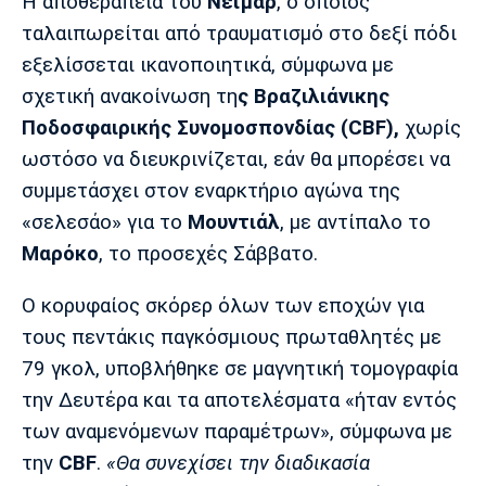
Μουσική
Στήλες
Η αποθεραπεία του
Νεϊμάρ
, ο οποίος
ταλαιπωρείται από τραυματισμό στο δεξί πόδι
Πολιτισμός
Τραγούδια
Πρόγραμμα TV
εξελίσσεται ικανοποιητικά, σύμφωνα με
Ιωνικός
Κηφισιά
Πανσερραϊκός
σχετική ανακοίνωση τη
ς Βραζιλιάνικης
Cine Spot
Ποδοσφαιρικής Συνομοσπονδίας (CBF),
χωρίς
ωστόσο να διευκρινίζεται, εάν θα μπορέσει να
Running
συμμετάσχει στον εναρκτήριο αγώνα της
Media
«σελεσάο» για το
Μουντιάλ
, με αντίπαλο το
Μπαρτσελόνα
Ρεάλ
Ατλέτικο
Μαρόκο
, το προσεχές Σάββατο.
Μαδρίτης
Μαδρίτης
Παρασκήνιο
Ο κορυφαίος σκόρερ όλων των εποχών για
τους πεντάκις παγκόσμιους πρωταθλητές με
79 γκολ, υποβλήθηκε σε μαγνητική τομογραφία
Μάντσεστερ
Τσέλσι
Άρσεναλ
Γιουνάιτεντ
την Δευτέρα και τα αποτελέσματα «ήταν εντός
των αναμενόμενων παραμέτρων», σύμφωνα με
την
CBF
.
«Θα συνεχίσει την διαδικασία