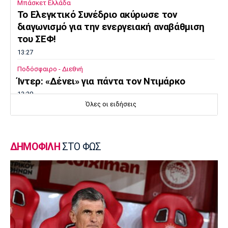
Μπάσκετ Ελλάδα
Το Ελεγκτικό Συνέδριο ακύρωσε τον
διαγωνισμό για την ενεργειακή αναβάθμιση
του ΣΕΦ!
13:27
Ποδόσφαιρο - Διεθνή
Ίντερ: «Δένει» για πάντα τον Ντιμάρκο
13:20
Όλες οι ειδήσεις
Μπάσκετ
Στη Μπανταλόνα για ένα χρόνο ο Μπούγκι
Έλις
ΔΗΜΟΦΙΛΗ
ΣΤΟ ΦΩΣ
13:10
Μπάσκετ Ελλάδα
Επέστρεψε στην Καρδίτσα ο Οκόρο
13:00
Βόλεϊ Ευρώπη
Oι ευχές της ΕΟΕ στις Εθνικές Ομάδες βόλεϊ