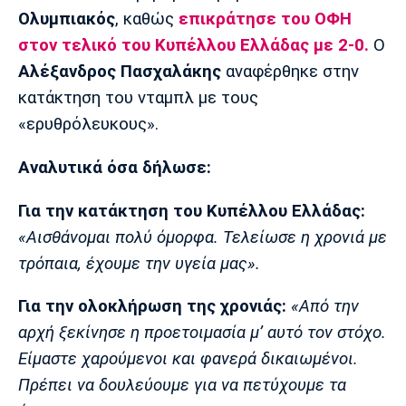
Μουσική
Στήλες
Ολυμπιακός
, καθώς
επικράτησε του ΟΦΗ
στον τελικό του Κυπέλλου Ελλάδας με 2-0.
Ο
Πολιτισμός
Τραγούδια
Πρόγραμμα TV
Αλέξανδρος Πασχαλάκης
αναφέρθηκε στην
Ιωνικός
Κηφισιά
Πανσερραϊκός
Cine Spot
κατάκτηση του νταμπλ με τους
«ερυθρόλευκους».
Running
Αναλυτικά όσα δήλωσε:
Media
Μπαρτσελόνα
Ρεάλ
Ατλέτικο
Για την κατάκτηση του Κυπέλλου Ελλάδας:
Μαδρίτης
Μαδρίτης
Παρασκήνιο
«Αισθάνομαι πολύ όμορφα. Τελείωσε η χρονιά με
τρόπαια, έχουμε την υγεία μας».
Για την ολοκλήρωση της χρονιάς:
«Από την
Μάντσεστερ
Τσέλσι
Άρσεναλ
Γιουνάιτεντ
αρχή ξεκίνησε η προετοιμασία μ’ αυτό τον στόχο.
Είμαστε χαρούμενοι και φανερά δικαιωμένοι.
Πρέπει να δουλεύουμε για να πετύχουμε τα