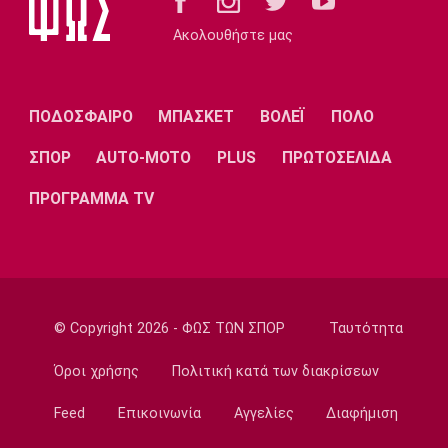
19:45
Ακολουθήστε μας
Εθνικές Μπάσκετ
Σκαλωμένος: «Θέλουμε ένα γεμάτο γήπεδο
να μας στηρίξει»
ΠΟΔΟΣΦΑΙΡΟ
ΜΠΑΣΚΕΤ
ΒΟΛΕΪ
ΠΟΛΟ
19:30
Μπάσκετ Ελλάδα
ΣΠΟΡ
AUTO-MOTO
PLUS
ΠΡΩΤΟΣΕΛΙΔΑ
Παραμένει στο Περιστέρι ο Ιτούνας
ΠΡΟΓΡΑΜΜΑ TV
19:15
Μπάσκετ Ελλάδα
Στουρνάρας: «Αρχικός στόχος της Ασπίδας η
είσοδος στα play-offs»
19:00
© Copyright 2026 - ΦΩΣ ΤΩΝ ΣΠΟΡ
Ταυτότητα
Super League 1
Παναθηναϊκός: Επαγγελματικά συμβόλαια σε
Όροι χρήσης
Πολιτική κατά των διακρίσεων
έξι παίκτες της ακαδημίας
Feed
Επικοινωνία
Αγγελίες
Διαφήμιση
18:45
Εθνικές Μπάσκετ