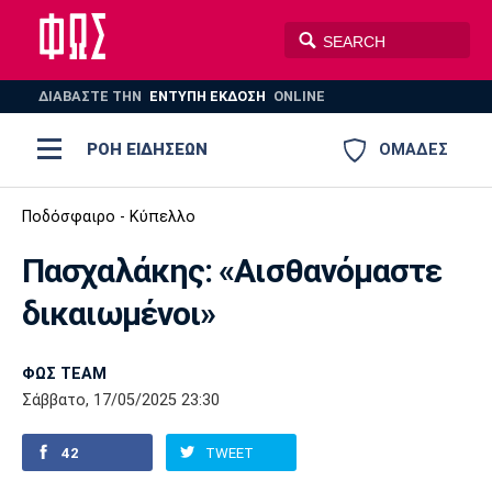
ΔΙΑΒΑΣΤΕ THN
ΕΝΤΥΠΗ ΕΚΔΟΣΗ
ONLINE
ΡΟΗ ΕΙΔΗΣΕΩΝ
ΟΜΑΔΕΣ
Ποδόσφαιρο
Ποδόσφαιρο - Κύπελλο
ΠΟΔΟΣΦΑΙΡΟ
ΜΠΑΣΚΕΤ
Πασχαλάκης: «Αισθανόμαστε
Super League 1
Μπάσκετ
ΒΟΛΕΪ
ΠΟΛΟ
ΣΠΟΡ
δικαιωμένοι»
Ολυμπιακός
ΑΕΚ
ΠΑΟΚ
Super League 2
Ελλάδα
Ολυμπιακοί Αγώνες
AUTO-MOTO
PLUS
ΦΩΣ TEAM
Γ Εθνική
Εθνική
Βόλεϊ
Σάββατο, 17/05/2025 23:30
Ελλάδα
EuroLeague
Πόλο
Παναθηναϊκός
Ατρόμητος
Πανιώνιος
42
TWEET
Champions League
ΝΒΑ
Τένις