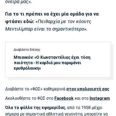
όνειρα μας».
Λίβερπουλ
Μάντσεστερ
Γιουβέντους
Σίτι
Για το τι πρέπει να έχει μία ομάδα για να
φτάσει εδώ:
«Πειθαρχία με τον κόουτς
Μεντιλίμπαρ είναι το σημαντικότερο».
Ίντερ
Μίλαν
Μπάγερν
Διαβάστε Επίσης
Μπιανκόν: «Ο Κωνσταντέλιας έχει τόση
ποιότητα - Η καρδιά μου παραμένει
Μπορούσια
Παρί Σεν
Μαρσέιγ
Ντόρτμουντ
Ζερμέν
ερυθρόλευκη»
Διαβάστε το «ΦΩΣ» καθημερινά
στον υπολογιστή σας
Μονακό
Ερυθρός
Τότεναμ
Αστέρας
Ακολουθήστε το ΦΩΣ στο
Facebook
και στο
Instagram
Όλα τα φύλλα της εφημερίδας
, από το 1958 μέχρι
σήμερα με σημαντικά αθλητικά γεγονότα, μπορείτε να