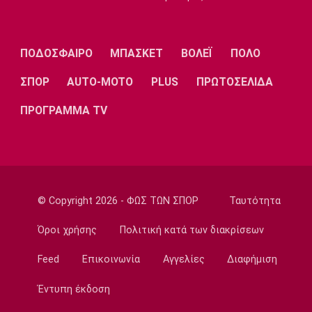
Χίρο: «Έχω το μεγαλύτερο κίνητρο της
καριέρας μου τώρα στους Μπακς»
11:30
ΠΟΔΟΣΦΑΙΡΟ
ΜΠΑΣΚΕΤ
ΒΟΛΕΪ
ΠΟΛΟ
Εθνικές Μπάσκετ
Γουεμπανιαμά: «Αν μπορούσα, θα έφερνα
ΣΠΟΡ
AUTO-MOTO
PLUS
ΠΡΩΤΟΣΕΛΙΔΑ
στους Σπερς τον Φουρνιέ»
ΠΡΟΓΡΑΜΜΑ TV
11:20
Super League 1
Διάψευση ΑΕΚ για τον Ακράμ Μπουράς
11:10
Μπάσκετ Ελλάδα
© Copyright 2026 - ΦΩΣ ΤΩΝ ΣΠΟΡ
Ταυτότητα
ΠΑΟΚ: Έφτασε στη Θεσσαλονίκη και ο
Μάρκους Φόστερ
Όροι χρήσης
Πολιτική κατά των διακρίσεων
11:00
Feed
Επικοινωνία
Αγγελίες
Διαφήμιση
Επικαιρότητα
Φωτιά στον Κουβαρά Αττικής: Μπαράζ
Έντυπη έκδοση
μηνυμάτων από το 112