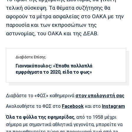
Λίβερπουλ
Μάντσεστερ
Γιουβέντους
τελική σύσκεψη. Τα θέματα συζήτησης θα
Σίτι
αφορούν τα μέτρα ασφαλείας στο ΟΑΚΑ με την
παρουσία και των εκπροσώπων της
αστυνομίας, του ΟΑΚΑ και της ΔΕΑΒ.
Ίντερ
Μίλαν
Μπάγερν
Διαβάστε Επίσης
Γιαννακόπουλος: «Έπαθα πολλαπλά
Μπορούσια
Παρί Σεν
Μαρσέιγ
εμφράγματα το 2020, είδα το φως»
Ντόρτμουντ
Ζερμέν
Διαβάστε το «ΦΩΣ» καθημερινά
στον υπολογιστή σας
Μονακό
Ερυθρός
Τότεναμ
Ακολουθήστε το ΦΩΣ στο
Facebook
και στο
Instagram
Αστέρας
Όλα τα φύλλα της εφημερίδας
, από το 1958 μέχρι
σήμερα με σημαντικά αθλητικά γεγονότα, μπορείτε να
τα προμηθευτείτε τώρα σε προνομιακή τιμή από το