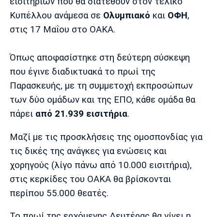
Μουσική
Στήλες
εισιτηρίων που θα διατεθούν στον τελικό
Κυπέλλου ανάμεσα σε
Ολυμπιακό
και
ΟΦΗ
,
Πολιτισμός
Τραγούδια
Πρόγραμμα TV
στις 17 Μαΐου στο ΟΑΚΑ.
Ιωνικός
Κηφισιά
Πανσερραϊκός
Cine Spot
Όπως αποφασίστηκε στη δεύτερη σύσκεψη
που έγινε διαδικτυακά το πρωί της
Running
Παρασκευής, με τη συμμετοχή εκπροσώπων
Media
των δύο ομάδων και της ΕΠΟ, κάθε ομάδα θα
Μπαρτσελόνα
Ρεάλ
Ατλέτικο
πάρει
από 21.939 εισιτήρια
.
Μαδρίτης
Μαδρίτης
Παρασκήνιο
Μαζί με τις προσκλήσεις της ομοσπονδίας για
τις δικές της ανάγκες για ενώσεις και
χορηγούς (λίγο πάνω από 10.000 εισιτήρια),
Μάντσεστερ
Τσέλσι
Άρσεναλ
Γιουνάιτεντ
στις κερκίδες του ΟΑΚΑ θα βρίσκονται
περίπου 55.000 θεατές.
Το πρωί της ερχόμενης Δευτέρας θα γίνει η