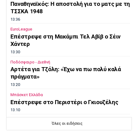
Παναθηναϊκός: Η αποστολή για το ματς με τη
ΤΣΣΚΑ 1948
13:36
EuroLeague
Επέστρεψε στη Μακάμπι Τελ Αβίβ ο Σέιν
Χάντερ
13:30
Ποδόσφαιρο - Διεθνή
Αρτέτα για Τζόλη: «Έχω να πω πολύ καλά
πράγματα»
13:20
Μπάσκετ Ελλάδα
Επέστρεψε στο Περιστέρι ο Γκιουζέλης
13:10
Ποδόσφαιρο - Διεθνή
Όλες οι ειδήσεις
Μουρίνιο: «Είχα συμφωνήσει με τη
Γιουνάιτεντ για να διαδεχτώ τον