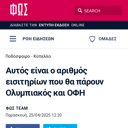
ΔΙΑΒΑΣΤΕ THN
ΕΝΤΥΠΗ ΕΚΔΟΣΗ
ONLINE
ΡΟΗ ΕΙΔΗΣΕΩΝ
ΟΜΑΔΕΣ
Ποδόσφαιρο
Ποδόσφαιρο - Κύπελλο
ΠΟΔΟΣΦΑΙΡΟ
ΜΠΑΣΚΕΤ
Αυτός είναι ο αριθμός
Super League 1
Μπάσκετ
ΒΟΛΕΪ
ΠΟΛΟ
ΣΠΟΡ
εισιτηρίων που θα πάρουν
Ολυμπιακός
ΑΕΚ
ΠΑΟΚ
Super League 2
Ελλάδα
Ολυμπιακοί Αγώνες
Ολυμπιακός και ΟΦΗ
AUTO-MOTO
PLUS
Γ Εθνική
Εθνική
Βόλεϊ
ΦΩΣ TEAM
Ελλάδα
EuroLeague
Πόλο
Παναθηναϊκός
Ατρόμητος
Πανιώνιος
Παρασκευή, 25/04/2025 12:20
Champions League
ΝΒΑ
Τένις