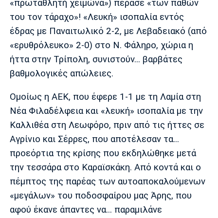
«πρωταθλητή χειμώνα») πέρασε «των παθών
Πόρτο
Μπενφίκα
του τον τάραχο»! «Λευκή» ισοπαλία εντός
έδρας με Παναιτωλικό 2-2, με Λεβαδειακό (από
«ερυθρόλευκο» 2-0) στο Ν. Φάληρο, χώρια η
ήττα στην Τρίπολη, συνιστούν... βαρβάτες
βαθμολογικές απώλειες.
Ομοίως η AEK, που έφερε 1-1 με τη Λαμία στη
Νέα Φιλαδέλφεια και «λευκή» ισοπαλία με την
Καλλιθέα στη Λεωφόρο, πριν από τις ήττες σε
Αγρίνιο και Σέρρες, που αποτέλεσαν τα...
προεόρτια της κρίσης που εκδηλώθηκε μετά
την τεσσάρα στο Καραϊσκάκη. Από κοντά και ο
πέμπτος της παρέας των αυτοαποκαλούμενων
«μεγάλων» του ποδοσφαίρου μας Άρης, που
αφού έκανε άπαντες να... παραμιλάνε