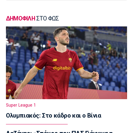
23:50
Μπάσκετ Ελλάδα
ΔΗΜΟΦΙΛΗ
ΣΤΟ ΦΩΣ
Επίσημα στον Άρη ο Άνταμ Μοκόκα
23:35
Europa League
Μπρούνο: «Δουλέψαμε καλά στην άμυνα»
23:32
Ποδόσφαιρο - Διεθνή
Κακή εβδομάδα για τη βαθμολογία της UEFA
23:23
Γ Εθνική
Αστέρας Βάρης: Νέες προσθήκες στο
ρόστερ
Super League 1
23:20
Ολυμπιακός: Στο κάδρο και ο Βίνια
Conference League
Conference League: Τρομερό διπλό η Τρόμσο