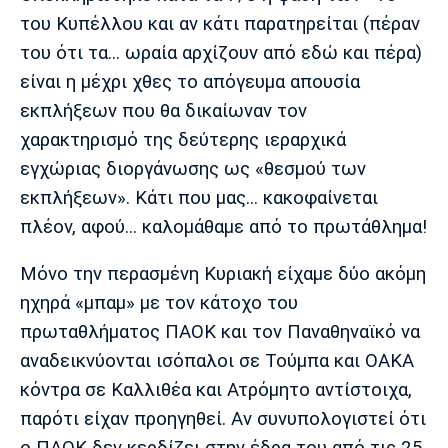
Μουσική
Στήλες
του Κυπέλλου και αν κάτι παρατηρείται (πέραν
Πολιτισμός
Τραγούδια
Πρόγραμμα TV
του ότι τα... ωραία αρχίζουν από εδώ και πέρα)
είναι η μέχρι χθες το απόγευμα απουσία
Ιωνικός
Κηφισιά
Πανσερραϊκός
Cine Spot
εκπλήξεων που θα δικαίωναν τον
χαρακτηρισμό της δεύτερης ιεραρχικά
Running
εγχώριας διοργάνωσης ως «θεσμού των
εκπλήξεων». Κάτι που μας... κακοφαίνεται
Media
Μπαρτσελόνα
Ρεάλ
Ατλέτικο
πλέον, αφού... καλομάθαμε από το πρωτάθλημα!
Μαδρίτης
Μαδρίτης
Παρασκήνιο
Mόνο την περασμένη Κυριακή είχαμε δύο ακόμη
ηχηρά «μπαμ» με τον κάτοχο του
πρωταθλήματος ΠΑΟΚ και τον Παναθηναϊκό να
Μάντσεστερ
Τσέλσι
Άρσεναλ
Γιουνάιτεντ
αναδεικνύονται ισόπαλοι σε Τούμπα και ΟΑΚΑ
κόντρα σε Καλλιθέα και Ατρόμητο αντίστοιχα,
παρότι είχαν προηγηθεί. Αν συνυπολογιστεί ότι