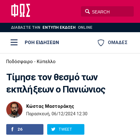
ΔΙΑΒΑΣΤΕ THN
ΕΝΤΥΠΗ ΕΚΔΟΣΗ
ONLINE
ΡΟΗ ΕΙΔΗΣΕΩΝ
ΟΜΑΔΕΣ
Ποδόσφαιρο
Ποδόσφαιρο - Κύπελλο
ΠΟΔΟΣΦΑΙΡΟ
ΜΠΑΣΚΕΤ
Τίμησε τον θεσμό των
Super League 1
Μπάσκετ
ΒΟΛΕΪ
ΠΟΛΟ
ΣΠΟΡ
εκπλήξεων o Πανιώνιος
Ολυμπιακός
ΑΕΚ
ΠΑΟΚ
Super League 2
Ελλάδα
Ολυμπιακοί Αγώνες
AUTO-MOTO
PLUS
Κώστας Μαστοράκης
Γ Εθνική
Εθνική
Βόλεϊ
Παρασκευή, 06/12/2024 12:30
Ελλάδα
EuroLeague
Πόλο
Παναθηναϊκός
Ατρόμητος
Πανιώνιος
26
TWEET
Champions League
ΝΒΑ
Τένις