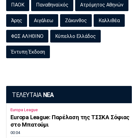
ΠΑΟΚ
Παναθηναϊκός
Ατρόμητος Αθηνών
Άρης
Αιγάλεω
Ζάκυνθος
Καλλιθέα
ΦΩΣ ΑΛΗΘΙΝΟ
Κύπελλο Ελλάδος
Έντυπη Έκδοση
ΤΕΛΕΥΤΑΙΑ
ΝΕΑ
Europa League
Europa League: Παρέλαση της ΤΣΣΚΑ Σόφιας
στο Μπατούμι
00:04