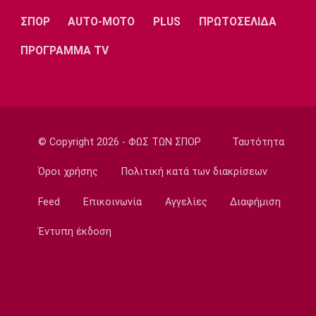
Ποδόσφαιρο - Διεθνή
ΣΠΟΡ
AUTO-MOTO
PLUS
ΠΡΩΤΟΣΕΛΙΔΑ
Επίσημα στη Ρεάλ Μαδρίτης ο Ντιομαντέ
22:20
ΠΡΟΓΡΑΜΜΑ TV
Super League 1
Ατρόμητος: Ήττα (2-1) από την ΑΕ Λεμεσού
στο τελευταίο φιλικό
22:05
© Copyright 2026 - ΦΩΣ ΤΩΝ ΣΠΟΡ
Ταυτότητα
Κολύμβηση
Κούβελος σε αδελφές Αλεξανδρή: «Μας
Όροι χρήσης
Πολιτική κατά των διακρίσεων
κάνατε υπερήφανους και ευτυχισμένους»
21:50
Feed
Επικοινωνία
Αγγελίες
Διαφήμιση
Super League 2
Έντυπη έκδοση
Ο Ζορζίνιο στον Πανσερραϊκό
21:35
Ποδόσφαιρο - Εθνικές Ομάδες
Ουρουγουάη: Ο Φορλάν νέος προπονητής της
εθνικής