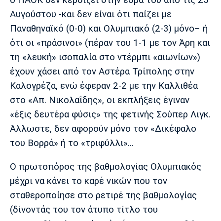
ο ΠΑΟΚ δεν κερδίζει στην έδρα του από τις 25
Λίβερπουλ
Μάντσεστερ
Γιουβέντους
Σίτι
Αυγούστου -και δεν είναι ότι παίζει με
Παναθηναϊκό (0-0) και Ολυμπιακό (2-3) μόνο– ή
ότι οι «πράσινοι» (πέραν του 1-1 με τον Άρη και
τη «λευκή» ισοπαλία στο ντέρμπι «αιωνίων»)
Ίντερ
Μίλαν
Μπάγερν
έχουν χάσει από τον Αστέρα Τρίπολης στην
Καλογρέζα, ενώ έφεραν 2-2 με την Kαλλιθέα
στο «Απ. Νικολαΐδης», οι εκπλήξεις έγιναν
«έξις δευτέρα φύσις» της φετινής Σούπερ Λιγκ.
Μπορούσια
Παρί Σεν
Μαρσέιγ
Ντόρτμουντ
Ζερμέν
Άλλωστε, δεν αφορούν μόνο τον «Δικέφαλο
του Βορρά» ή το «τριφύλλι»...
Ο πρωτοπόρος της βαθμολογίας Ολυμπιακός
Μονακό
Ερυθρός
Τότεναμ
μέχρι να κάνει το καρέ νικών που τον
Αστέρας
σταθεροποίησε στο ρετιρέ της βαθμολογίας
(δίνοντάς του τον άτυπο τίτλο του