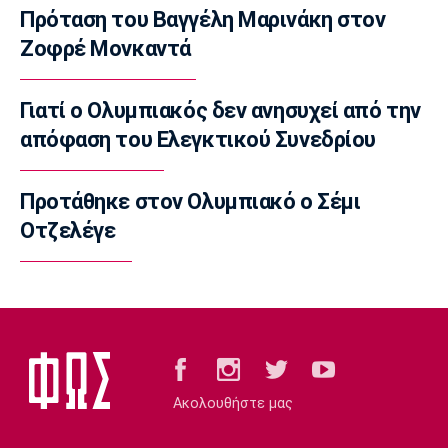
Πρόταση του Βαγγέλη Μαρινάκη στον
Στίβος
Παγκόσμιο Κ20: Πανελλήνιο ρεκόρ η
Ζοφρέ Μονκαντά
Μπακογιάννη, στον τελικό της σφυροβολίας
η Τσερνόβα
Γιατί ο Ολυμπιακός δεν ανησυχεί από την
22:49
απόφαση του Ελεγκτικού Συνεδρίου
Super League 1
Αστέρας Τρίπολης: Εύκολη νίκη με 2-0 επί
του Πύργου
Προτάθηκε στον Ολυμπιακό ο Σέμι
22:47
Οτζελέγε
Βόλεϊ
Δεύτερη σερί ήττά για την Εθνική Γυναικών
από την Σουηδία
22:45
Ποδόσφαιρο - Διεθνή
Κύπρος: Ποδοσφαιριστές μπορούν να γίνουν
Ακολουθήστε μας
και διαιτητές
22:30