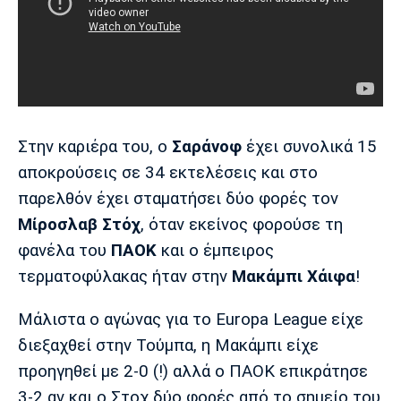
Στην καριέρα του, ο
Σαράνοφ
έχει συνολικά 15
αποκρούσεις σε 34 εκτελέσεις και στο
παρελθόν έχει σταματήσει δύο φορές τον
Μίροσλαβ Στόχ
, όταν εκείνος φορούσε τη
φανέλα του
ΠΑΟΚ
και ο έμπειρος
τερματοφύλακας ήταν στην
Μακάμπι Χάιφα
!
Μάλιστα ο αγώνας για το Europa League είχε
διεξαχθεί στην Τούμπα, η Μακάμπι είχε
προηγηθεί με 2-0 (!) αλλά ο ΠΑΟΚ επικράτησε
3-2 αν και ο Στοχ δύο φορές από το σημείο του