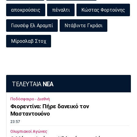
αποκρούσεις
πέναλτι
Κώστας Φορτούνης
Γιουσέφ Ελ Αραμπί
Ντάβιντε Γκράσι
Μίροσλαβ Στοχ
ΤΕΛΕΥΤΑΙΑ
ΝΕΑ
Ποδόσφαιρο - Διεθνή
Φιορεντίνα: Πήρε δανεικό τον
Μασταντουόνο
23:57
Ολυμπιακοί Αγώνες