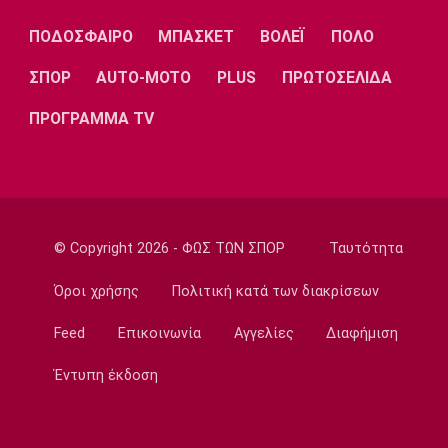
Εθνικές Μπάσκετ
ΠΟΔΟΣΦΑΙΡΟ
ΜΠΑΣΚΕΤ
ΒΟΛΕΪ
ΠΟΛΟ
Ρήγα: «Τα κορίτσια δείχνουν έτοιμα να
πετύχουν κάτι όμορφο»
ΣΠΟΡ
AUTO-MOTO
PLUS
ΠΡΩΤΟΣΕΛΙΔΑ
22:15
ΠΡΟΓΡΑΜΜΑ TV
Ποδόσφαιρο - Ελλάδα
Ολυμπιακός Β': Νικηφόρο το πρώτο φιλικό
22:03
EuroLeague
EuroLeague: Ξεχώρισε την καλύτερη
© Copyright 2026 - ΦΩΣ ΤΩΝ ΣΠΟΡ
Ταυτότητα
προσθήκη κάθε ομάδας
22:02
Όροι χρήσης
Πολιτική κατά των διακρίσεων
Super League 1
Feed
Επικοινωνία
Αγγελίες
Διαφήμιση
ΠΑΟΚ: Χειρουργήθηκε ο Μεϊτέ
22:00
Έντυπη έκδοση
Εθνικές Μπάσκετ
Εθνική Κορασίδων: Συνέτριψε με 78-36 την
Ιρλανδία