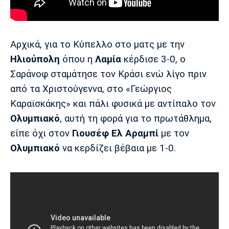
Αρχικά, για το Κύπελλο στο ματς με την
Ηλιούπολη
όπου η
Λαμία
κέρδισε 3-0, ο
Σαράνοφ σταμάτησε τον Κράσι ενώ λίγο πριν
από τα Χριστούγεννα, στο «Γεώργιος
Καραϊσκάκης» και πάλι φυσικά με αντίπαλο τον
Ολυμπιακό
, αυτή τη φορά για το πρωτάθλημα,
είπε όχι στον
Γιουσέφ Ελ Αραμπί
με τον
Ολυμπιακό
να κερδίζει βέβαια με 1-0.