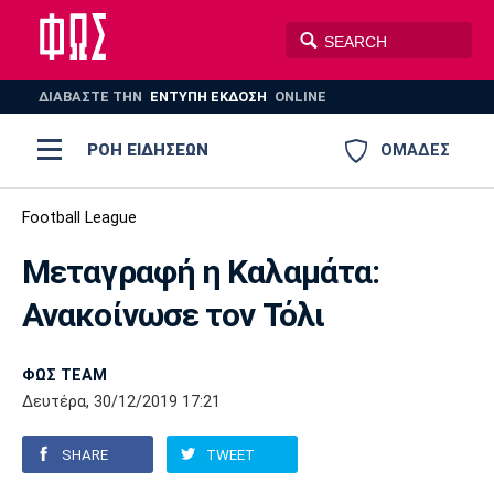
ΔΙΑΒΑΣΤΕ THN
ΕΝΤΥΠΗ ΕΚΔΟΣΗ
ONLINE
ΡΟΗ ΕΙΔΗΣΕΩΝ
ΟΜΑΔΕΣ
Ποδόσφαιρο
Football League
ΠΟΔΟΣΦΑΙΡΟ
ΜΠΑΣΚΕΤ
Μεταγραφή η Καλαμάτα:
Super League 1
Μπάσκετ
ΒΟΛΕΪ
ΠΟΛΟ
ΣΠΟΡ
Ανακοίνωσε τον Τόλι
Ολυμπιακός
ΑΕΚ
ΠΑΟΚ
Super League 2
Ελλάδα
Ολυμπιακοί Αγώνες
AUTO-MOTO
PLUS
ΦΩΣ TEAM
Γ Εθνική
Εθνική
Βόλεϊ
Δευτέρα, 30/12/2019 17:21
Ελλάδα
EuroLeague
Πόλο
Παναθηναϊκός
Ατρόμητος
Πανιώνιος
SHARE
TWEET
Champions League
ΝΒΑ
Τένις