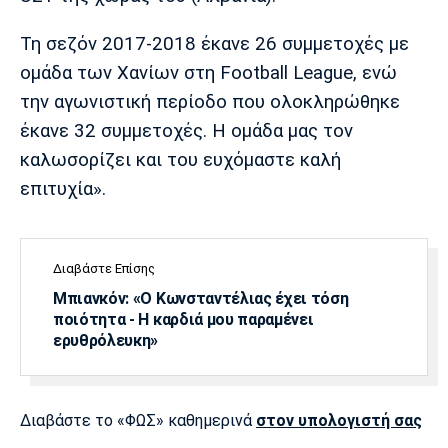
Λίβερπουλ
Μάντσεστερ
Γιουβέντους
Σίτι
Τη σεζόν 2017-2018 έκανε 26 συμμετοχές με
ομάδα των Χανίων στη Football League, ενώ
την αγωνιστική περίοδο που ολοκληρώθηκε
Ίντερ
Μίλαν
Μπάγερν
έκανε 32 συμμετοχές. Η ομάδα μας τον
καλωσορίζει και του ευχόμαστε καλή
επιτυχία».
Μπορούσια
Παρί Σεν
Μαρσέιγ
Ντόρτμουντ
Ζερμέν
Διαβάστε Επίσης
Μπιανκόν: «Ο Κωνσταντέλιας έχει τόση
ποιότητα - Η καρδιά μου παραμένει
ερυθρόλευκη»
Μονακό
Ερυθρός
Τότεναμ
Αστέρας
Διαβάστε το «ΦΩΣ» καθημερινά
στον υπολογιστή σας