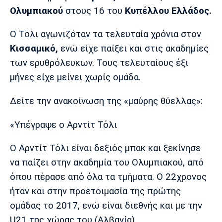
Μουσική
Στήλες
Ολυμπιακού
στους 16 του
Κυπέλλου Ελλάδος.
Πολιτισμός
Τραγούδια
Πρόγραμμα TV
Ο Τόλι αγωνιζόταν τα τελευταία χρόνια στον
Ιωνικός
Κηφισιά
Πανσερραϊκός
Κισσαμικό,
ενώ είχε παίξει και στις ακαδημίες
Cine Spot
των ερυθρόλευκων. Τους τελευταίους έξι
Running
μήνες είχε μείνει χωρίς ομάδα.
Media
Δείτε την ανακοίνωση της «μαύρης θύελλας»:
Μπαρτσελόνα
Ρεάλ
Ατλέτικο
Μαδρίτης
Μαδρίτης
Παρασκήνιο
«Υπέγραψε ο Αρντίτ Τόλι
O Αρντίτ Τόλι είναι δεξιός μπακ και ξεκίνησε
να παίζει στην ακαδημία του Ολυμπιακού, από
Μάντσεστερ
Τσέλσι
Άρσεναλ
όπου πέρασε από όλα τα τμήματα. Ο 22χρονος
Γιουνάιτεντ
ήταν και στην προετοιμασία της πρώτης
ομάδας το 2017, ενώ είναι διεθνής και με την
U21 της χώρας του (Αλβανία).