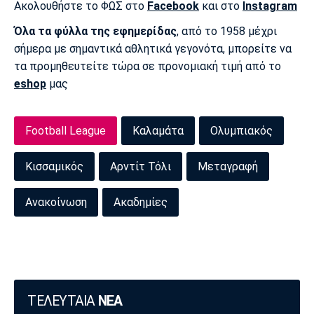
Ακολουθήστε το ΦΩΣ στο
Facebook
και στο
Instagram
Πόρτο
Μπενφίκα
Όλα τα φύλλα της εφημερίδας
, από το 1958 μέχρι
σήμερα με σημαντικά αθλητικά γεγονότα, μπορείτε να
τα προμηθευτείτε τώρα σε προνομιακή τιμή από το
eshop
μας
Football League
Καλαμάτα
Ολυμπιακός
Κισσαμικός
Αρντίτ Τόλι
Μεταγραφή
Ανακοίνωση
Ακαδημίες
ΤΕΛΕΥΤΑΙΑ
ΝΕΑ