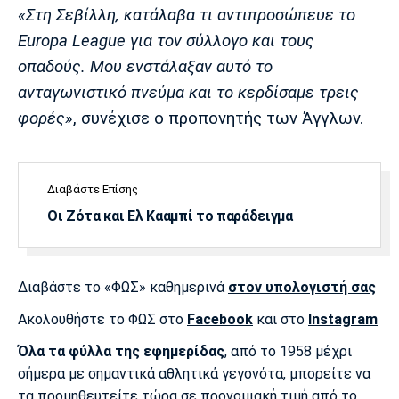
Λίβερπουλ
Μάντσεστερ
Γιουβέντους
«Στη Σεβίλλη, κατάλαβα τι αντιπροσώπευε το
Σίτι
Europa League για τον σύλλογο και τους
οπαδούς. Μου ενστάλαξαν αυτό το
ανταγωνιστικό πνεύμα και το κερδίσαμε τρεις
Ίντερ
Μίλαν
Μπάγερν
φορές»
, συνέχισε ο προπονητής των Άγγλων.
Διαβάστε Επίσης
Οι Ζότα και Ελ Κααμπί το παράδειγμα
Μπορούσια
Παρί Σεν
Μαρσέιγ
Ντόρτμουντ
Ζερμέν
Διαβάστε το «ΦΩΣ» καθημερινά
στον υπολογιστή σας
Ακολουθήστε το ΦΩΣ στο
Facebook
και στο
Instagram
Μονακό
Ερυθρός
Τότεναμ
Αστέρας
Όλα τα φύλλα της εφημερίδας
, από το 1958 μέχρι
σήμερα με σημαντικά αθλητικά γεγονότα, μπορείτε να
τα προμηθευτείτε τώρα σε προνομιακή τιμή από το