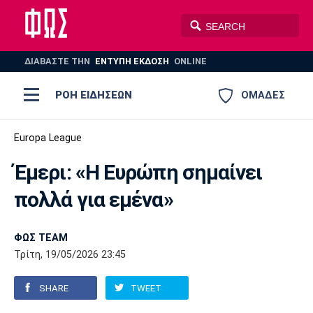
ΔΙΑΒΑΣΤΕ THN
ΕΝΤΥΠΗ ΕΚΔΟΣΗ
ONLINE
ΡΟΗ ΕΙΔΗΣΕΩΝ
ΟΜΑΔΕΣ
Ποδόσφαιρο
Europa League
ΠΟΔΟΣΦΑΙΡΟ
ΜΠΑΣΚΕΤ
Έμερι: «Η Ευρώπη σημαίνει
Super League 1
Μπάσκετ
ΒΟΛΕΪ
ΠΟΛΟ
ΣΠΟΡ
πολλά για εμένα»
Ολυμπιακός
ΑΕΚ
ΠΑΟΚ
Super League 2
Ελλάδα
Ολυμπιακοί Αγώνες
AUTO-MOTO
PLUS
ΦΩΣ TEAM
Γ Εθνική
Εθνική
Βόλεϊ
Τρίτη, 19/05/2026 23:45
Ελλάδα
EuroLeague
Πόλο
Παναθηναϊκός
Ατρόμητος
Πανιώνιος
SHARE
TWEET
Champions League
ΝΒΑ
Τένις