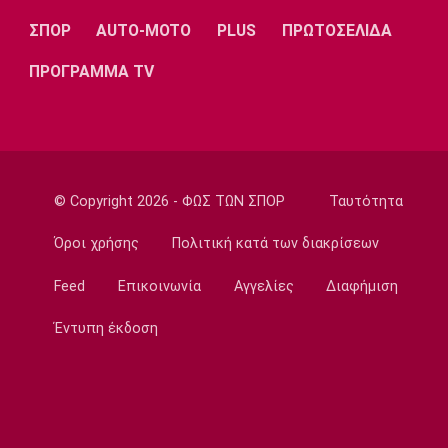
Europa League
ΣΠΟΡ
AUTO-MOTO
PLUS
ΠΡΩΤΟΣΕΛΙΔΑ
Η ενδεκάδα του ΠΑΟΚ για το ματς με την
Άντερλεχτ
ΠΡΟΓΡΑΜΜΑ TV
19:43
Super League 1
Το αποχαιρετιστήριο μήνυμα του Ορτέγκα
19:35
Ποδόσφαιρο - Διεθνή
© Copyright 2026 - ΦΩΣ ΤΩΝ ΣΠΟΡ
Ταυτότητα
Επίσημο! Ο Ορτέγκα στη Ρίβερ Πλέιτ
Όροι χρήσης
Πολιτική κατά των διακρίσεων
19:22
Champions League
Feed
Επικοινωνία
Αγγελίες
Διαφήμιση
Ολυμπιακός: Περιμένει τον Έσε
Έντυπη έκδοση
19:03
Μπάσκετ
Μακάμπι Τελ Αβίβ: Φιλικά προετοιμασίας με
Ολυμπιακό και Άρη
18:50