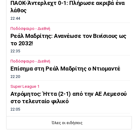
ΠΑΟΚ-Άντερλεχτ 0-1: Πλήρωσε ακριβά ένα
λάθος
22:44
Ποδόσφαιρο - Διεθνή
Ρεάλ Μαδρίτης: Ανανέωσε τον Βινίσιους ως
το 2032!
22:35
Ποδόσφαιρο - Διεθνή
Επίσημα στη Ρεάλ Μαδρίτης ο Ντιομαντέ
22:20
Super League 1
Ατρόμητος: Ήττα (2-1) από την ΑΕ Λεμεσού
στο τελευταίο φιλικό
22:05
Κολύμβηση
Όλες οι ειδήσεις
Κούβελος σε αδελφές Αλεξανδρή: «Μας
κάνατε υπερήφανους και ευτυχισμένους»