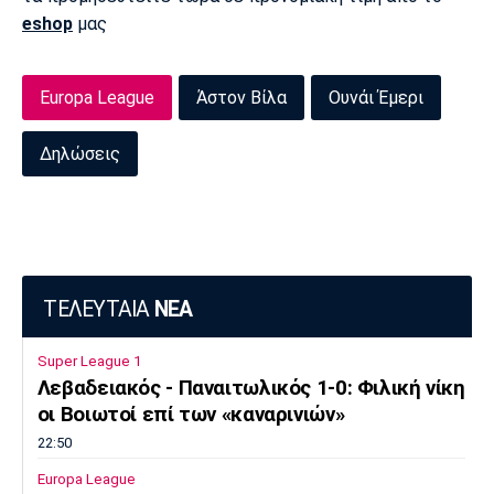
eshop
μας
Πόρτο
Μπενφίκα
Europa League
Άστον Βίλα
Ουνάι Έμερι
Δηλώσεις
ΤΕΛΕΥΤΑΙΑ
ΝΕΑ
Super League 1
Λεβαδειακός - Παναιτωλικός 1-0: Φιλική νίκη
οι Βοιωτοί επί των «καναρινιών»
22:50
Europa League