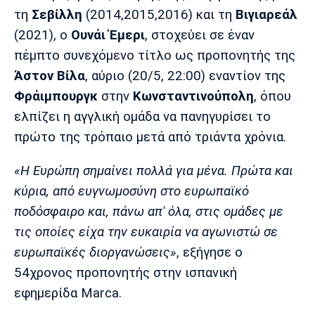
Μουσική
Στήλες
τη
Σεβίλλη
(2014,2015,2016) και τη
Βιγιαρεάλ
(2021), ο
Ουνάι Έμερι
, στοχεύει σε έναν
Πολιτισμός
Τραγούδια
Πρόγραμμα TV
πέμπτο συνεχόμενο τίτλο ως προπονητής της
Ιωνικός
Κηφισιά
Πανσερραϊκός
Cine Spot
Άστον Βίλα
, αύριο (20/5, 22:00) εναντίον της
Φράιμπουργκ
στην
Κωνσταντινούπολη
, όπου
Running
ελπίζει η αγγλική ομάδα να πανηγυρίσει το
πρώτο της τρόπαιο μετά από τριάντα χρόνια.
Media
Μπαρτσελόνα
Ρεάλ
Ατλέτικο
Μαδρίτης
Μαδρίτης
«Η Ευρώπη σημαίνει πολλά για μένα. Πρώτα και
Παρασκήνιο
κύρια, από ευγνωμοσύνη στο ευρωπαϊκό
ποδόσφαιρο και, πάνω απ' όλα, στις ομάδες με
τις οποίες είχα την ευκαιρία να αγωνιστώ σε
Μάντσεστερ
Τσέλσι
Άρσεναλ
Γιουνάιτεντ
ευρωπαϊκές διοργανώσεις»
, εξήγησε ο
54χρονος προπονητής στην ισπανική
εφημερίδα Marca.