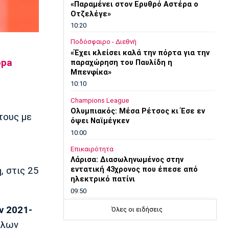
«Παραμένει στον Ερυθρό Αστέρα ο
Οτζελέγε»
10:20
Ποδόσφαιρο - Διεθνή
«Έχει κλείσει καλά την πόρτα για την
opa
παραχώρηση του Παυλίδη η
Μπενφίκα»
10:10
Champions League
Ολυμπιακός: Μέσα Ρέτσος κι Έσε εν
τους με
όψει Ναϊμέγκεν
10:00
Επικαιρότητα
Λάρισα: Διασωληνωμένος στην
, στις 25
εντατική 43χρονος που έπεσε από
ηλεκτρικό πατίνι
09:50
EuroLeague
ν 2021-
Όλες οι ειδήσεις
Παραμένει στην Παρί ο Χομς
ίλων