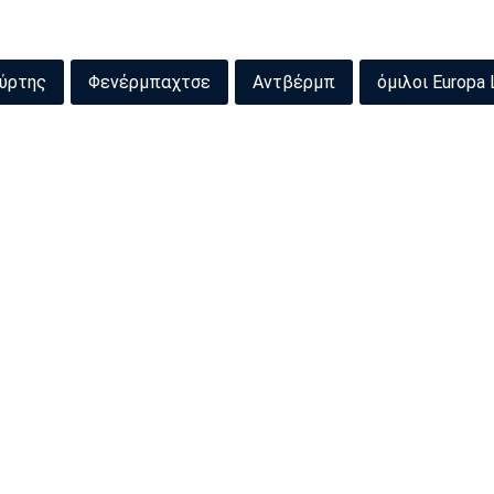
ύρτης
Φενέρμπαχτσε
Αντβέρμπ
όμιλοι Europa