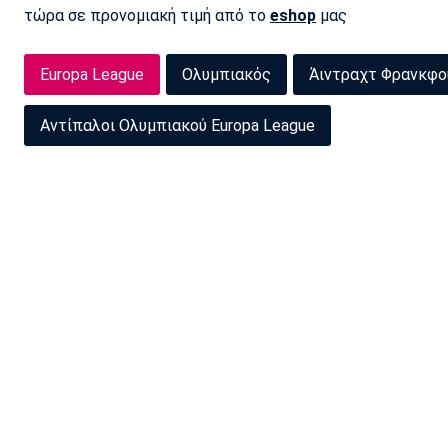
τώρα σε προνομιακή τιμή από το
eshop
μας
Europa League
Ολυμπιακός
Άιντραχτ Φρανκφο
Αντίπαλοι Ολυμπιακού Europa League