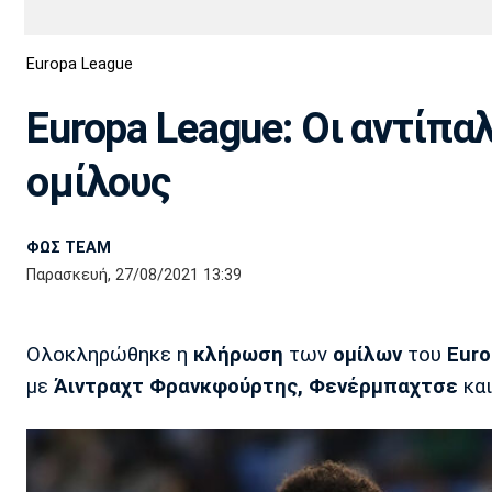
Διεθνή
EuroCup
Europa League
Euro
Basket League
Απόλλων
Άρης
ΟΦΗ
Παναχαϊκή
Εθνικές Ομάδες
Α2 Μπάσκετ
Σμύρνης
Europa League: Οι αντίπα
Κύπελλο
FIBA World Cup 2023
Διαιτησία
ομίλους
Ποδόσφαιρο Γυναικών
Ιωνικός
Κηφισιά
Πανσερραϊκός
ΦΩΣ TEAM
Παρασκευή, 27/08/2021 13:39
Ολοκληρώθηκε η
κλήρωση
των
ομίλων
του
Euro
με
Άιντραχτ Φρανκφούρτης,
Φενέρμπαχτσε
κα