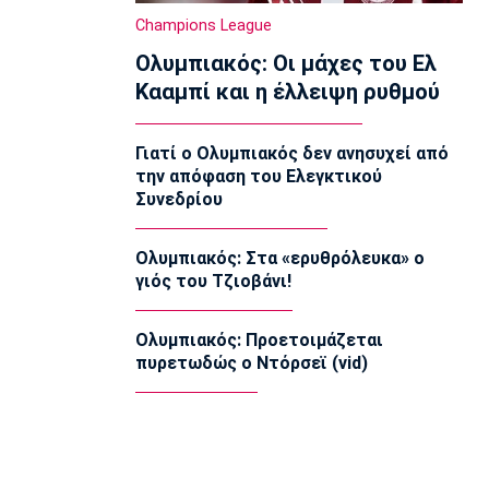
Super League 1
Champions League
ΠΑΟΚ σε Μεϊτέ: «Μείνε δυνατός,
Ολυμπιακός: Οι μάχες του Ελ
είμαστε όλοι μαζί σου»
08:00
Κααμπί και η έλλειψη ρυθμού
Ποδόσφαιρο - Διεθνή
Νέο σκάνδαλο με Ινφαντίνο: «Η UEFA
Γιατί ο Ολυμπιακός δεν ανησυχεί από
πλήρωσε εξαψήφιο ποσό σε πρώην
την απόφαση του Ελεγκτικού
ερωμένη του!»
Συνεδρίου
07:50
Μπάσκετ Ελλάδα
Ολυμπιακός: Στα «ερυθρόλευκα» ο
Χάρις: «Να αποτελέσω ηγέτη του
γιός του Τζιοβάνι!
Κολοσσού μέσα από το παράδειγμά
μου»
07:40
Ολυμπιακός: Προετοιμάζεται
πυρετωδώς ο Ντόρσεϊ (vid)
Ποδόσφαιρο - Διεθνή
Ντιομαντέ: «Όταν μου έκανε πρόταση
η Ρεάλ ένιωσα τόσο περήφανος»
07:30
Τηλεόραση