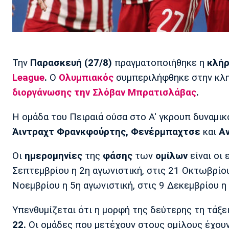
Την
Παρασκευή (27/8)
πραγματοποιήθηκε η
κλή
League
.
Ο
Ολυμπιακός
συμπεριλήφθηκε στην κλ
διοργάνωσης την
Σλόβαν Μπρατισλάβας
.
Η ομάδα του Πειραιά ούσα στο Α' γκρουπ δυναμ
Άιντραχτ Φρανκφούρτης,
Φενέρμπαχτσε
και
Α
Οι
ημερομηνίες
της
φάσης
των
ομίλων
είναι οι 
Σεπτεμβρίου η 2η αγωνιστική, στις 21 Οκτωβρίου
Νοεμβρίου η 5η αγωνιστική, στις 9 Δεκεμβρίου η
Υπενθυμίζεται ότι η μορφή της δεύτερης τη τάξε
22.
Οι ομάδες που μετέχουν στους ομίλους έχουν