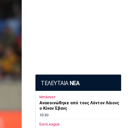
ΤΕΛΕΥΤΑΙΑ
ΝΕΑ
Μπάσκετ
Ανακοινώθηκε από τους Λόντον Λάιονς
ο Κίναν Έβανς
10:30
EuroLeague