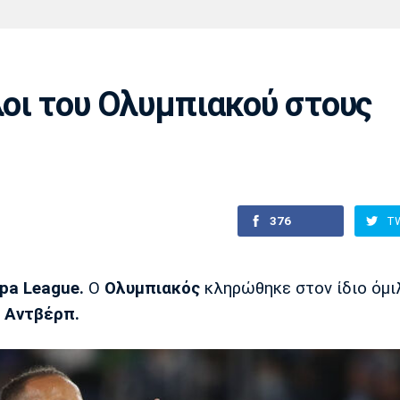
Χάντμπολ
Ηρακλής
Βόλος
Μπορούσια
Παρί Σεν
Ντόρτμουντ
Ζερμέν
λοι του Ολυμπιακού στους
Πόρτο
Μπενφίκα
376
T
pa League.
Ο
Ολυμπιακός
κληρώθηκε στον ίδιο όμι
ι
Αντβέρπ.