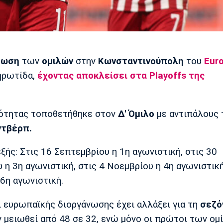
ρωση
των
ομιλών
στην
Κωνσταντινούπολη
του
Eur
ηρωτίδα,
έχοντας αποκλείσει στα
Playoffs
της
ικότητας τοποθετήθηκε στον
Δ' Όμιλο
με αντιπάλους 
ντβέρπ.
εξής: Στις 16 Σεπτεμβρίου η 1η αγωνιστική, στις 30
 η 3η αγωνιστική, στις 4 Νοεμβρίου η 4η αγωνιστική
 6η αγωνιστική.
ι ευρωπαϊκής διοργάνωσης έχει αλλάξει για τη
σεζό
 μειωθεί από 48 σε 32, ενώ μόνο οι πρώτοι των ομ