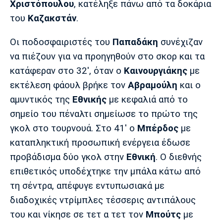
Χριστόπουλου
, κατέληξε πάνω από τα δοκάρια
Λίβερπουλ
Μάντσεστερ
Γιουβέντους
Σίτι
του
Καζακστάν
.
Οι ποδοσφαιριστές του
Παπαδάκη
συνέχιζαν
να πιέζουν για να προηγηθούν στο σκορ και τα
Ίντερ
Μίλαν
Μπάγερν
κατάφεραν στο 32', όταν ο
Καινουργιάκης
με
εκτέλεση φάουλ βρήκε τον
Αβραμούλη
και ο
αμυντικός της
Εθνικής
με κεφαλιά από το
σημείο του πέναλτι σημείωσε το πρώτο της
Μπορούσια
Παρί Σεν
Μαρσέιγ
γκολ στο τουρνουά. Στο 41' ο
Μπέρδος
με
Ντόρτμουντ
Ζερμέν
καταπληκτική προσωπική ενέργεια έδωσε
προβάδισμα δύο γκολ στην
Εθνική
. O διεθνής
επιθετικός υποδέχτηκε την μπάλα κάτω από
Μονακό
Ερυθρός
Τότεναμ
τη σέντρα, απέφυγε εντυπωσιακά με
Αστέρας
διαδοχικές ντρίμπλες τέσσερις αντιπάλους
του και νίκησε σε τετ α τετ τον
Μπούτς
με