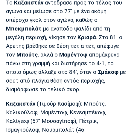
Το
Καζακστάν
αντέδρασε προς το τέλος του
αγώνα και μείωσε στο 77' με ένα ακόμη
υπέροχο γκολ στον αγώνα, καθώς ο
Μπεκμπολάτ
με ανάποδο ψαλίδι από τη
μεγάλη περιοχή, νίκησε τον
Κριαρά
. Στο 81' ο
Αρετής βρέθηκε σε θέση τετ α τετ, απέφυγε
τον
Μπούτς
, αλλά ο
Μαμέντοφ
απομάκρυνε
πάνω στη γραμμή και διατήρησε το 4-1, το
οποίο όμως άλλαξε στο 84', όταν ο
Σμάκοφ
με
σουτ από πλάγια θέση εντός περιοχής,
διαμόρφωσε το τελικό σκορ.
Καζακστάν
(Τιμούρ Κασίμοφ): Μπούτς,
Καλικούλοφ, Μαμέντοφ, Κενεσμπέκοφ,
Καλίγιεφ (57' Μουσαγίποφ), Πέτρικ,
Ισμαγκούλοφ, Νουρμπολάτ (46'