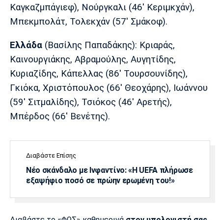
Καγκαζμπάγιεφ), Νούργκαλι (46' Κεριμκχάν),
Μπεκμπολάτ, Τολεκχάν (57' Σμάκοφ).
Ελλάδα
(Βασίλης Παπαδάκης): Κριαράς,
Καινουργιάκης, Αβραμούλης, Αυγητίδης,
Κυριαζίδης, Κάπελλας (86' Τουρσουνίδης),
Γκιόκα, Χριστόπουλος (66' Θεοχάρης), Ιωάννου
(59' Σιτμαλίδης), Τσιόκος (46' Αρετής),
Μπέρδος (66' Βενέτης).
Διαβάστε Επίσης
Νέο σκάνδαλο με Ινφαντίνο: «Η UEFA πλήρωσε
εξαψήφιο ποσό σε πρώην ερωμένη του!»
Διαβάστε το «ΦΩΣ» καθημερινά
στον υπολογιστή σας