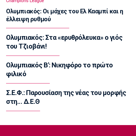
Champions League
η Νότιγχαμ
Ολυμπιακός: Οι μάχες του Ελ Κααμπί και η
14:20
έλλειψη ρυθμού
Super League 1
Παναθηναϊκός: Σε φουλ ρυθμούς ο Λιβάι
Ολυμπιακός: Στα «ερυθρόλευκα» ο γιός
14:10
του Τζιοβάνι!
Super League 1
«Παίρνει Ντίκμαν ο ΟΦΗ»
14:00
Ολυμπιακός Β': Νικηφόρο το πρώτο
φιλικό
Επικαιρότητα
Γαύδος: Επιχείρηση διάσωσης 31χρονης
τουρίστριας από δύσβατη περιοχή
Σ.Ε.Φ.: Παρουσίαση της νέας του μορφής
13:50
στη... Δ.Ε.Θ
Ποδόσφαιρο - Διεθνή
Σιμεόνε για Άλβαρες: «Ο σύλλογος έχει
πάρει την απόφασή του»
13:40