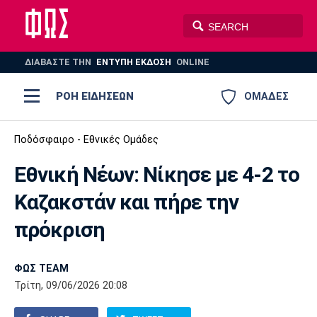
ΔΙΑΒΑΣΤΕ THN
ΕΝΤΥΠΗ ΕΚΔΟΣΗ
ONLINE
ΡΟΗ ΕΙΔΗΣΕΩΝ
ΟΜΑΔΕΣ
Ποδόσφαιρο
Ποδόσφαιρο - Εθνικές Ομάδες
ΠΟΔΟΣΦΑΙΡΟ
ΜΠΑΣΚΕΤ
Εθνική Νέων: Nίκησε με 4-2 το
Super League 1
Μπάσκετ
ΒΟΛΕΪ
ΠΟΛΟ
ΣΠΟΡ
Καζακστάν και πήρε την
Ολυμπιακός
ΑΕΚ
ΠΑΟΚ
Super League 2
Ελλάδα
Ολυμπιακοί Αγώνες
πρόκριση
AUTO-MOTO
PLUS
Γ Εθνική
Εθνική
Βόλεϊ
ΦΩΣ TEAM
Ελλάδα
EuroLeague
Πόλο
Παναθηναϊκός
Ατρόμητος
Πανιώνιος
Τρίτη, 09/06/2026 20:08
Champions League
ΝΒΑ
Τένις