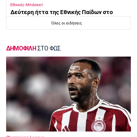
Εθνικές Μπάσκετ
Δεύτερη ήττα της Εθνικής Παίδων στο
Ευρωμπάσκετ Κ16
Όλες οι ειδήσεις
15:05
Επικαιρότητα
Βρέθηκε σορός σε σπηλιά κοντά στο
ΔΗΜΟΦΙΛΗ
ΣΤΟ ΦΩΣ
εκκλησάκι των Αγίων Ισιδώρων
14:50
Super League 1
Πήρε Νανού ο Ηρακλής
14:40
Super League 1
Ολυμπιακός: Οι Αφρικανοί διατηρούν στο
προσκήνιο τον Σκίρι
14:30
Ποδόσφαιρο - Διεθνή
Ολοκληρώνει τη μεταγραφή του Ντιομαντέ