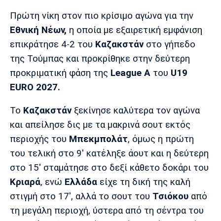
Μουσική
Στήλες
Πρώτη νίκη στον πιο κρίσιμο αγώνα για την
Πολιτισμός
Τραγούδια
Πρόγραμμα TV
Εθνική Νέων,
η οποία με εξαιρετική εμφάνιση
Ιωνικός
Κηφισιά
Πανσερραϊκός
επικράτησε 4-2 του
Καζακστάν
στο γήπεδο
Cine Spot
της Τούμπας και προκρίθηκε στην δεύτερη
προκριματική φάση της
League A
του
U19
Running
EURO 2027.
Media
Το
Καζακστάν
ξεκίνησε καλύτερα τον αγώνα
Μπαρτσελόνα
Ρεάλ
Ατλέτικο
Μαδρίτης
Μαδρίτης
Παρασκήνιο
και απείλησε δις με τα μακρινά σουτ εκτός
περιοχής του
Μπεκμπολάτ
, όμως η πρώτη
του τελική στο 9' κατέληξε άουτ και η δεύτερη
στο 15' σταμάτησε στο δεξί κάθετο δοκάρι του
Μάντσεστερ
Τσέλσι
Άρσεναλ
Γιουνάιτεντ
Κριαρά
, ενώ
Ελλάδα
είχε τη δική της καλή
στιγμή στο 17', αλλά το σουτ του
Τσιόκου
από
τη μεγάλη περιοχή, ύστερα από τη σέντρα του