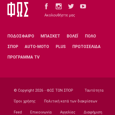
Εθνικές Μπάσκετ
Μπάρλος: «Χάσαμε από δικά μας λάθη»
13:30
Ακολουθήστε μας
EuroLeague
«Παραμένει στη Βιλερμπάν ο Μπολομπόι»
13:20
ΠΟΔΟΣΦΑΙΡΟ
ΜΠΑΣΚΕΤ
ΒΟΛΕΪ
ΠΟΛΟ
Τένις
ΣΠΟΡ
AUTO-MOTO
PLUS
ΠΡΩΤΟΣΕΛΙΔΑ
Αποκλεισμός της Μαρίας Σάκκαρη από το
τουρνουά του Τορόντο
ΠΡΟΓΡΑΜΜΑ TV
13:10
Εθνικές Μπάσκετ
Ευρωμπάσκετ U16: Ελλάδα-Δανία απόψε για
την πρώτη θέση στον όμιλο
13:00
© Copyright 2026 - ΦΩΣ ΤΩΝ ΣΠΟΡ
Ταυτότητα
Σπορ
Όροι χρήσης
Πολιτική κατά των διακρίσεων
Mε δύο αθλητές η Ελλάδα στο Παγκόσμιο
Πρωτάθλημα Ιππασίας
Feed
Επικοινωνία
Αγγελίες
Διαφήμιση