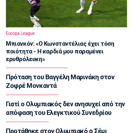
Διπλή ενίσχυση για την ΑΕΛ
23:00
Ποδόσφαιρο - Διεθνή
Πυραυλική επίθεση της Ρωσίας στο γήπεδο
Europa League
της Τσερνομόρετς
22:58
Μπιανκόν: «Ο Κωνσταντέλιας έχει τόση
ποιότητα - Η καρδιά μου παραμένει
EuroLeague
ερυθρόλευκη»
Ενδιαφέρον της Μάλαγα για Μπόλομποϊ
22:52
Πρόταση του Βαγγέλη Μαρινάκη στον
Στίβος
Παγκόσμιο Κ20: Πανελλήνιο ρεκόρ η
Ζοφρέ Μονκαντά
Μπακογιάννη, στον τελικό της σφυροβολίας
η Τσερνόβα
Γιατί ο Ολυμπιακός δεν ανησυχεί από την
22:49
απόφαση του Ελεγκτικού Συνεδρίου
Super League 1
Αστέρας Τρίπολης: Εύκολη νίκη με 2-0 επί
του Πύργου
Προτάθηκε στον Ολυμπιακό ο Σέμι