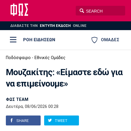
ΔΙΑΒΑΣΤΕ THN
ΕΝΤΥΠΗ ΕΚΔΟΣΗ
ONLINE
ΡΟΗ ΕΙΔΗΣΕΩΝ
ΟΜΑΔΕΣ
Ποδόσφαιρο
Ποδόσφαιρο - Εθνικές Ομάδες
ΠΟΔΟΣΦΑΙΡΟ
ΜΠΑΣΚΕΤ
Μουζακίτης: «Είμαστε εδώ για
Super League 1
Μπάσκετ
ΒΟΛΕΪ
ΠΟΛΟ
ΣΠΟΡ
να επιμείνουμε»
Ολυμπιακός
ΑΕΚ
ΠΑΟΚ
Super League 2
Ελλάδα
Ολυμπιακοί Αγώνες
AUTO-MOTO
PLUS
ΦΩΣ TEAM
Γ Εθνική
Εθνική
Βόλεϊ
Δευτέρα, 08/06/2026 00:28
Ελλάδα
EuroLeague
Πόλο
Παναθηναϊκός
Ατρόμητος
Πανιώνιος
SHARE
TWEET
Champions League
ΝΒΑ
Τένις