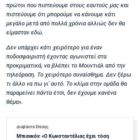
Λίβερπουλ
Μάντσεστερ
Γιουβέντους
πρώτοι που πιστεύουμε στους εαυτούς μας και
Σίτι
πιστεύουμε ότι μπορούμε να κάνουμε κάτι
μεγάλο μετά από πολλά χρόνια αλλιώς δεν θα
είμασταν εδώ.
Ίντερ
Μίλαν
Μπάγερν
Δεν υπάρχει κάτι χειρότερο για έναν
ποδοσφαιριστή έχοντας αγωνιστεί στα
προκριματικά, να βλέπει το Μουντιάλ από την
τηλεόραση. Το χειρότερο συναίσθημα. Δεν ξέρω
Μπορούσια
Παρί Σεν
Μαρσέιγ
Ντόρτμουντ
Ζερμέν
τι άλλο να πω γι' αυτό. Το κλίμα στην ομάδα θα
παραμείνει πάντα έτσι, δεν έχουμε κανένα
θέμα
».
Μονακό
Ερυθρός
Τότεναμ
Αστέρας
Διαβάστε Επίσης
Μπιανκόν: «Ο Κωνσταντέλιας έχει τόση