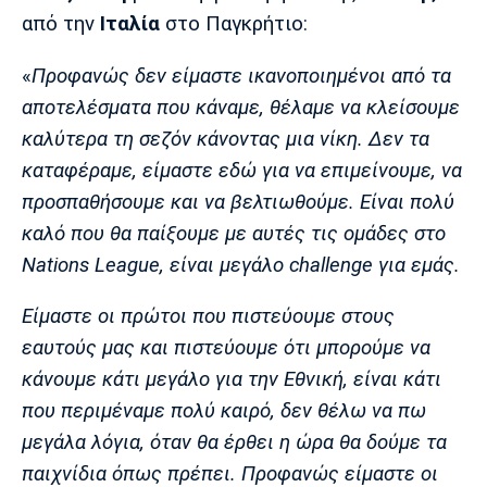
Μουσική
Στήλες
από την
Ιταλία
στο Παγκρήτιο:
Πολιτισμός
Τραγούδια
Πρόγραμμα TV
«
Προφανώς δεν είμαστε ικανοποιημένοι από τα
Ιωνικός
Κηφισιά
Πανσερραϊκός
αποτελέσματα που κάναμε, θέλαμε να κλείσουμε
Cine Spot
καλύτερα τη σεζόν κάνοντας μια νίκη. Δεν τα
Running
καταφέραμε, είμαστε εδώ για να επιμείνουμε, να
προσπαθήσουμε και να βελτιωθούμε. Είναι πολύ
Media
καλό που θα παίξουμε με αυτές τις ομάδες στο
Μπαρτσελόνα
Ρεάλ
Ατλέτικο
Μαδρίτης
Μαδρίτης
Nations League, είναι μεγάλο challenge για εμάς.
Παρασκήνιο
Είμαστε οι πρώτοι που πιστεύουμε στους
εαυτούς μας και πιστεύουμε ότι μπορούμε να
Μάντσεστερ
Τσέλσι
Άρσεναλ
κάνουμε κάτι μεγάλο για την Εθνική, είναι κάτι
Γιουνάιτεντ
που περιμέναμε πολύ καιρό, δεν θέλω να πω
μεγάλα λόγια, όταν θα έρθει η ώρα θα δούμε τα
παιχνίδια όπως πρέπει. Προφανώς είμαστε οι