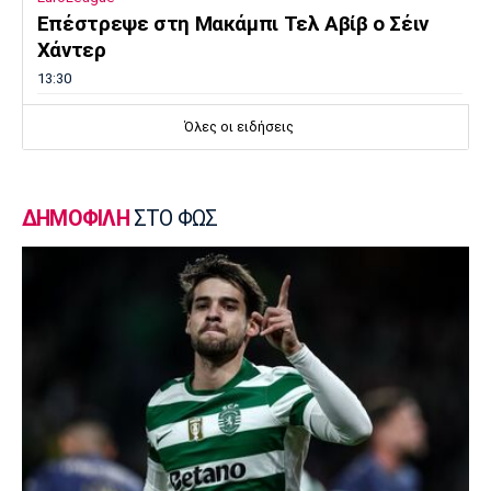
Επέστρεψε στη Μακάμπι Τελ Αβίβ ο Σέιν
Χάντερ
13:30
Ποδόσφαιρο - Διεθνή
Όλες οι ειδήσεις
Αρτέτα για Τζόλη: «Έχω να πω πολύ καλά
πράγματα»
13:20
ΔΗΜΟΦΙΛΗ
ΣΤΟ ΦΩΣ
Μπάσκετ Ελλάδα
Επέστρεψε στο Περιστέρι ο Γκιουζέλης
13:10
Ποδόσφαιρο - Διεθνή
Μουρίνιο: «Είχα συμφωνήσει με τη
Γιουνάιτεντ για να διαδεχτώ τον
Φέργκιουσον»
13:00
Επικαιρότητα
Πύρινη λαίλαπα στον Κουβαρά Αττικής