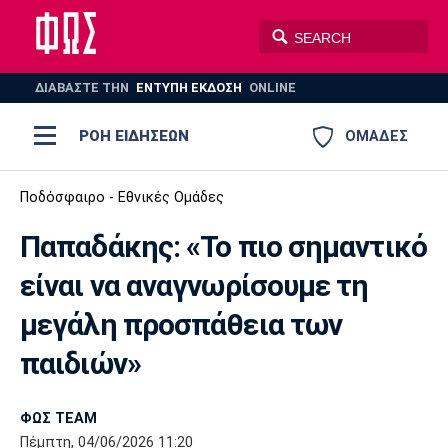
ΔΙΑΒΑΣΤΕ THN
ΕΝΤΥΠΗ ΕΚΔΟΣΗ
ONLINE
ΡΟΗ ΕΙΔΗΣΕΩΝ
ΟΜΑΔΕΣ
Ποδόσφαιρο
Ποδόσφαιρο - Εθνικές Ομάδες
ΠΟΔΟΣΦΑΙΡΟ
ΜΠΑΣΚΕΤ
Παπαδάκης: «Το πιο σημαντικό
Super League 1
Μπάσκετ
ΒΟΛΕΪ
ΠΟΛΟ
ΣΠΟΡ
είναι να αναγνωρίσουμε τη
Ολυμπιακός
ΑΕΚ
ΠΑΟΚ
Super League 2
Ελλάδα
Ολυμπιακοί Αγώνες
μεγάλη προσπάθεια των
AUTO-MOTO
PLUS
Γ Εθνική
Εθνική
Βόλεϊ
παιδιών»
Ελλάδα
EuroLeague
Πόλο
Παναθηναϊκός
Ατρόμητος
Πανιώνιος
ΦΩΣ TEAM
Πέμπτη, 04/06/2026 11:20
Champions League
ΝΒΑ
Τένις