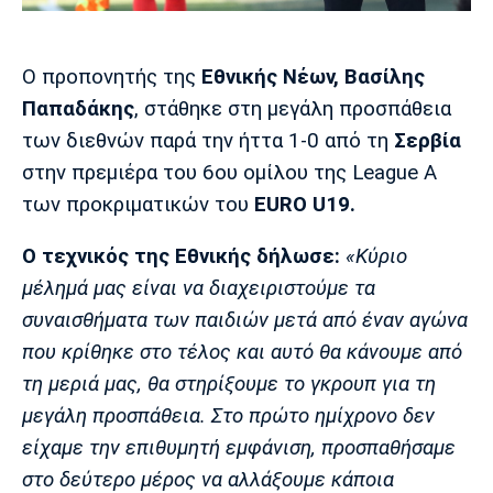
Μουσική
Στήλες
Πολιτισμός
Τραγούδια
Πρόγραμμα TV
Ο προπονητής της
Εθνικής Νέων, Βασίλης
Ιωνικός
Κηφισιά
Πανσερραϊκός
Παπαδάκης
, στάθηκε στη μεγάλη προσπάθεια
Cine Spot
των διεθνών παρά την ήττα 1-0 από τη
Σερβία
Running
στην πρεμιέρα του 6ου ομίλου της League A
των προκριματικών του
EURO U19.
Media
Μπαρτσελόνα
Ρεάλ
Ατλέτικο
Ο τεχνικός της Εθνικής δήλωσε:
«Κύριο
Μαδρίτης
Μαδρίτης
Παρασκήνιο
μέλημά μας είναι να διαχειριστούμε τα
συναισθήματα των παιδιών μετά από έναν αγώνα
που κρίθηκε στο τέλος και αυτό θα κάνουμε από
Μάντσεστερ
Τσέλσι
Άρσεναλ
τη μεριά μας, θα στηρίξουμε το γκρουπ για τη
Γιουνάιτεντ
μεγάλη προσπάθεια. Στο πρώτο ημίχρονο δεν
είχαμε την επιθυμητή εμφάνιση, προσπαθήσαμε
στο δεύτερο μέρος να αλλάξουμε κάποια