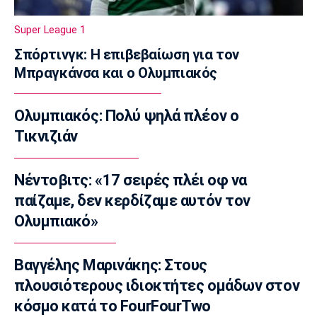
12:50
Super League 1
Europa League
Σπόρτινγκ: Η επιβεβαίωση για τον
Βίτορ Μπρούνο: «Μεγάλη πρόκληση για εμάς
Μπραγκάνσα και ο Ολυμπιακός
η ρεβάνς με τον ΠΑΟΚ»
12:40
Ολυμπιακός: Πολύ ψηλά πλέον ο
Μπάσκετ Ελλάδα
Στην Καρδίτσα ο Τζόρνταν ΜακΡέι
Τικνιζιάν
12:30
Super League 1
Νέντοβιτς: «17 σειρές πλέι οφ να
Βόλος: Σέντρα στο τουρνουά φιλανθρωπικού
παίζαμε, δεν κερδίζαμε αυτόν τον
χαρακτήρα
Ολυμπιακό»
12:20
Ποδόσφαιρο - Διεθνή
Βαγγέλης Μαρινάκης: Στους
Ιραόλα: «Δεν μπορούμε να διατηρήσουμε το
επίπεδο που θέλουμε»
πλουσιότερους ιδιοκτήτες ομάδων στον
12:10
κόσμο κατά το FourFourTwo