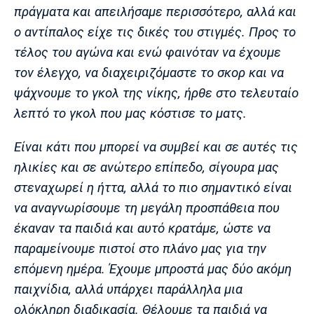
Λίβερπουλ
Μάντσεστερ
Γιουβέντους
πράγματα και απειλήσαμε περισσότερο, αλλά και
Σίτι
ο αντίπαλος είχε τις δικές του στιγμές. Προς το
τέλος του αγώνα και ενώ φαινόταν να έχουμε
τον έλεγχο, να διαχειριζόμαστε το σκορ και να
Ίντερ
Μίλαν
Μπάγερν
ψάχνουμε το γκολ της νίκης, ήρθε στο τελευταίο
λεπτό το γκολ που μας κόστισε το ματς.
Είναι κάτι που μπορεί να συμβεί και σε αυτές τις
ηλικίες και σε ανώτερο επίπεδο, σίγουρα μας
Μπορούσια
Παρί Σεν
Μαρσέιγ
Ντόρτμουντ
Ζερμέν
στεναχωρεί η ήττα, αλλά το πιο σημαντικό είναι
να αναγνωρίσουμε τη μεγάλη προσπάθεια που
έκαναν τα παιδιά και αυτό κρατάμε, ώστε να
παραμείνουμε πιστοί στο πλάνο μας για την
Μονακό
Ερυθρός
Τότεναμ
Αστέρας
επόμενη ημέρα. Έχουμε μπροστά μας δύο ακόμη
παιχνίδια, αλλά υπάρχει παράλληλα μια
ολόκληρη διαδικασία. Θέλουμε τα παιδιά να