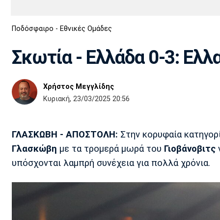
Διεθνή
EuroCup
Ποδόσφαιρο - Εθνικές Ομάδες
Euro
Basket League
Απόλλων
Άρης
ΟΦΗ
Παναχαϊκή
Εθνικές Ομάδες
Α2 Μπάσκετ
Σμύρνης
Σκωτία - Ελλάδα 0-3: Ελλα
Κύπελλο
FIBA World Cup 2023
Διαιτησία
Χρήστος Μεγγλίδης
Ποδόσφαιρο Γυναικών
Ιωνικός
Κηφισιά
Πανσερραϊκός
Κυριακή, 23/03/2025 20:56
ΓΛΑΣΚΩΒΗ - ΑΠΟΣΤΟΛΗ:
Στην κορυφαία κατηγορ
Γλασκώβη
με τα τρομερά μωρά του
Γιοβάνοβιτς
υπόσχονται λαμπρή συνέχεια για πολλά χρόνια.