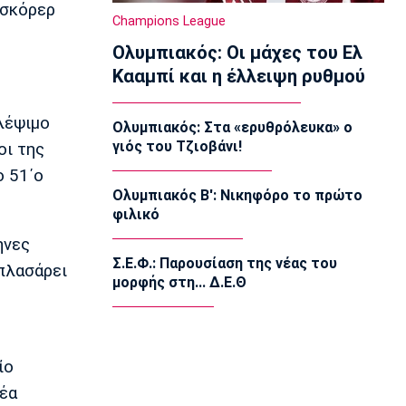
 σκόρερ
Γαύδος: Επιχείρηση διάσωσης
Champions League
31χρονης τουρίστριας από δύσβατη
Ολυμπιακός: Οι μάχες του Ελ
περιοχή
13:50
Κααμπί και η έλλειψη ρυθμού
Ποδόσφαιρο - Διεθνή
Σιμεόνε για Άλβαρες: «Ο σύλλογος
λέψιμο
Ολυμπιακός: Στα «ερυθρόλευκα» ο
έχει πάρει την απόφασή του»
γιός του Τζιοβάνι!
οι της
13:40
ο 51΄ο
Εθνικές Μπάσκετ
Ολυμπιακός Β': Νικηφόρο το πρώτο
Μπάρλος: «Χάσαμε από δικά μας λάθη»
φιλικό
13:30
ηνες
EuroLeague
Σ.Ε.Φ.: Παρουσίαση της νέας του
 πλασάρει
«Παραμένει στη Βιλερμπάν ο
μορφής στη... Δ.Ε.Θ
Μπολομπόι»
ο
13:20
Τένις
Αποκλεισμός της Μαρίας Σάκκαρη
ίο
από το τουρνουά του Τορόντο
Νέα
13:10