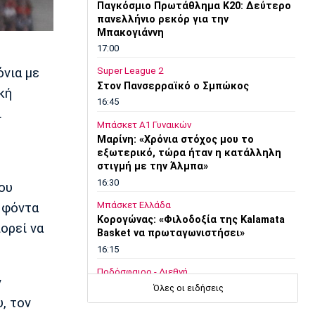
Παγκόσμιο Πρωτάθλημα Κ20: Δεύτερο
πανελλήνιο ρεκόρ για την
Μπακογιάννη
17:00
όνια με
Super League 2
Στον Πανσερραϊκό ο Σμπώκος
κή
16:45
ι
Μπάσκετ Α1 Γυναικών
Μαρίνη: «Χρόνια στόχος μου το
εξωτερικό, τώρα ήταν η κατάλληλη
στιγμή με την Άλμπα»
16:30
που
Μπάσκετ Ελλάδα
α φόντα
Κορογώνας: «Φιλοδοξία της Kalamata
ορεί να
Basket να πρωταγωνιστήσει»
16:15
Ποδόσφαιρο - Διεθνή
ν
Απεβίωσε ο πατέρας του Μέσι
Όλες οι ειδήσεις
, τον
16:00