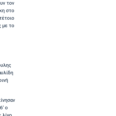
ουν τον
Ποδόσφαιρο - Διεθνή
Χαλ: Βασικός ο Τζολάκης
ίκη στο
15:45
 τέτοιο
Ποδόσφαιρο - Διεθνή
ς με το
Κι επίσημα στην Άρσεναλ ο Μπρούνο
Γκιμαράες
15:30
Super League 2
Παίκτης της ΑΕΛ ο Ρισβάνης
15:15
ουλης
Εθνικές Μπάσκετ
αυλίδη
Δεύτερη ήττα της Εθνικής Παίδων στο
Ευρωμπάσκετ Κ16
οινή
15:05
Επικαιρότητα
Βρέθηκε σορός σε σπηλιά κοντά στο
κίνησαν
εκκλησάκι των Αγίων Ισιδώρων
6’ ο
14:50
 λίγο