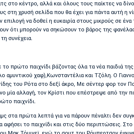
τς στο κέντρο, αλλά και όλους τους παίκτες να δίν
ς στη χρυσή σελίδα που θα έχει για πάντα αυτή η ν
ν επιλογή να δοθεί η ευκαιρία στους μικρούς σε ένα
ίξουν ότι μπορούν να σηκώσουν το βάρος της φανέλα
τη συνέχεια.
ε το πρώτο παιχνίδι βάζοντας όλα τα νέα παιδιά της
λο αμυντικού χαφ),Κωνσταντέλια και Τζόλη. Ο Γιανν
ννίδης του Ρότα στο δεξί άκρο, Με σέντερ φορ τον Π
όνο μία αλλαγή, τον Κρίστι που επέστρεψε από την π
ώτο παιχνίδι.
μς στα πρώτα λεπτά για να πάρουν πέναλτι δεν συγ
αφήσει το παιχνίδι και στις δύο περιπτώσεις. Στο 
ου Μακ Τόμινεϊ, ενώ το σουτ του Ρόμπερτσον έφυγε