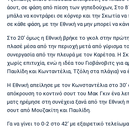
άουτ, σε φάση από πίεση των γηπεδούχων, Στο 8΄
μπάλα να κοντράρει σε κόρνερ και την Σκωτία να
σε κάθε φάση, με την Εθνική να μην μπορεί να κάνε
Στο 20’ όμως η Εθνική βρήκε το γκολ στην πρώτ
πλασέ μέσα από την περιοχή μετά από γύρισμα το
συνεργασία από την πλευρά με τον Καρέτσα. Η Σκ
χωρίς επιτυχία, ενώ η ιδέα του Γιοβάνοβιτς για 
Παυλίδη και Κωνταντέλια, Τζόλη στα πλάγια) να 
Η Εθνική απείλησε με τον Κωνσταντέλια στο 30’
απόκρουση το κοντινό σουτ του Μακ Γκιν ένα λεπ
ματς ηρέμησε στη συνέχεια ξανά από την Εθνική 
σουτ από Μουζακίτη και Παυλίδη.
Γα να γίνει το 0-2 στο 42’ με εξαιρετικό τελεί