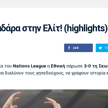
Χάντμπολ
Ηρακλής
Βόλος
Μπορούσια
Παρί Σεν
Ντόρτμουντ
Ζερμέν
δάρα στην Ελίτ! (highlights)
Πόρτο
Μπενφίκα
248
T
ία του
Nations League
η
Εθνική
σάρωσε
3-0 τη Σκω
να διαλύουν τους γηπεδούχους, να γράφουν ιστορία κ