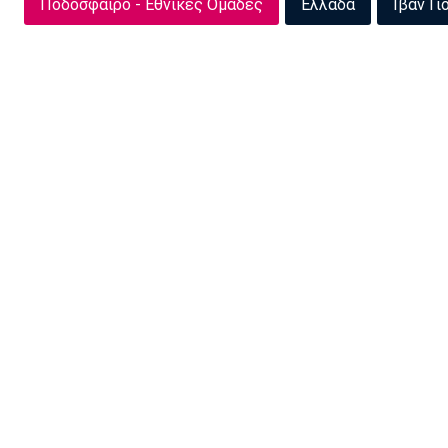
Ποδόσφαιρο - Εθνικές Ομάδες
Ελλάδα
Ιβάν Γ