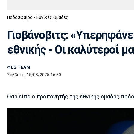
Διεθνή
EuroCup
Ποδόσφαιρο - Εθνικές Ομάδες
Euro
Basket League
Απόλλων
Άρης
ΟΦΗ
Παναχαϊκή
Εθνικές Ομάδες
Α2 Μπάσκετ
Σμύρνης
Γιοβάνοβιτς: «Υπερηφάνε
Κύπελλο
FIBA World Cup 2023
Διαιτησία
εθνικής - Οι καλύτεροί μα
Ποδόσφαιρο Γυναικών
Ιωνικός
Κηφισιά
Πανσερραϊκός
ΦΩΣ TEAM
Σάββατο, 15/03/2025 16:30
Όσα είπε ο προπονητής της εθνικής ομάδας ποδο