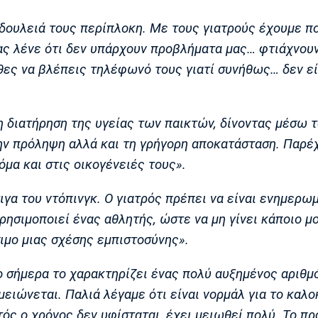
 δουλειά τους περίπλοκη. Με τους γιατρούς έχουμε π
μας λένε ότι δεν υπάρχουν προβλήματα μας… φτιάχνου
θες να βλέπεις τηλέφωνό τους γιατί συνήθως… δεν εί
η διατήρηση της υγείας των παικτών, δίνοντας μέσω 
ην πρόληψη αλλά και τη γρήγορη αποκατάσταση. Παρέ
μα και στις οικογένειές τους».
ιγα του ντόπινγκ. Ο γιατρός πρέπει να είναι ενημερωμ
ησιμοποιεί ένας αθλητής, ώστε να μη γίνει κάποιο μο
σιμο μιας σχέσης εμπιστοσύνης».
 σήμερα το χαρακτηρίζει ένας πολύ αυξημένος αριθμ
ειώνεται. Παλιά λέγαμε ότι είναι νορμάλ για το καλο
ς ο χρόνος δεν υφίσταται, έχει μειωθεί πολύ. Το π