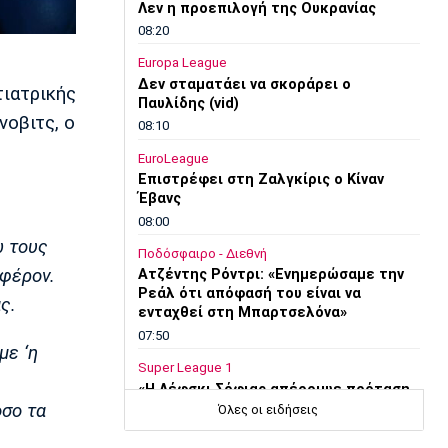
Λεν η προεπιλογή της Ουκρανίας
08:20
Europa League
Δεν σταματάει να σκοράρει ο
τιατρικής
Παυλίδης (vid)
νοβιτς, ο
08:10
EuroLeague
Επιστρέφει στη Ζαλγκίρις ο Κίναν
Έβανς
08:00
ώ τους
Ποδόσφαιρο - Διεθνή
αφέρον.
Ατζέντης Ρόντρι: «Ενημερώσαμε την
Ρεάλ ότι απόφασή του είναι να
ς.
ενταχθεί στη Μπαρτσελόνα»
07:50
με ‘η
Super League 1
«Η Λέφσκι Σόφιας απέρριψε πρόταση
του Ολυμπιακού για τον Ακράμ
όσο τα
Όλες οι ειδήσεις
Μπουράς»