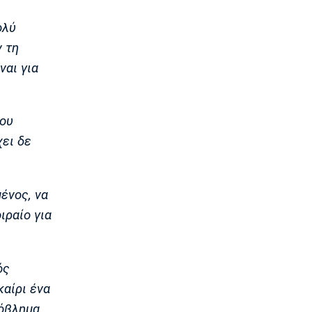
07:40
Europa League
ολύ
Μπιανκόν: «Ο Κωνσταντέλιας έχει
ν τη
τόση ποιότητα - Η καρδιά μου
παραμένει ερυθρόλευκη»
ναι για
07:30
Τηλεόραση
Τηλεόραση: Οι αθλητικές μεταδόσεις
του
της Παρασκευής (7/8)
χει δε
07:20
Επικαιρότητα
Καιρός: Αίθριος με αραιές νεφώσεις
ένος, να
07:10
ιραίο για
Επικαιρότητα
Εορτολόγιο: Ποιοι γιορτάζουν σήμερα
Παρασκευή 7 Αυγούστου
ός
07:00
καίρι ένα
Europa League
Europa League: Παρέλαση της ΤΣΣΚΑ
ρόβλημα