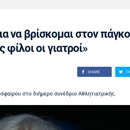
Χάντμπολ
Ηρακλής
Βόλος
Μπορούσια
Παρί Σεν
Ντόρτμουντ
Ζερμέν
ια να βρίσκομαι στον πάγκο
ς φίλοι οι γιατροί»
Πόρτο
Μπενφίκα
SHARE
T
σφαίρου στο διήμερο συνέδριο Αθλητιατρικής.