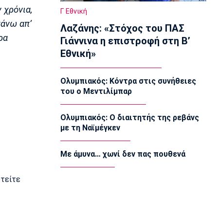
Ηρακλής
 χρόνια,
Γ Εθνική
23:50
πάνω απ’
Λαζάνης: «Στόχος του ΠΑΣ
Μπάσκετ Ελλάδα
ρα
Γιάννινα η επιστροφή στη Β’
Επίσημα στον Άρη ο Άνταμ Μοκόκα
Εθνική»
23:35
Europa League
Ολυμπιακός: Κόντρα στις συνήθειες
Μπρούνο: «Δουλέψαμε καλά στην
του ο Μεντιλίμπαρ
άμυνα»
23:32
Ολυμπιακός: Ο διαιτητής της ρεβάνς
Ποδόσφαιρο - Διεθνή
με τη Ναϊμέγκεν
Κακή εβδομάδα για τη βαθμολογία της
UEFA
23:23
Με άμυνα… χωνί δεν πας πουθενά
Γ Εθνική
Αστέρας Βάρης: Νέες προσθήκες στο
υτείτε
ρόστερ
23:20
Conference League