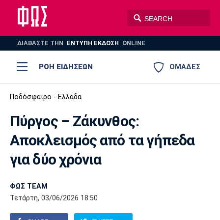
ΔΙΑΒΑΣΤΕ THN
ΕΝΤΥΠΗ ΕΚΔΟΣΗ
ONLINE
ΡΟΗ ΕΙΔΗΣΕΩΝ
ΟΜΑΔΕΣ
Ποδόσφαιρο
Ποδόσφαιρο - Ελλάδα
ΠΟΔΟΣΦΑΙΡΟ
ΜΠΑΣΚΕΤ
Πύργος – Ζάκυνθος:
Super League 1
Μπάσκετ
ΒΟΛΕΪ
ΠΟΛΟ
ΣΠΟΡ
Αποκλεισμός από τα γήπεδα
Ολυμπιακός
ΑΕΚ
ΠΑΟΚ
Super League 2
Ελλάδα
Ολυμπιακοί Αγώνες
για δύο χρόνια
AUTO-MOTO
PLUS
Γ Εθνική
Εθνική
Βόλεϊ
ΦΩΣ TEAM
Ελλάδα
EuroLeague
Πόλο
Παναθηναϊκός
Ατρόμητος
Πανιώνιος
Τετάρτη, 03/06/2026 18:50
Champions League
ΝΒΑ
Τένις