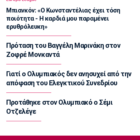
της Τσερνομόρετς
22:58
Μπιανκόν: «Ο Κωνσταντέλιας έχει τόση
ποιότητα - Η καρδιά μου παραμένει
EuroLeague
ερυθρόλευκη»
Ενδιαφέρον της Μάλαγα για Μπόλομποϊ
22:52
Πρόταση του Βαγγέλη Μαρινάκη στον
Στίβος
Παγκόσμιο Κ20: Πανελλήνιο ρεκόρ η
Ζοφρέ Μονκαντά
Μπακογιάννη, στον τελικό της σφυροβολίας
η Τσερνόβα
Γιατί ο Ολυμπιακός δεν ανησυχεί από την
22:49
απόφαση του Ελεγκτικού Συνεδρίου
Super League 1
Αστέρας Τρίπολης: Εύκολη νίκη με 2-0 επί
του Πύργου
Προτάθηκε στον Ολυμπιακό ο Σέμι
22:47
Οτζελέγε
Βόλεϊ
Δεύτερη σερί ήττά για την Εθνική Γυναικών
από την Σουηδία