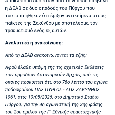
Μουσική
Στήλες
Αποκλεισμό δύο ετών από τα γήπεδα επέβαλε
η ΔΕΑΒ σε δυο οπαδούς του Πύργου που
Πολιτισμός
Τραγούδια
Πρόγραμμα TV
ταυτοποιήθηκαν ότι έριξαν αντικείμενα στους
Ιωνικός
Κηφισιά
Πανσερραϊκός
παίκτες της Ζακύνθου με αποτέλεσμα τον
Cine Spot
τραυματισμό ενός εξ αυτών.
Running
Αναλυτικά η ανακοίνωση:
Media
Από τη ΔΕΑΒ ανακοινώνονται τα εξής:
Μπαρτσελόνα
Ρεάλ
Ατλέτικο
Μαδρίτης
Μαδρίτης
Παρασκήνιο
Αφού έλαβε υπόψη της τις σχετικές Εκθέσεις
των αρμοδίων Αστυνομικών Αρχών, από τις
οποίες προκύπτει ότι, στο 78ο λεπτό του αγώνα
Μάντσεστερ
Τσέλσι
Άρσεναλ
ποδοσφαίρου ΠΑΣ ΠΥΡΓΟΣ - ΑΠΣ ΖΑΚΥΝΘΟΣ
Γιουνάιτεντ
1961, στις 10/05/2026, στο Δημοτικό Στάδιο
Πύργου, για την 4η αγωνιστική της 3ης φάσης
του 2ου ομίλου της Γ΄ Εθνικής ερασιτεχνικής