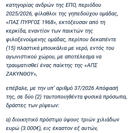
Λίβερπουλ
Μάντσεστερ
Γιουβέντους
κατηγορίας ανδρών της ΕΠΟ, περιόδου
Σίτι
2025/2026, φίλαθλοι της γηπεδούχου ομάδας,
«ΠΑΣ ΠΥΡΓΟΣ 1968», εκτόξευσαν από τη
κερκίδα, εναντίον των παικτών της
Ίντερ
Μίλαν
Μπάγερν
φιλοξενούμενης ομάδας, περίπου δεκαπέντε
(15) πλαστικά μπουκάλια με νερό, εντός του
αγωνιστικού χώρου, με αποτέλεσμα να
τραυματισθεί ένας παίκτης της «ΑΠΣ
Μπορούσια
Παρί Σεν
Μαρσέιγ
ΖΑΚΥΝΘΟΥ»,
Ντόρτμουντ
Ζερμέν
επέβαλε, με την υπ’ αριθμό 37/2026 Απόφασή
της, σε δύο (2) ταυτοποιηθέντα φυσικά πρόσωπα,
δράστες των ρίψεων:
Μονακό
Ερυθρός
Τότεναμ
Αστέρας
α) διοικητικό πρόστιμο ύψους τριών χιλιάδων
ευρώ (3.000€), εις έκαστον εξ αυτών,