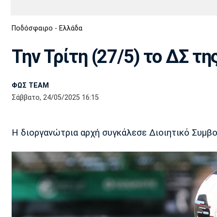
Διεθνή
EuroCup
Ποδόσφαιρο - Ελλάδα
Euro
Basket League
Απόλλων
Άρης
ΟΦΗ
Παναχαϊκή
Εθνικές Ομάδες
Α2 Μπάσκετ
Σμύρνης
Την Τρίτη (27/5) το ΔΣ τη
Κύπελλο
FIBA World Cup 2023
Διαιτησία
ΦΩΣ TEAM
Ποδόσφαιρο Γυναικών
Ιωνικός
Κηφισιά
Πανσερραϊκός
Σάββατο, 24/05/2025 16:15
Η διοργανώτρια αρχή συγκάλεσε Διοιητικό Συμβο