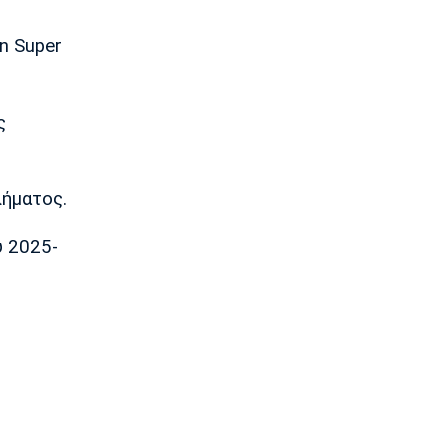
13:50
Εθνικές Μπάσκετ
n Super
Σκούμα: «Είμαστε ενωμένες και
προετοιμασμένες»
13:35
ς
Super League 1
Ηλιόπουλος σε Πήλιο: «Υπήρχαν
άνθρωποι που σε αμφισβήτησαν» (vid)
13:20
ήματος.
Super League 2
υ 2025-
ΑΕΛ: Πήρε τον Τσιγγάρα
13:05
EuroLeague
Ο Γουάλας στη Μακάμπι Τελ Αβίβ
12:50
EuroLeague
Ερυθρός Αστέρας: Ανακοίνωσε τον
Γουάιλερ-Μπαμπ
12:35