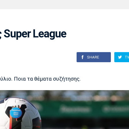
Χάντμπολ
Ηρακλής
Βόλος
Μπορούσια
Παρί Σεν
Ντόρτμουντ
Ζερμέν
ς Super League
Πόρτο
Μπενφίκα
SHARE
T
ύλιο. Ποια τα θέματα συζήτησης.