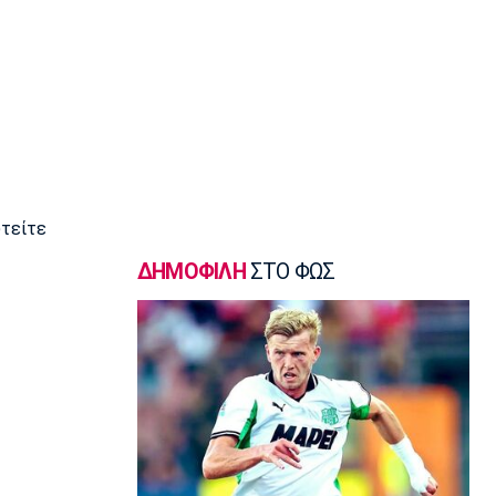
Super League 1
ΑΕΚ: Ανακοίνωσε την επέκταση του
συμβολαίου του Πήλιου
12:20
Σπορ
Παγκόσμιο Πρωτάθλημα Κωπηλασίας
Εφήβων-Νεανίδων: Χρυσό μετάλλιο ο
Μουσελίμης
12:05
υτείτε
EuroLeague
ΔΗΜΟΦΙΛΗ
ΣΤΟ ΦΩΣ
Αναντολού Εφές: Καθυστερεί η
επιστροφή του Παπαγιάννη
11:50
Μπάσκετ Ελλάδα
Εθνική Νεανίδων: Κόντρα στην
Ισλανδία για την πέμπτη θέση
11:35
Ποδόσφαιρο - Διεθνή
FIFA: Προειδοποιεί για προσπάθεια