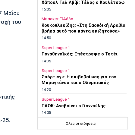
Χάποελ Τελ Αβίβ: Τέλος ο Κουλέτσοφ
15:05
27 Μαΐου
Μπάσκετ Ελλάδα
τοχή του
Κουκουλεκίδης: «Στη Σαουδική Αραβία
βρήκα αυτό που πάντα επιζητούσα»
14:50
Super League 1
Παναθηναϊκός: Επέστρεψε ο Τετέι
14:35
Super League 1
Σπόρτινγκ: Η επιβεβαίωση για τον
Μπραγκάνσα και ο Ολυμπιακός
14:20
στικής
Super League 1
ΠΑΟΚ: Ανεβαίνει ο Γιαννούλης
14:05
-25.
Γ Εθνική
Όλες οι ειδήσεις
Ιωνικός: Ενισχύθηκε με τον Παγώνη