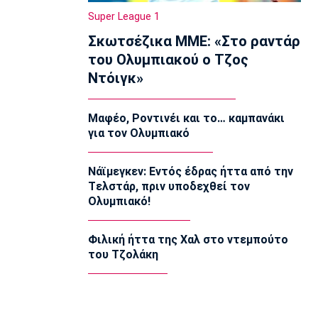
υπονόμευσης του Ινφαντίνο
Super League 1
11:20
Σκωτσέζικα ΜΜΕ: «Στο ραντάρ
Super League 1
του Ολυμπιακού ο Τζος
Oλυμπιακός: Οι ευχές στον Ρέτσο
Ντόιγκ»
11:05
Ποδόσφαιρο - Διεθνή
Μαφέο, Ροντινέι και το… καμπανάκι
Liga Portugal: «Γκέλα» για τη
για τον Ολυμπιακό
Σπόρτινγκ παρά το γκολ του Ιωαννίδη
10:50
Νάϊμεγκεν: Εντός έδρας ήττα από την
Εθνικές Μπάσκετ
Tελστάρ, πριν υποδεχθεί τον
Ευρωμπάσκετ Κ16: Αυλαία στον όμιλο
Ολυμπιακό!
της Εθνικής με αντίπαλο την Γεωργία
10:35
Φιλική ήττα της Χαλ στο ντεμπούτο
EuroLeague
του Τζολάκη
Αλλαγή σελίδας στη Βιλερμπάν
10:20
Στοίχημα
ΦΩΣ στο Στοίχημα: Άσος και γκολ στο