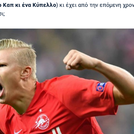
ρ Καπ κι ένα Κύπελλο
) κι έχει από την επόμενη χρον
ι;