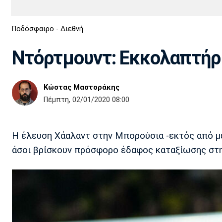
Διεθνή
EuroCup
Ποδόσφαιρο - Διεθνή
Euro
Basket League
Απόλλων
Άρης
ΟΦΗ
Παναχαϊκή
Εθνικές Ομάδες
Α2 Μπάσκετ
Σμύρνης
Ντόρτμουντ: Εκκολαπτήρ
Κύπελλο
FIBA World Cup 2023
Διαιτησία
Κώστας Μαστοράκης
Ποδόσφαιρο Γυναικών
Ιωνικός
Κηφισιά
Πανσερραϊκός
Πέμπτη, 02/01/2020 08:00
Η έλευση Χάαλαντ στην Μπορούσια -εκτός από με
άσοι βρίσκουν πρόσφορο έδαφος καταξίωσης στη