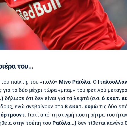
έρα του...
 του παίκτη, του «πολύ»
Μίνο Ραϊόλα.
Ο
Ιταλοολλαν
ς για τα δύο μέχρι τώρα «μπαμ» του φετινού μεταγρ
.)
δήλωσε ότι δεν είναι για τα λεφτά (σ.σ.
6
εκατ. ε
όδους, ενώ ανεβαίνουν στα
8
εκατ. ευρώ
τις δύο επ
όρτμουντ.
Γιατί από τη στιγμή που η ρήτρα του ήταν
ήθεια στην τσέπη του
Ραϊόλα...)
δεν τίθεται κανένα 