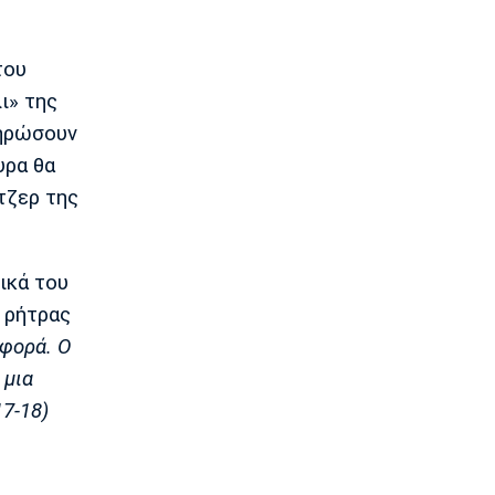
Λεμεσού στο τελευταίο φιλικό
22:05
του
Κολύμβηση
Κούβελος σε αδελφές Αλεξανδρή:
ι» της
«Μας κάνατε υπερήφανους και
ληρώσουν
ευτυχισμένους»
21:50
υρα θα
τζερ της
Super League 2
Ο Ζορζίνιο στον Πανσερραϊκό
21:35
ικά του
Ποδόσφαιρο - Εθνικές Ομάδες
Ουρουγουάη: Ο Φορλάν νέος
 ρήτρας
προπονητής της εθνικής
σφορά. Ο
21:20
 μια
Ποδόσφαιρο - Διεθνή
17-18)
PSV Αϊντχόφεν: Επίσημο του Κόστιτς
21:05
Conference League
Παναθηναϊκός: Προς εξάντληση τα