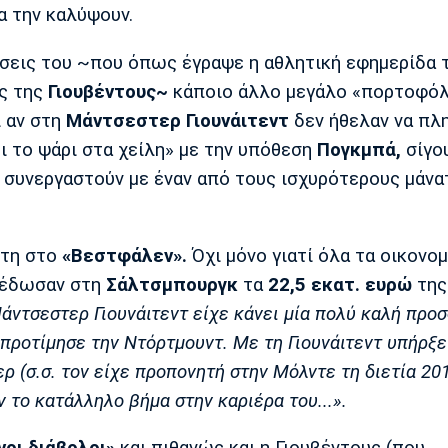
α την καλύψουν.
σεις του ~που όπως έγραψε η αθλητική εφημερίδα 
ς της
Γιουβέντους~
κάποιο άλλο μεγάλο «πορτοφόλ
ι αν στη
Μάντσεστερ Γιουνάιτεντ
δεν ήθελαν να π
ι το ψάρι στα χείλη» με την υπόθεση
Πογκμπά,
σίγο
 συνεργαστούν με έναν από τους ισχυρότερους μάνα
κτη στο
«Βεστφάλεν».
Όχι μόνο γιατί όλα τα οικονομ
» έδωσαν στη
Σάλτσμπουργκ
τα
22,5 εκατ. ευρώ
της
άντσεστερ Γιουνάιτεντ είχε κάνει μία πολύ καλή προ
 προτίμησε την Ντόρτμουντ. Με τη Γιουνάιτεντ υπήρξε
ρ (σ.σ. τον είχε προπονητή στην Μόλντε τη διετία 20
 το κατάλληλο βήμα στην καριέρα του...».