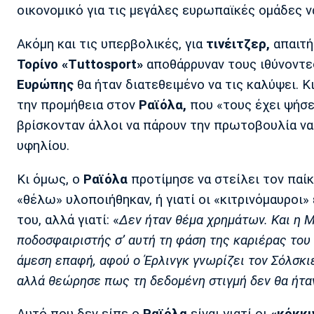
οικονομικό για τις μεγάλες ευρωπαϊκές ομάδες ν
Ακόμη και τις υπερβολικές, για
τινέιτζερ,
απαιτή
Τορίνο «Τuttosport»
αποθάρρυναν τους ιθύνοντε
Ευρώπης
θα ήταν διατεθειμένο να τις καλύψει. Κ
την προμήθεια στον
Ραϊόλα,
που «τους έχει ψήσε
βρίσκονταν άλλοι να πάρουν την πρωτοβουλία να
υφηλίου.
Κι όμως, ο
Ραϊόλα
προτίμησε να στείλει τον παί
«θέλω» υλοποιήθηκαν, ή γιατί οι «κιτρινόμαυροι
του, αλλά γιατί: «
Δεν ήταν θέμα χρημάτων. Και η Μ
ποδοσφαιριστής σ’ αυτή τη φάση της καριέρας του
άμεση επαφή, αφού ο Έρλινγκ γνωρίζει τον Σόλσκιε
αλλά θεώρησε πως τη δεδομένη στιγμή δεν θα ήταν