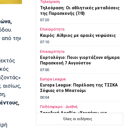
Τηλεόραση
Τηλεόραση: Οι αθλητικές μεταδόσεις
της Παρασκευής (7/8)
07:20
ιώνα,
όδου.
Επικαιρότητα
Καιρός: Αίθριος με αραιές νεφώσεις
ν από την
07:10
Επικαιρότητα
Εορτολόγιο: Ποιοι γιορτάζουν σήμερα
(εκτός
Παρασκευή 7 Αυγούστου
ικός
07:00
άζοντάς»
Europa League
, αισίως,
Europa League: Παρέλαση της ΤΣΣΚΑ
Σόφιας στο Μπατούμι
ση,
00:04
βέντους,
Ποδόσφαιρο - Διεθνή
Σαουδική Αραβία: «Χρυσάφι» για
Ντεσάν
Όλες οι ειδήσεις
κρή
23:59