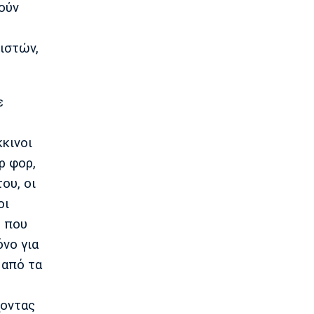
ούν
Europa League
Ελουστόντο: «Θα τα δώσουμε όλα στο
Βέλγιο»
ιστών,
23:58
Super League 1
Ολυμπιακός: Κόντρα στις συνήθειες
ε
του ο Μεντιλίμπαρ
23:54
κινοι
Europa League
Λίσι: «Πρέπει να βελτιωθούμε»
ρ φορ,
23:52
ου, οι
Super League 1
οι
Επιστρέφει αύριο στη Θεσσαλονίκη ο
,
που
Ηρακλής
23:50
νο για
 από τα
Μπάσκετ Ελλάδα
Επίσημα στον Άρη ο Άνταμ Μοκόκα
23:35
οντας