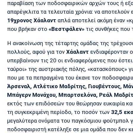
παραβίαση των ποδοσφαιρικών αρχών τους ή εξα
απαρέγκλιτα τα τελευταία χρόνια: να αποτελού
19χρονος Χάαλαντ
απλά αποτελεί ακόμη έναν «κ
που βρήκαν στο
«Βεστφάλεν»
τις συνθήκες που 
Η ανακοίνωση της τέταρτης ομάδας της τρέχου
πολλούς, αφού για τον
Χάαλαντ
ενδιαφέρονταν ο
υπερβαίνουν τις 20 οι ενδιαφερόμενες που έστε
ταύροι» της αυστριακής πόλης, «κατασκόπους» γ
που με τα πεπραγμένα του έκανε τον ποδοσφαιρι
Άρσεναλ,
Ατλέτικο Μαδρίτης, Γιουβέντους, Μά
Μπάγερν Μονάχου, Μπαρτσελόνα, Ρεάλ Μαδρί
εκτός των επιδόσεών του θεώρησαν ευκαιρία και 
τη συγκεκριμένη περίοδο, το ποσόν των
32,5 εκ
μεγαλύτερα ονόματα του παγκόσμιου φούτμπολ για
ποδοσφαιριστή κατέληξε σε μια ομάδα που δεν 