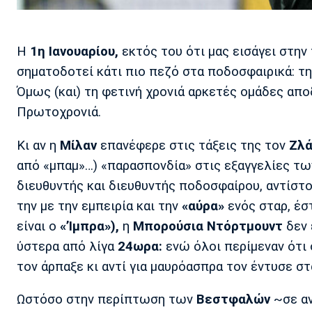
Η
1η Ιανουαρίου,
εκτός του ότι μας εισάγει στην
σηματοδοτεί κάτι πιο πεζό στα ποδοσφαιρικά: τη
Όμως (και) τη φετινή χρονιά αρκετές ομάδες απο
Πρωτοχρονιά.
Κι αν η
Μίλαν
επανέφερε στις τάξεις της τον
Ζλά
από «μπαμ»…) «παρασπονδία» στις εξαγγελίες τ
διευθυντής και διευθυντής ποδοσφαίρου, αντίστ
την με την εμπειρία και την
«αύρα»
ενός σταρ, έσ
είναι ο
«’Ιμπρα»),
η
Μπορούσια Ντόρτμουντ
δεν 
ύστερα από λίγα
24ωρα:
ενώ όλοι περίμεναν ότι
τον άρπαξε κι αντί για μαυρόασπρα τον έντυσε στ
Ωστόσο στην περίπτωση των
Βεστφαλών
~σε αν