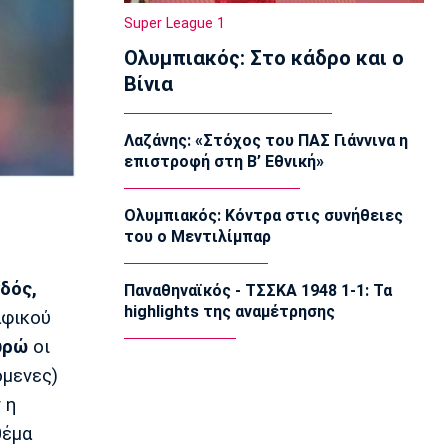
Super League 1
Super League 1
Λεβαδειακός - Παναιτωλικός 1-0:
Ολυμπιακός: Στο κάδρο και ο
Φιλική νίκη οι Βοιωτοί επί των
«καναρινιών»
Βίνια
22:50
Europa League
Λαζάνης: «Στόχος του ΠΑΣ Γιάννινα η
ΠΑΟΚ-Άντερλεχτ 0-1: Πλήρωσε ακριβά
επιστροφή στη Β’ Εθνική»
ένα λάθος (hls)
22:44
Ολυμπιακός: Κόντρα στις συνήθειες
Ποδόσφαιρο - Διεθνή
του ο Μεντιλίμπαρ
Ρεάλ Μαδρίτης: Ανανέωσε τον
Βινίσιους ως το 2032!
δός,
22:35
Παναθηναϊκός - ΤΣΣΚΑ 1948 1-1: Τα
highlights της αναμέτρησης
αφικού
Ποδόσφαιρο - Διεθνή
Επίσημα στη Ρεάλ Μαδρίτης ο
υρώ
οι
Ντιομαντέ
όμενες)
22:20
 η
Super League 1
θέμα
Ατρόμητος: Ήττα (2-1) από την ΑΕ