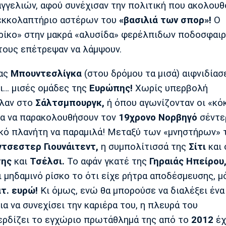
γγελιών, αφού συνέχισαν την πολιτική που ακολουθ
ν εκκολαπτήριο αστέρων του
«βασιλιά των σπορ»!
Ο
ρίκο» στην μακρά «αλυσίδα» φερέλπιδων ποδοσφαιρ
τους επέτρεψαν να λάμψουν.
σας
Μπουντεσλίγκα
(στου δρόμου τα μισά) αιφνιδίασ
ι… μισές ομάδες της
Ευρώπης!
Χωρίς υπερβολή
ιλαν στο
Σάλτσμπουργκ,
ή όπου αγωνίζονταν οι «κόκ
ια να παρακολουθήσουν τον
19χρονο Νορβηγό
σέντε
κό πλανήτη να παραμιλά! Μεταξύ των «μνηστήρων» τ
ντσεστερ Γιουνάιτεντ,
η συμπολίτισσά της
Σίτι
και 
της
και
Τσέλσι.
Το αφάν γκατέ της
Γηραιάς Ηπείρου
μηδαμινό ρίσκο το ότι είχε ρήτρα αποδέσμευσης, μό
ατ. ευρώ!
Κι όμως, ενώ θα μπορούσε να διαλέξει ένα
 να συνεχίσει την καριέρα του, η πλευρά του
κερδίζει το εγχώριο πρωτάθλημά της από το
2012
έχ