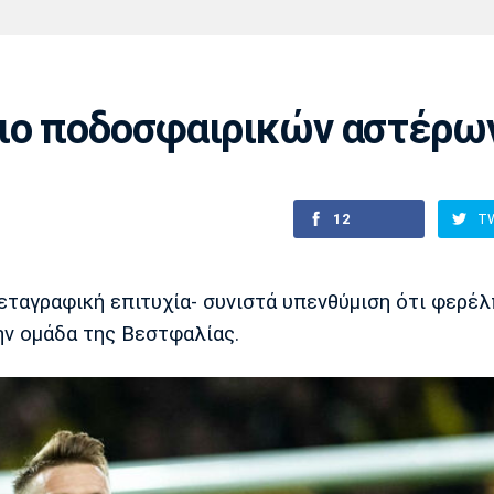
Χάντμπολ
Ηρακλής
Βόλος
Μπορούσια
Παρί Σεν
Ντόρτμουντ
Ζερμέν
ιο ποδοσφαιρικών αστέρω
Πόρτο
Μπενφίκα
12
T
ταγραφική επιτυχία- συνιστά υπενθύμιση ότι φερέλ
ν ομάδα της Βεστφαλίας.