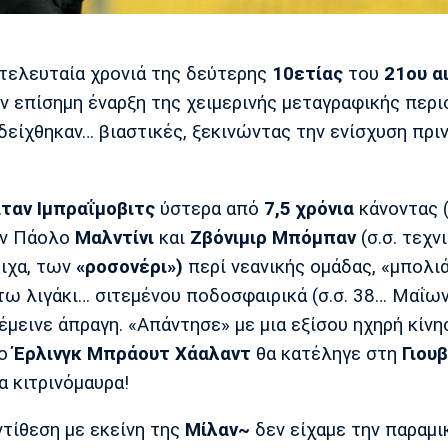
 τελευταία χρονιά της δεύτερης
10ετίας
του
21ου α
ν επίσημη έναρξη της χειμερινής μεταγραφικής περι
δείχθηκαν… βιαστικές, ξεκινώντας την ενίσχυση πρι
ταν Ιμπραΐμοβιτς
ύστερα από
7,5 χρόνια
κάνοντας 
ων Πάολο
Μαλντίνι
και
Ζβόνιμιρ Μπόμπαν
(σ.σ. τεχν
οιχα, των
«ροσονέρι»)
περί νεανικής ομάδας, «μπολι
τω λιγάκι… σιτεμένου ποδοσφαιρικά (σ.σ. 38… Μαΐων
έμεινε άπραγη. «Απάντησε» με μια εξίσου ηχηρή κίνη
 ο
Έρλινγκ Μπράουτ Χάαλαντ
θα κατέληγε στη
Γιου
α κιτρινόμαυρα!
τίθεση με εκείνη της
Μίλαν~
δεν είχαμε την παραμι