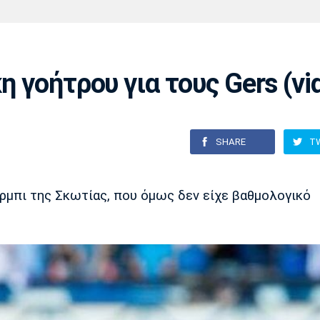
Χάντμπολ
Ηρακλής
Βόλος
Μπορούσια
Παρί Σεν
Ντόρτμουντ
Ζερμέν
η γοήτρου για τους Gers (vi
Πόρτο
Μπενφίκα
SHARE
T
έρμπι της Σκωτίας, που όμως δεν είχε βαθμολογικό