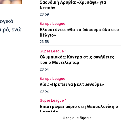
Σαουδική Αραβία: «Χρυσάφι» για
Ντεσάν
23:59
λογικό
Europa League
αιρό, ενώ
Ελουστόντο: «Θα τα δώσουμε όλα στο
Βέλγιο»
23:58
Super League 1
Ολυμπιακός: Κόντρα στις συνήθειες
του ο Μεντιλίμπαρ
23:54
Europa League
Λίσι: «Πρέπει να βελτιωθούμε»
23:52
Super League 1
Επιστρέφει αύριο στη Θεσσαλονίκη ο
Ηρακλής
Όλες οι ειδήσεις
23:50
Μπάσκετ Ελλάδα