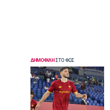
Γ Εθνική
«Πακέτο» στον Απόλλωνα Σμύρνης
23:05
Super League 1
Λεβαδειακός - Παναιτωλικός 1-0:
Φιλική νίκη οι Βοιωτοί επί των
«καναρινιών»
22:50
Europa League
ΠΑΟΚ-Άντερλεχτ 0-1: Πλήρωσε ακριβά
ένα λάθος (hls)
ΔΗΜΟΦΙΛΗ
ΣΤΟ ΦΩΣ
22:44
Ποδόσφαιρο - Διεθνή
Ρεάλ Μαδρίτης: Ανανέωσε τον
Βινίσιους ως το 2032!
22:35
Ποδόσφαιρο - Διεθνή
Επίσημα στη Ρεάλ Μαδρίτης ο
Ντιομαντέ