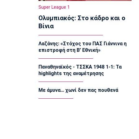
22:20
Super League 1
Super League 1
Ολυμπιακός: Στο κάδρο και ο
Ατρόμητος: Ήττα (2-1) από την ΑΕ
Λεμεσού στο τελευταίο φιλικό
Βίνια
22:05
Κολύμβηση
Λαζάνης: «Στόχος του ΠΑΣ Γιάννινα η
Κούβελος σε αδελφές Αλεξανδρή:
επιστροφή στη Β’ Εθνική»
«Μας κάνατε υπερήφανους και
ευτυχισμένους»
21:50
Παναθηναϊκός - ΤΣΣΚΑ 1948 1-1: Τα
highlights της αναμέτρησης
Super League 2
Ο Ζορζίνιο στον Πανσερραϊκό
21:35
Με άμυνα… χωνί δεν πας πουθενά
Ποδόσφαιρο - Εθνικές Ομάδες
Ουρουγουάη: Ο Φορλάν νέος
προπονητής της εθνικής
21:20
Ποδόσφαιρο - Διεθνή
PSV Αϊντχόφεν: Επίσημο του Κόστιτς