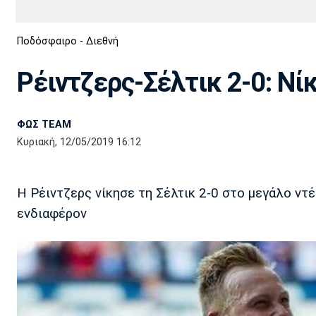
Διεθνή
EuroCup
Ποδόσφαιρο - Διεθνή
Euro
Basket League
Απόλλων
Άρης
ΟΦΗ
Παναχαϊκή
Εθνικές Ομάδες
Α2 Μπάσκετ
Σμύρνης
Ρέιντζερς-Σέλτικ 2-0: Νίκ
Κύπελλο
FIBA World Cup 2023
Διαιτησία
ΦΩΣ TEAM
Ποδόσφαιρο Γυναικών
Ιωνικός
Κηφισιά
Πανσερραϊκός
Κυριακή, 12/05/2019 16:12
Η Ρέιντζερς νίκησε τη Σέλτικ 2-0 στο μεγάλο ντ
ενδιαφέρον