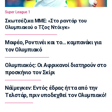
Liga Portugal: «Γκέλα» για τη Σπόρτινγκ
παρά το γκολ του Ιωαννίδη
Super League 1
10:50
Σκωτσέζικα ΜΜΕ: «Στο ραντάρ του
Εθνικές Μπάσκετ
Ολυμπιακού ο Τζος Ντόιγκ»
Ευρωμπάσκετ Κ16: Αυλαία στον όμιλο της
Εθνικής με αντίπαλο την Γεωργία
10:35
Μαφέο, Ροντινέι και το… καμπανάκι για
EuroLeague
τον Ολυμπιακό
Αλλαγή σελίδας στη Βιλερμπάν
10:20
Ολυμπιακός: Οι Αφρικανοί διατηρούν στο
Στοίχημα
προσκήνιο τον Σκίρι
ΦΩΣ στο Στοίχημα: Άσος και γκολ στο
Τάμπερε
Νάϊμεγκεν: Εντός έδρας ήττα από την
10:05
Tελστάρ, πριν υποδεχθεί τον Ολυμπιακό!
NBA
Καβαλίερς: Πιθανή η ανταλλαγή του Σρέντερ
09:50