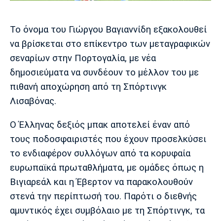
Μουσική
Στήλες
Πολιτισμός
Τραγούδια
Πρόγραμμα TV
Το όνομα του Γιώργου Βαγιαννίδη εξακολουθεί
Ιωνικός
Κηφισιά
Πανσερραϊκός
να βρίσκεται στο επίκεντρο των μεταγραφικών
Cine Spot
σεναρίων στην Πορτογαλία, με νέα
δημοσιεύματα να συνδέουν το μέλλον του με
Running
πιθανή αποχώρηση από τη Σπόρτινγκ
Media
Λισαβόνας.
Μπαρτσελόνα
Ρεάλ
Ατλέτικο
Μαδρίτης
Μαδρίτης
Παρασκήνιο
Ο Έλληνας δεξιός μπακ αποτελεί έναν από
τους ποδοσφαιριστές που έχουν προσελκύσει
το ενδιαφέρον συλλόγων από τα κορυφαία
ευρωπαϊκά πρωταθλήματα, με ομάδες όπως η
Μάντσεστερ
Τσέλσι
Άρσεναλ
Γιουνάιτεντ
Βιγιαρεάλ και η Έβερτον να παρακολουθούν
στενά την περίπτωσή του. Παρότι ο διεθνής
αμυντικός έχει συμβόλαιο με τη Σπόρτινγκ, τα