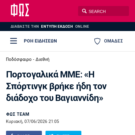
ΔΙΑΒΑΣΤΕ THN
ΕΝΤΥΠΗ ΕΚΔΟΣΗ
ONLINE
ΡΟΗ ΕΙΔΗΣΕΩΝ
ΟΜΑΔΕΣ
Ποδόσφαιρο
Ποδόσφαιρο - Διεθνή
ΠΟΔΟΣΦΑΙΡΟ
ΜΠΑΣΚΕΤ
Πορτογαλικά ΜΜΕ: «Η
Super League 1
Μπάσκετ
ΒΟΛΕΪ
ΠΟΛΟ
ΣΠΟΡ
Σπόρτινγκ βρήκε ήδη τον
Ολυμπιακός
ΑΕΚ
ΠΑΟΚ
Super League 2
Ελλάδα
Ολυμπιακοί Αγώνες
διάδοχο του Βαγιαννίδη»
AUTO-MOTO
PLUS
Γ Εθνική
Εθνική
Βόλεϊ
ΦΩΣ TEAM
Ελλάδα
EuroLeague
Πόλο
Παναθηναϊκός
Ατρόμητος
Πανιώνιος
Κυριακή, 07/06/2026 21:05
Champions League
ΝΒΑ
Τένις