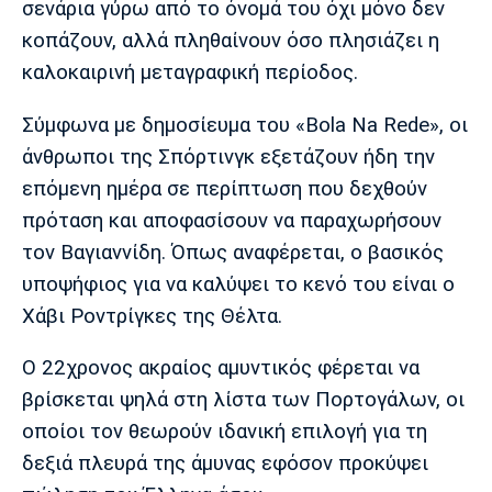
σενάρια γύρω από το όνομά του όχι μόνο δεν
Λίβερπουλ
Μάντσεστερ
Γιουβέντους
Σίτι
κοπάζουν, αλλά πληθαίνουν όσο πλησιάζει η
καλοκαιρινή μεταγραφική περίοδος.
Σύμφωνα με δημοσίευμα του «Bola Na Rede», οι
Ίντερ
Μίλαν
Μπάγερν
άνθρωποι της Σπόρτινγκ εξετάζουν ήδη την
επόμενη ημέρα σε περίπτωση που δεχθούν
πρόταση και αποφασίσουν να παραχωρήσουν
τον Βαγιαννίδη. Όπως αναφέρεται, ο βασικός
Μπορούσια
Παρί Σεν
Μαρσέιγ
υποψήφιος για να καλύψει το κενό του είναι ο
Ντόρτμουντ
Ζερμέν
Χάβι Ροντρίγκες της Θέλτα.
Ο 22χρονος ακραίος αμυντικός φέρεται να
Μονακό
Ερυθρός
Τότεναμ
βρίσκεται ψηλά στη λίστα των Πορτογάλων, οι
Αστέρας
οποίοι τον θεωρούν ιδανική επιλογή για τη
δεξιά πλευρά της άμυνας εφόσον προκύψει