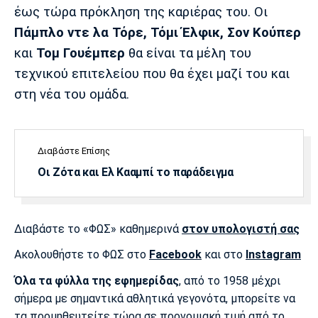
Λίβερπουλ
Μάντσεστερ
Γιουβέντους
έως τώρα πρόκληση της καριέρας του. Οι
Σίτι
Πάμπλο ντε λα Τόρε, Τόμι Έλφικ, Σον Κούπερ
και
Τομ Γουέμπερ
θα είναι τα μέλη του
τεχνικού επιτελείου που θα έχει μαζί του και
Ίντερ
Μίλαν
Μπάγερν
στη νέα του ομάδα.
Διαβάστε Επίσης
Οι Ζότα και Ελ Κααμπί το παράδειγμα
Μπορούσια
Παρί Σεν
Μαρσέιγ
Ντόρτμουντ
Ζερμέν
Διαβάστε το «ΦΩΣ» καθημερινά
στον υπολογιστή σας
Ακολουθήστε το ΦΩΣ στο
Facebook
και στο
Instagram
Μονακό
Ερυθρός
Τότεναμ
Αστέρας
Όλα τα φύλλα της εφημερίδας
, από το 1958 μέχρι
σήμερα με σημαντικά αθλητικά γεγονότα, μπορείτε να
τα προμηθευτείτε τώρα σε προνομιακή τιμή από το