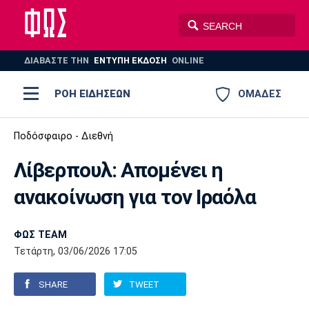
ΔΙΑΒΑΣΤΕ THN
ΕΝΤΥΠΗ ΕΚΔΟΣΗ
ONLINE
ΡΟΗ ΕΙΔΗΣΕΩΝ
ΟΜΑΔΕΣ
Ποδόσφαιρο
Ποδόσφαιρο - Διεθνή
ΠΟΔΟΣΦΑΙΡΟ
ΜΠΑΣΚΕΤ
Λίβερπουλ: Aπομένει η
Super League 1
Μπάσκετ
ΒΟΛΕΪ
ΠΟΛΟ
ΣΠΟΡ
ανακοίνωση για τον Ιραόλα
Ολυμπιακός
ΑΕΚ
ΠΑΟΚ
Super League 2
Ελλάδα
Ολυμπιακοί Αγώνες
AUTO-MOTO
PLUS
ΦΩΣ TEAM
Γ Εθνική
Εθνική
Βόλεϊ
Τετάρτη, 03/06/2026 17:05
Ελλάδα
EuroLeague
Πόλο
Παναθηναϊκός
Ατρόμητος
Πανιώνιος
SHARE
TWEET
Champions League
ΝΒΑ
Τένις