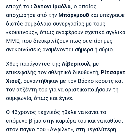
Μουσική
Στήλες
εποχή του
Άντονι Ιραόλα,
ο οποίος
αποχώρησε από την
Μπόρνμουθ
και υπέγραψε
Πολιτισμός
Τραγούδια
Πρόγραμμα TV
διετές συμβόλαιο συνεργασίας με τους
Ιωνικός
Κηφισιά
Πανσερραϊκός
Cine Spot
«κόκκινους», όπως αναφέρουν σχετικά αγγλικά
ΜΜΕ, που διευκρινίζουν πως οι επίσημες
Running
ανακοινώσεις αναμένονται σήμερα ή αύριο.
Media
Χθες παράγοντες της
Λίβερπουλ
, με
Μπαρτσελόνα
Ρεάλ
Ατλέτικο
Μαδρίτης
Μαδρίτης
επικεφαλής τον αθλητικό διευθυντή,
Ρίτσαρντ
Παρασκήνιο
Χιουζ,
συναντήθηκαν με τον Βάσκο κόουτς και
τον ατζέντη του για να οριστικοποιήσουν τη
συμφωνία, όπως και έγινε.
Μάντσεστερ
Τσέλσι
Άρσεναλ
Γιουνάιτεντ
Ο 43χρονος τεχνικός ήθελε να κάνει το
επόμενο βήμα στην καριέρα του και να καθίσει
στον πάγκο του «Ανφιλντ», στη μεγαλύτερη