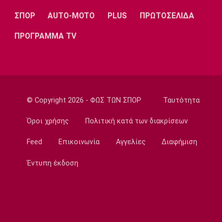
Επίσημα στη Ρεάλ Μαδρίτης ο Ντιομαντέ
ΣΠΟΡ
AUTO-MOTO
PLUS
ΠΡΩΤΟΣΕΛΙΔΑ
22:20
Super League 1
ΠΡΟΓΡΑΜΜΑ TV
Ατρόμητος: Ήττα (2-1) από την ΑΕ Λεμεσού
στο τελευταίο φιλικό
22:05
Κολύμβηση
Κούβελος σε αδελφές Αλεξανδρή: «Μας
© Copyright 2026 - ΦΩΣ ΤΩΝ ΣΠΟΡ
Ταυτότητα
κάνατε υπερήφανους και ευτυχισμένους»
Όροι χρήσης
Πολιτική κατά των διακρίσεων
21:50
Super League 2
Feed
Επικοινωνία
Αγγελίες
Διαφήμιση
Ο Ζορζίνιο στον Πανσερραϊκό
Έντυπη έκδοση
21:35
Ποδόσφαιρο - Εθνικές Ομάδες
Ουρουγουάη: Ο Φορλάν νέος προπονητής της
εθνικής
21:20