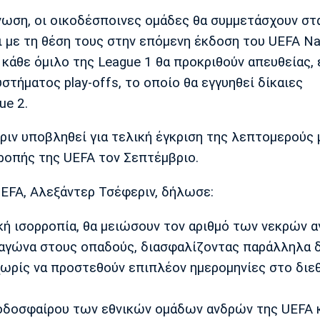
νωση, οι οικοδέσποινες ομάδες θα συμμετάσχουν στ
 με τη θέση τους στην επόμενη έκδοση του UEFA Na
 κάθε όμιλο της League 1 θα προκριθούν απευθείας, 
τήματος play-offs, το οποίο θα εγγυηθεί δίκαιες
ue 2.
πριν υποβληθεί για τελική έγκριση της λεπτομερούς
ροπής της UEFA τον Σεπτέμβριο.
UEFA, Αλεξάντερ Τσέφεριν, δήλωσε:
κή ισορροπία, θα μειώσουν τον αριθμό των νεκρών 
 αγώνα στους οπαδούς, διασφαλίζοντας παράλληλα δ
 χωρίς να προστεθούν επιπλέον ημερομηνίες στο διε
 ποδοσφαίρου των εθνικών ομάδων ανδρών της UEFA 