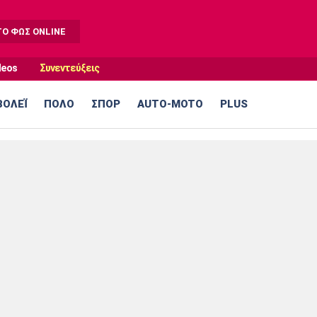
ΤΟ
ΦΩΣ
ONLINE
deos
Συνεντεύξεις
ΒΟΛΕΪ
ΠΟΛΟ
ΣΠΟΡ
AUTO-MOTO
PLUS
Ολυμπιακοί Αγώνες
Auto-Moto
Βόλεϊ
Αυτοκίνητο
Πόλο
Formula 1
Ατρόμητος
Πανιώνιος
Μπαρτσελόνα
Ρεάλ
Μαδρίτης
Τένις
Μοτοσυκλέτα
Σπορ
Tech
Στίβος
Gaming
Λαμία
ΑΕΛ
Λίβερπουλ
Μάντσεστερ
Γυμναστική
Gadgets
Σίτι
Κολύμβηση
Smartphones