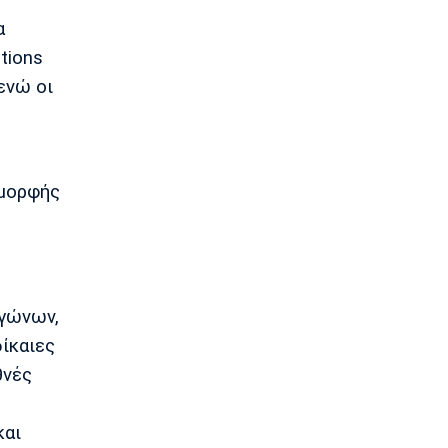
Στίβος
α
Παγκόσμιο Πρωτάθλημα Κ20: Έκτη
tions
θέση για την Ραφαηλίδου στον τελικό
της σφαιροβολίας
ενώ οι
23:11
Super League 2
Διπλή ενίσχυση για την ΑΕΛ
23:00
 μορφής
Ποδόσφαιρο - Διεθνή
Πυραυλική επίθεση της Ρωσίας στο
γήπεδο της Τσερνομόρετς
22:58
EuroLeague
αγώνων,
Ενδιαφέρον της Μάλαγα για
Μπόλομποϊ
ίκαιες
22:52
θνές
Στίβος
Παγκόσμιο Κ20: Πανελλήνιο ρεκόρ η
και
Μπακογιάννη, στον τελικό της