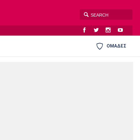
ΟΜΑΔΕΣ
Plus
Blogs
Θέατρο
Η Εφημερίδα
Σινεμά
Πρωτοσέλιδα
Ατλέτικο
Μάντσεστερ
Τσέλσι
Άρσεναλ
Μαδρίτης
Γιουνάιτεντ
Ευ ζην
Έντυπη έκδοση
Βιβλίο
Στήλες
Μουσική
Τραγούδια
Γιουβέντους
Ίντερ
Μίλαν
Μπάγερν
Πολιτισμός
Cine Spot
Running