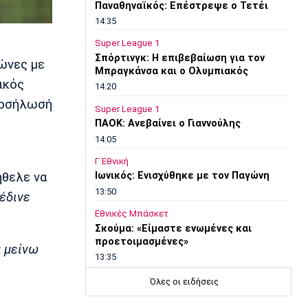
Παναθηναϊκός: Επέστρεψε ο Τετέι
14:35
Super League 1
Σπόρτινγκ: Η επιβεβαίωση για τον
ώνες με
Μπραγκάνσα και ο Ολυμπιακός
ικός
14:20
προσήλωσή
Super League 1
ΠΑΟΚ: Ανεβαίνει ο Γιαννούλης
14:05
Γ Εθνική
ήθελε να
Ιωνικός: Ενισχύθηκε με τον Παγώνη
13:50
έδινε
Εθνικές Μπάσκετ
Σκούμα: «Είμαστε ενωμένες και
προετοιμασμένες»
α μείνω
13:35
Super League 1
Όλες οι ειδήσεις
Ηλιόπουλος σε Πήλιο: «Υπήρχαν
άνθρωποι που σε αμφισβήτησαν» (vid)