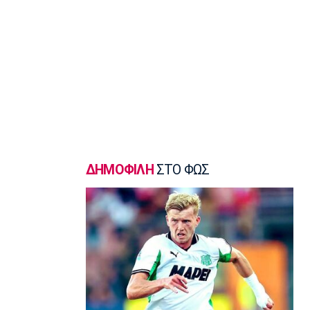
Μουσελίμης
12:05
EuroLeague
Αναντολού Εφές: Καθυστερεί η
επιστροφή του Παπαγιάννη
11:50
Μπάσκετ Ελλάδα
Εθνική Νεανίδων: Κόντρα στην
Ισλανδία για την πέμπτη θέση
11:35
ΔΗΜΟΦΙΛΗ
ΣΤΟ ΦΩΣ
Ποδόσφαιρο - Διεθνή
FIFA: Προειδοποιεί για προσπάθεια
υπονόμευσης του Ινφαντίνο
11:20
Super League 1
Oλυμπιακός: Οι ευχές στον Ρέτσο
11:05
Ποδόσφαιρο - Διεθνή
Liga Portugal: «Γκέλα» για τη