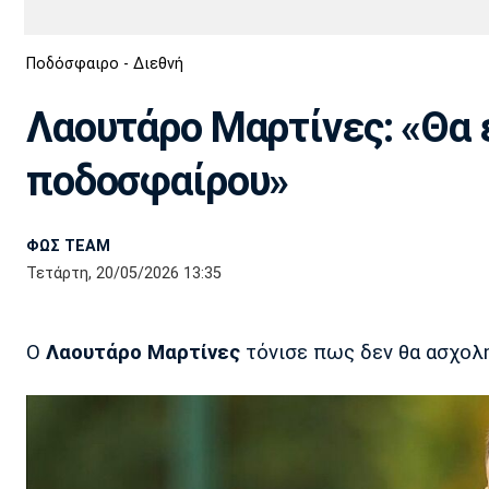
Διεθνή
EuroCup
Ποδόσφαιρο - Διεθνή
Euro
Basket League
Απόλλων
Άρης
ΟΦΗ
Παναχαϊκή
Εθνικές Ομάδες
Α2 Μπάσκετ
Σμύρνης
Λαουτάρο Μαρτίνες: «Θα 
Κύπελλο
FIBA World Cup 2023
Διαιτησία
ποδοσφαίρου»
Ποδόσφαιρο Γυναικών
Ιωνικός
Κηφισιά
Πανσερραϊκός
ΦΩΣ TEAM
Τετάρτη, 20/05/2026 13:35
Ο
Λαουτάρο Μαρτίνες
τόνισε πως δεν θα ασχολη