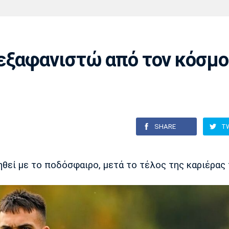
Χάντμπολ
Ηρακλής
Βόλος
Μπορούσια
Παρί Σεν
Ντόρτμουντ
Ζερμέν
εξαφανιστώ από τον κόσμο
Πόρτο
Μπενφίκα
SHARE
T
θεί με το ποδόσφαιρο, μετά το τέλος της καριέρας 