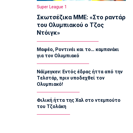
Σπόρτινγκ παρά το γκολ του Ιωαννίδη
Super League 1
10:50
Σκωτσέζικα ΜΜΕ: «Στο ραντάρ
Εθνικές Μπάσκετ
του Ολυμπιακού ο Τζος
Ευρωμπάσκετ Κ16: Αυλαία στον όμιλο
Ντόιγκ»
της Εθνικής με αντίπαλο την Γεωργία
10:35
Μαφέο, Ροντινέι και το… καμπανάκι
EuroLeague
για τον Ολυμπιακό
Αλλαγή σελίδας στη Βιλερμπάν
10:20
Νάϊμεγκεν: Εντός έδρας ήττα από την
Στοίχημα
Tελστάρ, πριν υποδεχθεί τον
ΦΩΣ στο Στοίχημα: Άσος και γκολ στο
Ολυμπιακό!
Τάμπερε
10:05
Φιλική ήττα της Χαλ στο ντεμπούτο
NBA
του Τζολάκη
Καβαλίερς: Πιθανή η ανταλλαγή του
Σρέντερ
09:50
Super League 1