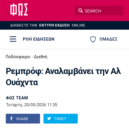
ΔΙΑΒΑΣΤΕ THN
ΕΝΤΥΠΗ ΕΚΔΟΣΗ
ONLINE
ΡΟΗ ΕΙΔΗΣΕΩΝ
ΟΜΑΔΕΣ
Ποδόσφαιρο
Ποδόσφαιρο - Διεθνή
ΠΟΔΟΣΦΑΙΡΟ
ΜΠΑΣΚΕΤ
Ρεμπρόφ: Αναλαμβάνει την Αλ
Super League 1
Μπάσκετ
ΒΟΛΕΪ
ΠΟΛΟ
ΣΠΟΡ
Ουάχντα
Ολυμπιακός
ΑΕΚ
ΠΑΟΚ
Super League 2
Ελλάδα
Ολυμπιακοί Αγώνες
AUTO-MOTO
PLUS
ΦΩΣ TEAM
Γ Εθνική
Εθνική
Βόλεϊ
Τετάρτη, 20/05/2026 11:35
Ελλάδα
EuroLeague
Πόλο
Παναθηναϊκός
Ατρόμητος
Πανιώνιος
SHARE
TWEET
Champions League
ΝΒΑ
Τένις