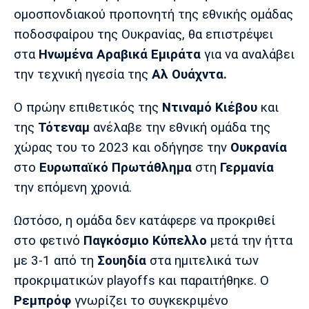
Μουσική
Στήλες
ομοσπονδιακού προπονητή της εθνικής ομάδας
ποδοσφαίρου της Ουκρανίας, θα επιστρέψει
Πολιτισμός
Τραγούδια
Πρόγραμμα TV
στα
Ηνωμένα Αραβικά Εμιράτα
για να αναλάβει
Ιωνικός
Κηφισιά
Πανσερραϊκός
Cine Spot
την τεχνική ηγεσία της
Αλ Ουάχντα.
Running
Ο πρώην επιθετικός της
Ντιναμό Κιέβου
και
της
Τότεναμ
ανέλαβε την εθνική ομάδα της
Media
χώρας του το 2023 και οδήγησε την
Ουκρανία
Μπαρτσελόνα
Ρεάλ
Ατλέτικο
Μαδρίτης
Μαδρίτης
στο
Ευρωπαϊκό Πρωτάθλημα
στη
Γερμανία
Παρασκήνιο
την επόμενη χρονιά.
Ωστόσο, η ομάδα δεν κατάφερε να προκριθεί
Μάντσεστερ
Τσέλσι
Άρσεναλ
στο φετινό
Παγκόσμιο Κύπελλο
μετά την ήττα
Γιουνάιτεντ
με 3-1 από τη
Σουηδία
στα ημιτελικά των
προκριματικών playoffs και παραιτήθηκε. Ο
Ρεμπρόφ
γνωρίζει το συγκεκριμένο