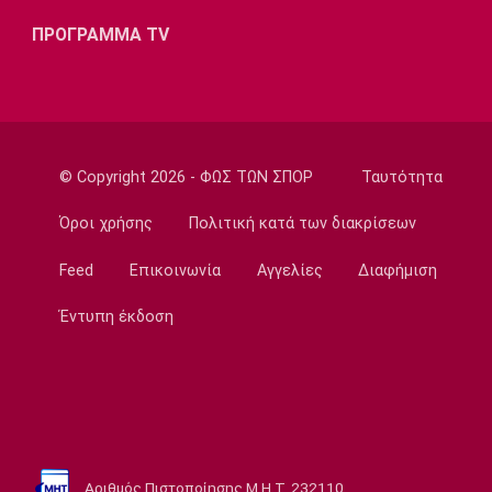
Μπραγκάνσα και ο Ολυμπιακός
ΠΡΟΓΡΑΜΜΑ TV
14:20
Super League 1
ΠΑΟΚ: Ανεβαίνει ο Γιαννούλης
14:05
Γ Εθνική
© Copyright 2026 - ΦΩΣ ΤΩΝ ΣΠΟΡ
Ταυτότητα
Ιωνικός: Ενισχύθηκε με τον Παγώνη
Όροι χρήσης
Πολιτική κατά των διακρίσεων
13:50
Εθνικές Μπάσκετ
Feed
Επικοινωνία
Αγγελίες
Διαφήμιση
Σκούμα: «Είμαστε ενωμένες και
προετοιμασμένες»
Έντυπη έκδοση
13:35
Super League 1
Ηλιόπουλος σε Πήλιο: «Υπήρχαν άνθρωποι
που σε αμφισβήτησαν» (vid)
13:20
Αριθμός Πιστοποίησης Μ.Η.Τ. 232110