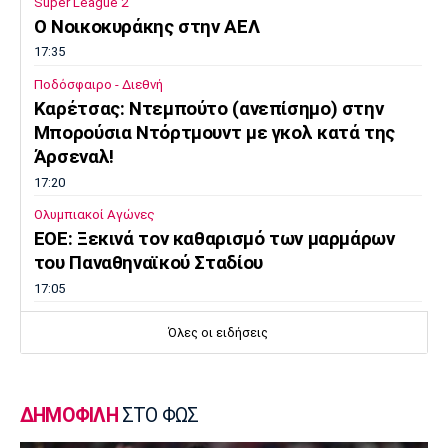
Super League 2
O Noικοκυράκης στην ΑΕΛ
17:35
Ποδόσφαιρο - Διεθνή
Kαρέτσας: Ντεμπούτο (ανεπίσημο) στην
Μπορούσια Ντόρτμουντ με γκολ κατά της
Άρσεναλ!
17:20
Ολυμπιακοί Αγώνες
EOE: Ξεκινά τον καθαρισμό των μαρμάρων
του Παναθηναϊκού Σταδίου
17:05
Επικαιρότητα
Όλες οι ειδήσεις
Φεύγουν οι αδειούχοι του Αυγούστου
16:50
Μπάσκετ Ελλάδα
ΔΗΜΟΦΙΛΗ
ΣΤΟ ΦΩΣ
Oλυμπιακός: Αμετακίνητος στα 3 εκατ. ευρώ