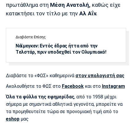
Λίβερπουλ
Μάντσεστερ
Γιουβέντους
πρωτάθλημα στη
Μέση Ανατολή,
καθώς είχε
Σίτι
κατακτήσει τον τίτλο με την
Αλ Αΐν.
Ίντερ
Μίλαν
Μπάγερν
Διαβάστε Επίσης
Νάϊμεγκεν: Εντός έδρας ήττα από την
Tελστάρ, πριν υποδεχθεί τον Ολυμπιακό!
Μπορούσια
Παρί Σεν
Μαρσέιγ
Διαβάστε το «ΦΩΣ» καθημερινά
στον υπολογιστή σας
Ντόρτμουντ
Ζερμέν
Ακολουθήστε το ΦΩΣ στο
Facebook
και στο
Instagram
Όλα τα φύλλα της εφημερίδας
, από το 1958 μέχρι
σήμερα με σημαντικά αθλητικά γεγονότα, μπορείτε να
Μονακό
Ερυθρός
Τότεναμ
Αστέρας
τα προμηθευτείτε τώρα σε προνομιακή τιμή από το
eshop
μας