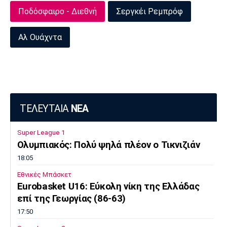
Ποδόσφαιρο - Διεθνή
Σεργκέι Ρεμπρόφ
Πόρτο
Μπενφίκα
Αλ Ουάχντα
ΤΕΛΕΥΤΑΙΑ
ΝΕΑ
Super League 1
Ολυμπιακός: Πολύ ψηλά πλέον ο Τικνιζιάν
18:05
Εθνικές Μπάσκετ
Eurobasket U16: Εύκολη νίκη της Ελλάδας
επί της Γεωργίας (86-63)
17:50