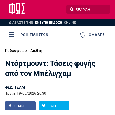
ΔΙΑΒΑΣΤΕ THN
ΕΝΤΥΠΗ ΕΚΔΟΣΗ
ONLINE
ΡΟΗ ΕΙΔΗΣΕΩΝ
ΟΜΑΔΕΣ
Ποδόσφαιρο
Ποδόσφαιρο - Διεθνή
ΠΟΔΟΣΦΑΙΡΟ
ΜΠΑΣΚΕΤ
Ντόρτμουντ: Τάσεις φυγής
Super League 1
Μπάσκετ
ΒΟΛΕΪ
ΠΟΛΟ
ΣΠΟΡ
από τον Μπέλιγχαμ
Ολυμπιακός
ΑΕΚ
ΠΑΟΚ
Super League 2
Ελλάδα
Ολυμπιακοί Αγώνες
AUTO-MOTO
PLUS
ΦΩΣ TEAM
Γ Εθνική
Εθνική
Βόλεϊ
Τρίτη, 19/05/2026 20:30
Ελλάδα
EuroLeague
Πόλο
Παναθηναϊκός
Ατρόμητος
Πανιώνιος
SHARE
TWEET
Champions League
ΝΒΑ
Τένις