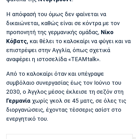
Λίβερπουλ
Μάντσεστερ
Γιουβέντους
Σίτι
Η απόφασή του όμως δεν φαίνεται να
δικαιώνεται, καθώς είναι σε κόντρα με τον
προπονητή της γερμανικής ομάδας,
Νίκο
Ίντερ
Μίλαν
Μπάγερν
Κόβατς,
και θέλει το καλοκαίρι να φύγει και να
επιστρέψει στην Αγγλία, όπως σχετικά
αναφέρει η ιστοσελίδα «TEAMtalk».
Από το καλοκαίρι όταν και υπέγραψε
Μπορούσια
Παρί Σεν
Μαρσέιγ
Ντόρτμουντ
Ζερμέν
συμβόλαιο συνεργασίας έως τον Ιούνιο του
2030, ο Άγγλος μέσος έκλεισε τη σεζόν στη
Γερμανία
χωρίς γκολ σε 45 ματς, σε όλες τις
διοργανώσεις, έχοντας τέσσερις ασίστ στο
Μονακό
Ερυθρός
Τότεναμ
Αστέρας
ενεργητικό του.