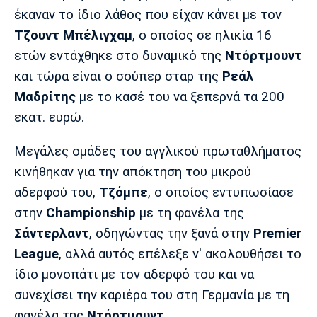
Μουσική
Στήλες
έκαναν το ίδιο λάθος που είχαν κάνει με τον
Τζουντ Μπέλιγχαμ
, ο οποίος σε ηλικία 16
Πολιτισμός
Τραγούδια
Πρόγραμμα TV
ετών εντάχθηκε στο δυναμικό της
Ντόρτμουντ
Ιωνικός
Κηφισιά
Πανσερραϊκός
Cine Spot
και τώρα είναι ο σούπερ σταρ της
Ρεάλ
Μαδρίτης
με το κασέ του να ξεπερνά τα 200
Running
εκατ. ευρώ.
Media
Μεγάλες ομάδες του αγγλικού πρωταθλήματος
Μπαρτσελόνα
Ρεάλ
Ατλέτικο
Μαδρίτης
Μαδρίτης
κινήθηκαν για την απόκτηση του μικρού
Παρασκήνιο
αδερφού του,
Τζόμπε
, ο οποίος εντυπωσίασε
στην
Championship
με τη φανέλα της
Σάντερλαντ
, οδηγώντας την ξανά στην
Premier
Μάντσεστερ
Τσέλσι
Άρσεναλ
Γιουνάιτεντ
League
, αλλά αυτός επέλεξε ν' ακολουθήσει το
ίδιο μονοπάτι με τον αδερφό του και να
συνεχίσει την καριέρα του στη Γερμανία με τη
φανέλα της
Ντόρτμουντ
.