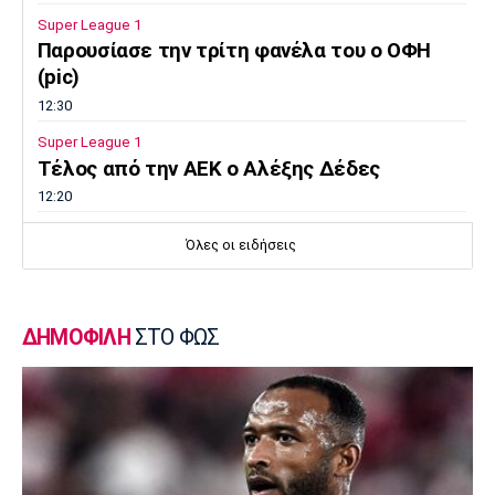
Super League 1
Παρουσίασε την τρίτη φανέλα του ο ΟΦΗ
(pic)
12:30
Super League 1
Τέλος από την ΑΕΚ ο Αλέξης Δέδες
12:20
Εθνικές Μπάσκετ
Όλες οι ειδήσεις
Εθνική Νεανίδων: Με Βουλγαρία για τις
θέσεις 5-6
12:10
ΔΗΜΟΦΙΛΗ
ΣΤΟ ΦΩΣ
Super League 2
Ο Θανάσης Στάικος στο «ΦΩΣ»: «Η
κουλτούρα του νησιού ξεχωρίζει»
12:00
Επικαιρότητα
Εγκαταλείπουν μαζικά την Αθήνα οι