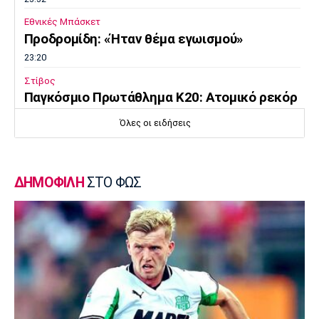
Εθνικές Μπάσκετ
Προδρομίδη: «Ήταν θέμα εγωισμού»
23:20
Στίβος
Παγκόσμιο Πρωτάθλημα Κ20: Ατομικό ρεκόρ
η Γέρου, το πάλεψε η Πάσιου
Όλες οι ειδήσεις
23:08
Ποδόσφαιρο - Διεθνή
Παρί Σεν Ζερμέν: Ισόπαλο το φιλικό με τη
ΔΗΜΟΦΙΛΗ
ΣΤΟ ΦΩΣ
Μάντσεστερ Γιουνάιτεντ
22:55
Ποδόσφαιρο - Διεθνή
Σκωτία: «Δύο στα δύο» η Σεντ Μίρεν, πρώτη
νίκη για Νταντί
22:40
Επικαιρότητα