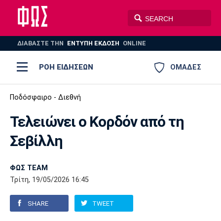
ΔΙΑΒΑΣΤΕ THN
ΕΝΤΥΠΗ ΕΚΔΟΣΗ
ONLINE
ΡΟΗ ΕΙΔΗΣΕΩΝ
ΟΜΑΔΕΣ
Ποδόσφαιρο
Ποδόσφαιρο - Διεθνή
ΠΟΔΟΣΦΑΙΡΟ
ΜΠΑΣΚΕΤ
Τελειώνει ο Κορδόν από τη
Super League 1
Μπάσκετ
ΒΟΛΕΪ
ΠΟΛΟ
ΣΠΟΡ
Σεβίλλη
Ολυμπιακός
ΑΕΚ
ΠΑΟΚ
Super League 2
Ελλάδα
Ολυμπιακοί Αγώνες
AUTO-MOTO
PLUS
ΦΩΣ TEAM
Γ Εθνική
Εθνική
Βόλεϊ
Τρίτη, 19/05/2026 16:45
Ελλάδα
EuroLeague
Πόλο
Παναθηναϊκός
Ατρόμητος
Πανιώνιος
SHARE
TWEET
Champions League
ΝΒΑ
Τένις