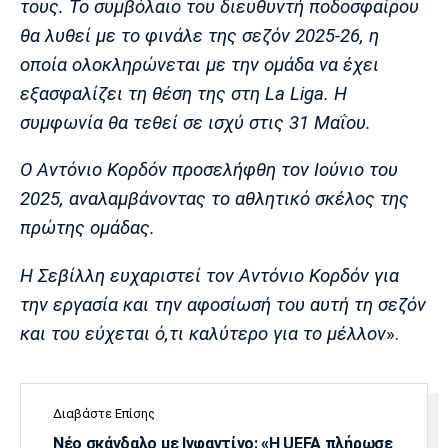
τους. Τ
ο συμβόλαιο του διευθυντή ποδοσφαίρου
Λίβερπουλ
Μάντσεστερ
Γιουβέντους
Σίτι
θα λυθεί με το φινάλε της σεζόν 2025-26, η
οποία ολοκληρώνεται με την ομάδα να έχει
εξασφαλίζει τη θέση της στη La Liga. Η
συμφωνία θα τεθεί σε ισχύ στις 31 Μαΐου.
Ίντερ
Μίλαν
Μπάγερν
Ο Αντόνιο Κορδόν προσελήφθη τον Ιούνιο του
2025, αναλαμβάνοντας το αθλητικό σκέλος της
πρώτης ομάδας.
Μπορούσια
Παρί Σεν
Μαρσέιγ
Ντόρτμουντ
Ζερμέν
Η Σεβίλλη ευχαριστεί τον Αντόνιο Κορδόν για
την εργασία και την αφοσίωσή του αυτή τη σεζόν
και του εύχεται ό,τι καλύτερο για το μέλλον
».
Μονακό
Ερυθρός
Τότεναμ
Αστέρας
Διαβάστε Επίσης
Νέο σκάνδαλο με Ινφαντίνο: «Η UEFA πλήρωσε