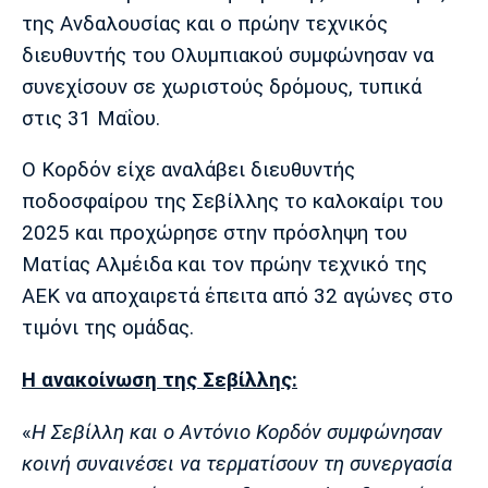
Μουσική
Στήλες
της Ανδαλουσίας και ο πρώην τεχνικός
διευθυντής του Ολυμπιακού συμφώνησαν να
Πολιτισμός
Τραγούδια
Πρόγραμμα TV
συνεχίσουν σε χωριστούς δρόμους, τυπικά
Ιωνικός
Κηφισιά
Πανσερραϊκός
Cine Spot
στις 31 Μαΐου.
Running
Ο Κορδόν είχε αναλάβει διευθυντής
ποδοσφαίρου της Σεβίλλης το καλοκαίρι του
Media
2025 και προχώρησε στην πρόσληψη του
Μπαρτσελόνα
Ρεάλ
Ατλέτικο
Μαδρίτης
Μαδρίτης
Ματίας Αλμέιδα και τον πρώην τεχνικό της
Παρασκήνιο
ΑΕΚ να αποχαιρετά έπειτα από 32 αγώνες στο
τιμόνι της ομάδας.
Μάντσεστερ
Τσέλσι
Άρσεναλ
Η ανακοίνωση της Σεβίλλης:
Γιουνάιτεντ
«
Η Σεβίλλη και ο Αντόνιο Κορδόν συμφώνησαν
κοινή συναινέσει να τερματίσουν τη συνεργασία