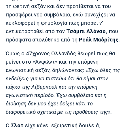
Μουσική
Στήλες
τη φετινή σεζόν και δεν προτίθεται να του
προσφέρει νέο συμβόλαιο, ενώ συνεχίζει να
Πολιτισμός
Τραγούδια
Πρόγραμμα TV
κυκλοφορεί η φημολογία πως μπορεί ν'
Ιωνικός
Κηφισιά
Πανσερραϊκός
Cine Spot
αντικατασταθεί από τον
Τσάμπι Αλόνσο,
που
πρόσφατα απολύθηκε από τη
Ρεάλ Μαδρίτης.
Running
Όμως ο 47χρονος Ολλανδός θεωρεί πως θα
Media
μείνει στο «Άνφιλντ» και την επόμενη
Μπαρτσελόνα
Ρεάλ
Ατλέτικο
Μαδρίτης
Μαδρίτης
αγωνιστική σεζόν, δηλώνοντας:
«Έχω όλες τις
Παρασκήνιο
ενδείξεις για να πιστεύω ότι θα είμαι στον
πάγκο της Λίβερπουλ και την επόμενη
αγωνιστική περίοδο. Έχω συμβόλαιο και η
Μάντσεστερ
Τσέλσι
Άρσεναλ
Γιουνάιτεντ
διοίκηση δεν μου έχει δείξει κάτι το
διαφορετικό σχετικά με τις προθέσεις της».
Ο
Σλοτ
είχε κάνει εξαιρετική δουλειά,