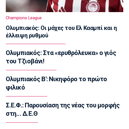
Super League 1
«Παίρνει Ντίκμαν ο ΟΦΗ»
Champions League
14:00
Ολυμπιακός: Οι μάχες του Ελ Κααμπί και η
Επικαιρότητα
έλλειψη ρυθμού
Γαύδος: Επιχείρηση διάσωσης 31χρονης
τουρίστριας από δύσβατη περιοχή
Ολυμπιακός: Στα «ερυθρόλευκα» ο γιός
13:50
του Τζιοβάνι!
Ποδόσφαιρο - Διεθνή
Σιμεόνε για Άλβαρες: «Ο σύλλογος έχει
πάρει την απόφασή του»
Ολυμπιακός Β': Νικηφόρο το πρώτο
13:40
φιλικό
Εθνικές Μπάσκετ
Μπάρλος: «Χάσαμε από δικά μας λάθη»
Σ.Ε.Φ.: Παρουσίαση της νέας του μορφής
13:30
στη... Δ.Ε.Θ
EuroLeague
«Παραμένει στη Βιλερμπάν ο Μπολομπόι»