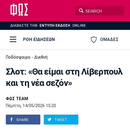
ΔΙΑΒΑΣΤΕ THN
ΕΝΤΥΠΗ ΕΚΔΟΣΗ
ONLINE
ΡΟΗ ΕΙΔΗΣΕΩΝ
ΟΜΑΔΕΣ
Ποδόσφαιρο
Ποδόσφαιρο - Διεθνή
ΠΟΔΟΣΦΑΙΡΟ
ΜΠΑΣΚΕΤ
Σλοτ: «Θα είμαι στη Λίβερπουλ
Super League 1
Μπάσκετ
ΒΟΛΕΪ
ΠΟΛΟ
ΣΠΟΡ
και τη νέα σεζόν»
Ολυμπιακός
ΑΕΚ
ΠΑΟΚ
Super League 2
Ελλάδα
Ολυμπιακοί Αγώνες
AUTO-MOTO
PLUS
ΦΩΣ TEAM
Γ Εθνική
Εθνική
Βόλεϊ
Πέμπτη, 14/05/2026 15:20
Ελλάδα
EuroLeague
Πόλο
Παναθηναϊκός
Ατρόμητος
Πανιώνιος
SHARE
TWEET
Champions League
ΝΒΑ
Τένις