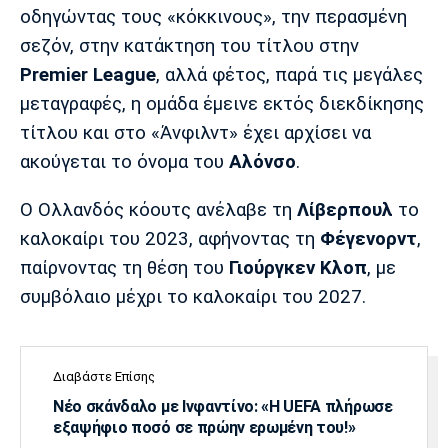
Λίβερπουλ
Μάντσεστερ
Γιουβέντους
οδηγώντας τους «κόκκινους», την περασμένη
Σίτι
σεζόν, στην κατάκτηση του τίτλου στην
Premier League
, αλλά φέτος, παρά τις μεγάλες
μεταγραφές, η ομάδα έμεινε εκτός διεκδίκησης
Ίντερ
Μίλαν
Μπάγερν
τίτλου και στο «Άνφιλντ» έχει αρχίσει να
ακούγεται το όνομα του
Αλόνσο
.
Ο Ολλανδός κόουτς ανέλαβε τη
Λίβερπουλ
το
καλοκαίρι του 2023, αφήνοντας τη
Φέγενορντ
,
Μπορούσια
Παρί Σεν
Μαρσέιγ
Ντόρτμουντ
Ζερμέν
παίρνοντας τη θέση του
Γιούργκεν Κλοπ
, με
συμβόλαιο μέχρι το καλοκαίρι του 2027.
Μονακό
Ερυθρός
Τότεναμ
Αστέρας
Διαβάστε Επίσης
Νέο σκάνδαλο με Ινφαντίνο: «Η UEFA πλήρωσε
εξαψήφιο ποσό σε πρώην ερωμένη του!»