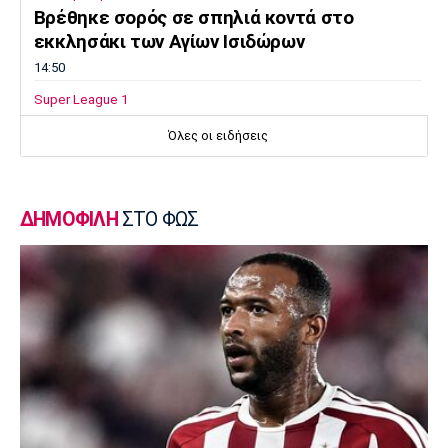
Βρέθηκε σορός σε σπηλιά κοντά στο
εκκλησάκι των Αγίων Ισιδώρων
14:50
Super League 1
Πήρε Νανού ο Ηρακλής
Όλες οι ειδήσεις
14:40
Super League 1
Ολυμπιακός: Οι Αφρικανοί διατηρούν στο
ΔΗΜΟΦΙΛΗ
ΣΤΟ ΦΩΣ
προσκήνιο τον Σκίρι
14:30
Ποδόσφαιρο - Διεθνή
Ολοκληρώνει τη μεταγραφή του Ντιομαντέ
η Νότιγχαμ
14:20
Super League 1
Παναθηναϊκός: Σε φουλ ρυθμούς ο Λιβάι
14:10