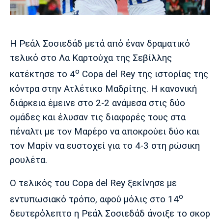
Μουσική
Στήλες
Πολιτισμός
Τραγούδια
Πρόγραμμα TV
Ιωνικός
Κηφισιά
Πανσερραϊκός
Η Ρεάλ Σοσιεδάδ μετά από έναν δραματικό
Cine Spot
τελικό στο Λα Καρτούχα της Σεβίλλης
ο
Running
κατέκτησε το 4
Copa del Rey της ιστορίας της
κόντρα στην Ατλέτικο Μαδρίτης. Η κανονική
Media
διάρκεια έμεινε στο 2-2 ανάμεσα στις δύο
Μπαρτσελόνα
Ρεάλ
Ατλέτικο
ομάδες και έλυσαν τις διαφορές τους στα
Μαδρίτης
Μαδρίτης
Παρασκήνιο
πέναλτι με τον Μαρέρο να αποκρούει δύο και
τον Μαρίν να ευστοχεί για το 4-3 στη ρώσικη
ρουλέτα.
Μάντσεστερ
Τσέλσι
Άρσεναλ
Γιουνάιτεντ
Ο τελικός του Copa del Rey ξεκίνησε με
ο
εντυπωσιακό τρόπο, αφού μόλις στο 14
δευτερόλεπτο η Ρεάλ Σοσιεδάδ άνοιξε το σκορ