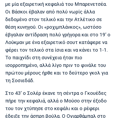
Λίβερπουλ
Μάντσεστερ
Γιουβέντους
με μία εξαιρετική κεφαλιά του Μπαρενετσέα.
Σίτι
Οι Βάσκοι έβαλαν από πολύ νωρίς άλλα
δεδομένο στον τελικό και την Ατλέτικο σε
θέση κυνηγού. Οι «ροχιμπλάνκος», ωστόσο
Ίντερ
Μίλαν
Μπάγερν
έβγαλαν αντίδραση πολύ γρήγορα και στο 19’ ο
Λούκμαν με ένα εξαιρετικό σουτ κατάφερε να
φέρει τον τελικό στα ίσια και να κάνει το 1-1.
Το παιχνίδι στη συνέχεια ήταν πιο
Μπορούσια
Παρί Σεν
Μαρσέιγ
ισορροπημένο, αλλά λίγο πριν το φινάλε του
Ντόρτμουντ
Ζερμέν
πρώτου μέρους ήρθε και το δεύτερο γκολ για
τη Σοσιεδάδ.
Στο 43’ ο Σολέρ έκανε τη σέντρα ο Γκουέδες
Μονακό
Ερυθρός
Τότεναμ
Αστέρας
πήρε την κεφαλιά, αλλά ο Μούσο στην έξοδο
του τον χτύπησε στο κεφάλι και ο ρέφερι
έδειξε την άσπρη βούλα. Ο Ογιαρθάμπαλ στο