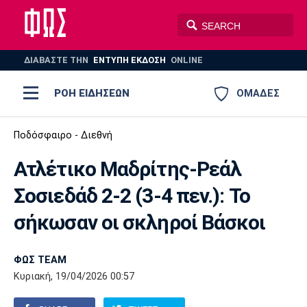
ΔΙΑΒΑΣΤΕ THN
ΕΝΤΥΠΗ ΕΚΔΟΣΗ
ONLINE
ΡΟΗ ΕΙΔΗΣΕΩΝ
ΟΜΑΔΕΣ
Ποδόσφαιρο
Ποδόσφαιρο - Διεθνή
ΠΟΔΟΣΦΑΙΡΟ
ΜΠΑΣΚΕΤ
Ατλέτικο Μαδρίτης-Ρεάλ
Super League 1
Μπάσκετ
ΒΟΛΕΪ
ΠΟΛΟ
ΣΠΟΡ
Σοσιεδάδ 2-2 (3-4 πεν.): Το
Ολυμπιακός
ΑΕΚ
ΠΑΟΚ
Super League 2
Ελλάδα
Ολυμπιακοί Αγώνες
σήκωσαν οι σκληροί Βάσκοι
AUTO-MOTO
PLUS
Γ Εθνική
Εθνική
Βόλεϊ
ΦΩΣ TEAM
Ελλάδα
EuroLeague
Πόλο
Παναθηναϊκός
Ατρόμητος
Πανιώνιος
Κυριακή, 19/04/2026 00:57
Champions League
ΝΒΑ
Τένις