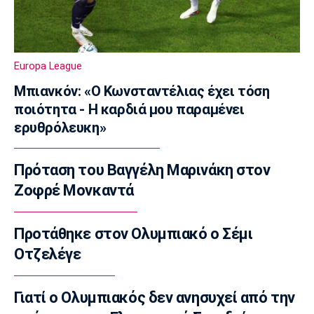
23:00
Ποδόσφαιρο - Διεθνή
Πυραυλική επίθεση της Ρωσίας στο γήπεδο
Europa League
της Τσερνομόρετς
22:58
Μπιανκόν: «Ο Κωνσταντέλιας έχει τόση
ποιότητα - Η καρδιά μου παραμένει
EuroLeague
ερυθρόλευκη»
Ενδιαφέρον της Μάλαγα για Μπόλομποϊ
22:52
Πρόταση του Βαγγέλη Μαρινάκη στον
Στίβος
Παγκόσμιο Κ20: Πανελλήνιο ρεκόρ η
Ζοφρέ Μονκαντά
Μπακογιάννη, στον τελικό της σφυροβολίας
η Τσερνόβα
Προτάθηκε στον Ολυμπιακό ο Σέμι
22:49
Οτζελέγε
Super League 1
Αστέρας Τρίπολης: Εύκολη νίκη με 2-0 επί
του Πύργου
Γιατί ο Ολυμπιακός δεν ανησυχεί από την
22:47