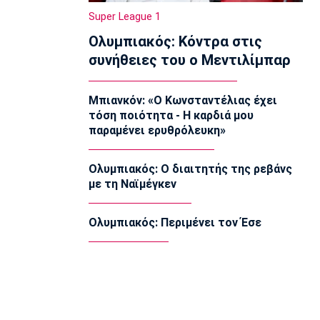
Ντζενεπό
Super League 1
14:20
Ολυμπιακός: Κόντρα στις
EuroLeague
συνήθειες του ο Μεντιλίμπαρ
Τάις: «Ενθουσιασμένος που πάω στη
Μακάμπι»
14:10
Μπιανκόν: «Ο Κωνσταντέλιας έχει
τόση ποιότητα - Η καρδιά μου
Μπάσκετ Ελλάδα
παραμένει ερυθρόλευκη»
Ολυμπιακός: Προετοιμάζεται
πυρετωδώς ο Ντόρσεϊ (vid)
14:00
Ολυμπιακός: Ο διαιτητής της ρεβάνς
με τη Ναϊμέγκεν
Επικαιρότητα
Συνελήφθη στη Γερμανία 31χρονος με
Ευρωπαϊκό ένταλμα για τρεις
Ολυμπιακός: Περιμένει τον Έσε
ανθρωποκτονίες στην Ελλάδα
13:50
Super League 1
Στον Παναιτωλικό ο Μάρβελους
Νακάμπα
13:40