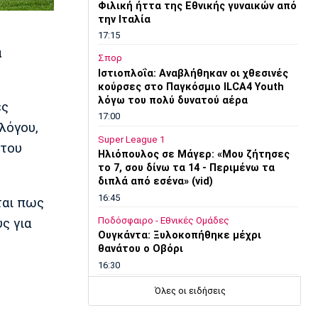
Φιλική ήττα της Εθνικής γυναικών από
την Ιταλία
17:15
α
Σπορ
Ιστιοπλοΐα: Αναβλήθηκαν οι χθεσινές
κούρσες στο Παγκόσμιο ILCA4 Youth
λόγω του πολύ δυνατού αέρα
ές
17:00
λόγου,
Super League 1
 του
Ηλιόπουλος σε Μάγερ: «Μου ζήτησες
το 7, σου δίνω τα 14 - Περιμένω τα
διπλά από εσένα» (vid)
16:45
ται πως
Ποδόσφαιρο - Εθνικές Ομάδες
ς για
Ουγκάντα: Ξυλοκοπήθηκε μέχρι
θανάτου ο Οβόρι
16:30
Πόλο
Όλες οι ειδήσεις
Ευρωπαϊκό Παίδων: Η Ελλάδα 11-7 τη
Ρουμανία και παίζει για τις θέσεις 9-