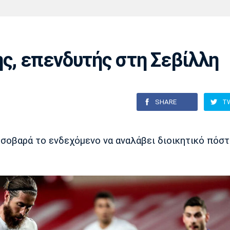
Χάντμπολ
Ηρακλής
Βόλος
Μπορούσια
Παρί Σεν
Ντόρτμουντ
Ζερμέν
ης, επενδυτής στη Σεβίλλη
Πόρτο
Μπενφίκα
SHARE
T
 σοβαρά το ενδεχόμενο να αναλάβει διοικητικό πόσ