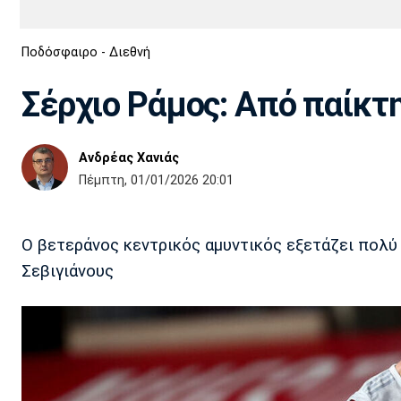
Διεθνή
EuroCup
Ποδόσφαιρο - Διεθνή
Euro
Basket League
Απόλλων
Άρης
ΟΦΗ
Παναχαϊκή
Εθνικές Ομάδες
Α2 Μπάσκετ
Σμύρνης
Σέρχιο Ράμος: Από παίκτ
Κύπελλο
FIBA World Cup 2023
Διαιτησία
Ανδρέας Χανιάς
Ποδόσφαιρο Γυναικών
Ιωνικός
Κηφισιά
Πανσερραϊκός
Πέμπτη, 01/01/2026 20:01
Ο βετεράνος κεντρικός αμυντικός εξετάζει πολύ
Σεβιγιάνους