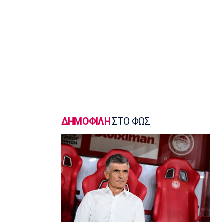
Μπάσκετ Ελλάδα
Γιατί ο Ολυμπιακός δεν ανησυχεί από
την απόφαση του Ελεγκτικού
Συνεδρίου
15:00
Champions League
Ολυμπιακός: Μέχρι τη Δευτέρα
διαθέσιμα τα εισιτήρια με Ναϊμέγκεν
14:50
Ποδόσφαιρο - Ελλάδα
ΔΗΜΟΦΙΛΗ
ΣΤΟ ΦΩΣ
Σούπερ Καπ: Ολοταχώς για sold out το
ΑΕΚ-ΟΦΗ
14:40
Εθνικές Μπάσκετ
Εθνική Νεανίδων: Το μεγάλο βήμα
περνά από τη Λιθουανία
14:30
Super League 1
Στον Παναιτωλικό και ο Μούσα