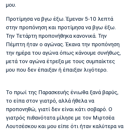
Λίβερπουλ
Μάντσεστερ
Γιουβέντους
μου.
Σίτι
Προτίμησα να βγω έξω. Έμεναν 5-10 λεπτά
στην προπόνηση και προτίμησα να βγω έξω.
Την Τετάρτη προπονήθηκα κανονικά. Την
Ίντερ
Μίλαν
Μπάγερν
Πέμπτη ήταν ο αγώνας. Έκανα την προπόνηση
την ημέρα του αγώνα όπως κάνουμε συνήθως,
μετά τον αγώνα έτρεξα με τους συμπαίκτες
μου που δεν έπαιξαν ή έπαιξαν λιγότερο.
Μπορούσια
Παρί Σεν
Μαρσέιγ
Ντόρτμουντ
Ζερμέν
Το πρωί της Παρασκευής ένιωθα ξανά βαρύς,
το είπα στον γιατρό, αλλά ήθελα να
Μονακό
Ερυθρός
Τότεναμ
προπονηθώ, γιατί δεν είναι κάτι σοβαρό. Ο
Αστέρας
γιατρός πιθανότατα μίλησε με τον Μιρτσέα
Λουτσέσκου και μου είπε ότι ήταν καλύτερα να