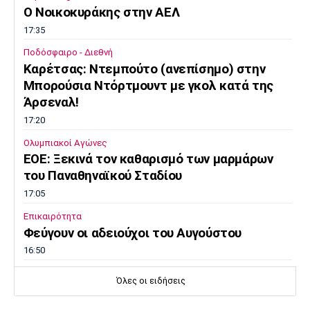
O Noικοκυράκης στην ΑΕΛ
17:35
Ποδόσφαιρο - Διεθνή
Kαρέτσας: Ντεμπούτο (ανεπίσημο) στην
Μπορούσια Ντόρτμουντ με γκολ κατά της
Άρσεναλ!
17:20
Ολυμπιακοί Αγώνες
EOE: Ξεκινά τον καθαρισμό των μαρμάρων
του Παναθηναϊκού Σταδίου
17:05
Επικαιρότητα
Φεύγουν οι αδειούχοι του Αυγούστου
16:50
Μπάσκετ Ελλάδα
Όλες οι ειδήσεις
Oλυμπιακός: Αμετακίνητος στα 3 εκατ. ευρώ
για τον Γουόκαπ, από την Ντουμπάι!