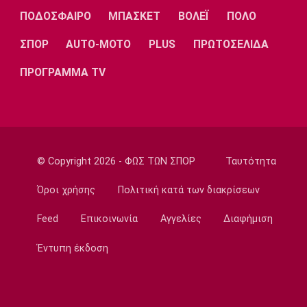
Μπραγκάνσα και ο Ολυμπιακός
ΠΟΔΟΣΦΑΙΡΟ
ΜΠΑΣΚΕΤ
ΒΟΛΕΪ
ΠΟΛΟ
14:20
ΣΠΟΡ
AUTO-MOTO
PLUS
ΠΡΩΤΟΣΕΛΙΔΑ
Super League 1
ΠΑΟΚ: Ανεβαίνει ο Γιαννούλης
ΠΡΟΓΡΑΜΜΑ TV
14:05
Γ Εθνική
Ιωνικός: Ενισχύθηκε με τον Παγώνη
13:50
Εθνικές Μπάσκετ
© Copyright 2026 - ΦΩΣ ΤΩΝ ΣΠΟΡ
Ταυτότητα
Σκούμα: «Είμαστε ενωμένες και
προετοιμασμένες»
Όροι χρήσης
Πολιτική κατά των διακρίσεων
13:35
Feed
Επικοινωνία
Αγγελίες
Διαφήμιση
Super League 1
Ηλιόπουλος σε Πήλιο: «Υπήρχαν άνθρωποι
Έντυπη έκδοση
που σε αμφισβήτησαν» (vid)
13:20
Super League 2