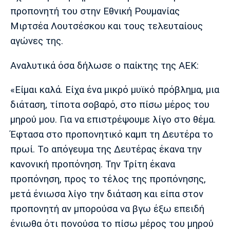
Μουσική
Στήλες
προπονητή του στην Εθνική Ρουμανίας
Μιρτσέα Λουτσέσκου και τους τελευταίους
Πολιτισμός
Τραγούδια
Πρόγραμμα TV
αγώνες της.
Ιωνικός
Κηφισιά
Πανσερραϊκός
Cine Spot
Αναλυτικά όσα δήλωσε ο παίκτης της ΑΕΚ:
Running
«Είμαι καλά. Είχα ένα μικρό μυϊκό πρόβλημα, μια
Media
διάταση, τίποτα σοβαρό, στο πίσω μέρος του
Μπαρτσελόνα
Ρεάλ
Ατλέτικο
μηρού μου. Για να επιστρέψουμε λίγο στο θέμα.
Μαδρίτης
Μαδρίτης
Παρασκήνιο
Έφτασα στο προπονητικό καμπ τη Δευτέρα το
πρωί. Το απόγευμα της Δευτέρας έκανα την
κανονική προπόνηση. Την Τρίτη έκανα
Μάντσεστερ
Τσέλσι
Άρσεναλ
προπόνηση, προς το τέλος της προπόνησης,
Γιουνάιτεντ
μετά ένιωσα λίγο την διάταση και είπα στον
προπονητή αν μπορούσα να βγω έξω επειδή
ένιωθα ότι πονούσα το πίσω μέρος του μηρού