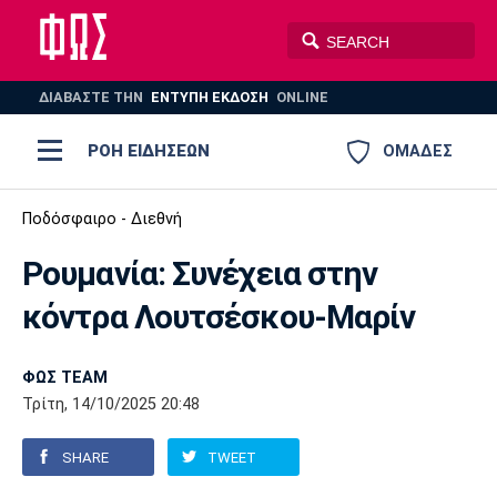
ΔΙΑΒΑΣΤΕ THN
ΕΝΤΥΠΗ ΕΚΔΟΣΗ
ONLINE
ΡΟΗ ΕΙΔΗΣΕΩΝ
ΟΜΑΔΕΣ
Ποδόσφαιρο
Ποδόσφαιρο - Διεθνή
ΠΟΔΟΣΦΑΙΡΟ
ΜΠΑΣΚΕΤ
Ρουμανία: Συνέχεια στην
Super League 1
Μπάσκετ
ΒΟΛΕΪ
ΠΟΛΟ
ΣΠΟΡ
κόντρα Λουτσέσκου-Μαρίν
Ολυμπιακός
ΑΕΚ
ΠΑΟΚ
Super League 2
Ελλάδα
Ολυμπιακοί Αγώνες
AUTO-MOTO
PLUS
ΦΩΣ TEAM
Γ Εθνική
Εθνική
Βόλεϊ
Τρίτη, 14/10/2025 20:48
Ελλάδα
EuroLeague
Πόλο
Παναθηναϊκός
Ατρόμητος
Πανιώνιος
SHARE
TWEET
Champions League
ΝΒΑ
Τένις