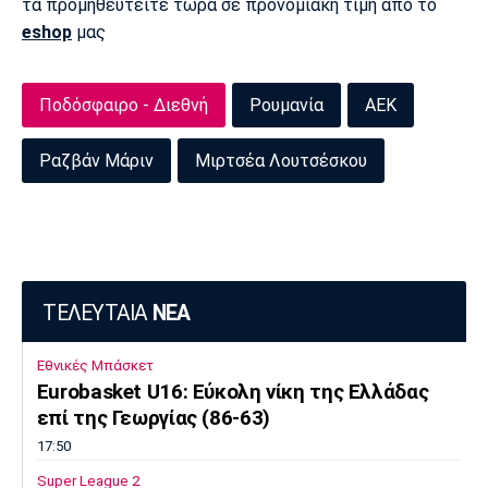
τα προμηθευτείτε τώρα σε προνομιακή τιμή από το
eshop
μας
Ποδόσφαιρο - Διεθνή
Ρουμανία
ΑΕΚ
Ραζβάν Μάριν
Μιρτσέα Λουτσέσκου
ΤΕΛΕΥΤΑΙΑ
ΝΕΑ
Εθνικές Μπάσκετ
Eurobasket U16: Εύκολη νίκη της Ελλάδας
επί της Γεωργίας (86-63)
17:50
Super League 2