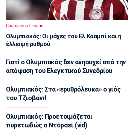
ΑΕΚ-Athens Kallithea: Tελευταία πρόβα πριν
τα επίσημα
09:00
Champions League
Σπορ
Ολυμπιακός: Οι μάχες του Ελ Κααμπί και η
Πινγκ Πονγκ: Ασημένια η Τζαρίδου στο Όπεν
έλλειψη ρυθμού
της Λετονίας
08:50
Γιατί ο Ολυμπιακός δεν ανησυχεί από την
Εθνικές Μπάσκετ
Ευρωμπάσκετ Κορασίδων: Οι δηλώσεις του
απόφαση του Ελεγκτικού Συνεδρίου
αγώνα Ιρλανδία-Ελλάδα
08:40
Ολυμπιακός: Στα «ερυθρόλευκα» ο γιός
Ποδόσφαιρο
του Τζιοβάνι!
Ο Τάσος Χατζηγιοβάνης κάλυψε το ποσό που
είχε ανάγκη ο μικρός Δημήτρης
Ολυμπιακός: Προετοιμάζεται
08:30
πυρετωδώς ο Ντόρσεϊ (vid)
Ποδόσφαιρο - Διεθνή
Παίρνει τον Ρόναλντ Αραούχο η Λίβερπουλ