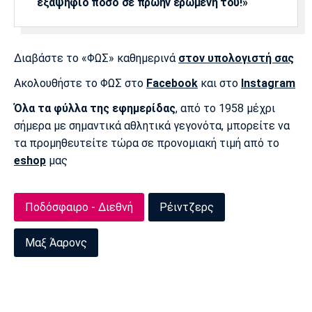
εξαψήφιο ποσό σε πρώην ερωμένη του!»
Λίβερπουλ
Μάντσεστερ
Γιουβέντους
Σίτι
Διαβάστε το «ΦΩΣ» καθημερινά
στον υπολογιστή σας
Ακολουθήστε το ΦΩΣ στο
Facebook
και στο
Instagram
Ίντερ
Μίλαν
Μπάγερν
Όλα τα φύλλα της εφημερίδας
, από το 1958 μέχρι
σήμερα με σημαντικά αθλητικά γεγονότα, μπορείτε να
τα προμηθευτείτε τώρα σε προνομιακή τιμή από το
eshop
μας
Μπορούσια
Παρί Σεν
Μαρσέιγ
Ντόρτμουντ
Ζερμέν
Ποδόσφαιρο - Διεθνή
Ρέιντζερς
Μαξ Άαρονς
Μονακό
Ερυθρός
Τότεναμ
Αστέρας