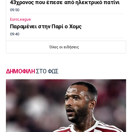
43χρονος που έπεσε από ηλεκτρικό πατίνι
09:50
EuroLeague
Παραμένει στην Παρί ο Χομς
09:40
Ποδόσφαιρο - Διεθνή
Όλες οι ειδήσεις
L’Equipe: «Στο κενό πρόταση 115 εκατ. ευρώ
της Λίβερπουλ για Μπαρκολά»
09:30
ΔΗΜΟΦΙΛΗ
ΣΤΟ ΦΩΣ
Ποδόσφαιρο - Διεθνή
Πήρε τον Γιρένκι με ποσό ρεκόρ η Κόβεντρι
09:20
Εθνικές Μπάσκετ
Ευρωμπάσκετ U16: Το πανόραμα της
διοργάνωσης
09:10
Super League 1