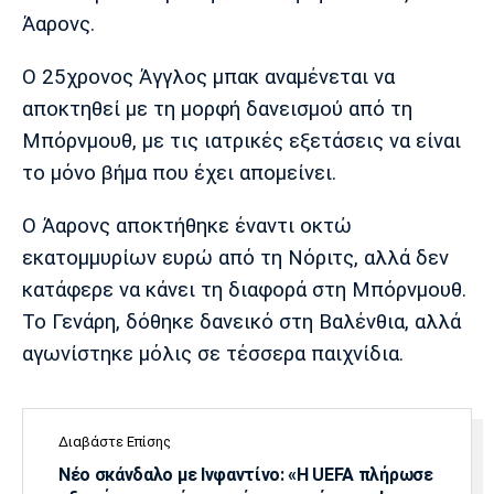
Μουσική
Στήλες
Άαρονς.
Πολιτισμός
Τραγούδια
Πρόγραμμα TV
Ο 25χρονος Άγγλος μπακ αναμένεται να
Ιωνικός
Κηφισιά
Πανσερραϊκός
αποκτηθεί με τη μορφή δανεισμού από τη
Cine Spot
Μπόρνμουθ, με τις ιατρικές εξετάσεις να είναι
Running
το μόνο βήμα που έχει απομείνει.
Media
Ο Άαρονς αποκτήθηκε έναντι οκτώ
Μπαρτσελόνα
Ρεάλ
Ατλέτικο
εκατομμυρίων ευρώ από τη Νόριτς, αλλά δεν
Μαδρίτης
Μαδρίτης
Παρασκήνιο
κατάφερε να κάνει τη διαφορά στη Μπόρνμουθ.
Το Γενάρη, δόθηκε δανεικό στη Βαλένθια, αλλά
αγωνίστηκε μόλις σε τέσσερα παιχνίδια.
Μάντσεστερ
Τσέλσι
Άρσεναλ
Γιουνάιτεντ
Διαβάστε Επίσης
Νέο σκάνδαλο με Ινφαντίνο: «Η UEFA πλήρωσε