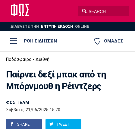
ΔΙΑΒΑΣΤΕ THN
ΕΝΤΥΠΗ ΕΚΔΟΣΗ
ONLINE
ΡΟΗ ΕΙΔΗΣΕΩΝ
ΟΜΑΔΕΣ
Ποδόσφαιρο
Ποδόσφαιρο - Διεθνή
ΠΟΔΟΣΦΑΙΡΟ
ΜΠΑΣΚΕΤ
Παίρνει δεξί μπακ από τη
Super League 1
Μπάσκετ
ΒΟΛΕΪ
ΠΟΛΟ
ΣΠΟΡ
Μπόρνμουθ η Ρέιντζερς
Ολυμπιακός
ΑΕΚ
ΠΑΟΚ
Super League 2
Ελλάδα
Ολυμπιακοί Αγώνες
AUTO-MOTO
PLUS
ΦΩΣ TEAM
Γ Εθνική
Εθνική
Βόλεϊ
Σάββατο, 21/06/2025 15:20
Ελλάδα
EuroLeague
Πόλο
Παναθηναϊκός
Ατρόμητος
Πανιώνιος
SHARE
TWEET
Champions League
ΝΒΑ
Τένις