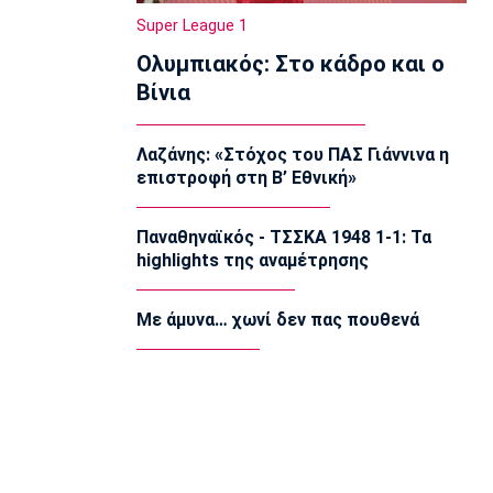
22:20
Super League 1
Super League 1
Ολυμπιακός: Στο κάδρο και ο
Ατρόμητος: Ήττα (2-1) από την ΑΕ
Λεμεσού στο τελευταίο φιλικό
Βίνια
22:05
Κολύμβηση
Λαζάνης: «Στόχος του ΠΑΣ Γιάννινα η
Κούβελος σε αδελφές Αλεξανδρή:
επιστροφή στη Β’ Εθνική»
«Μας κάνατε υπερήφανους και
ευτυχισμένους»
21:50
Παναθηναϊκός - ΤΣΣΚΑ 1948 1-1: Τα
highlights της αναμέτρησης
Super League 2
Ο Ζορζίνιο στον Πανσερραϊκό
21:35
Με άμυνα… χωνί δεν πας πουθενά
Ποδόσφαιρο - Εθνικές Ομάδες
Ουρουγουάη: Ο Φορλάν νέος
προπονητής της εθνικής
21:20
Ποδόσφαιρο - Διεθνή
PSV Αϊντχόφεν: Επίσημο του Κόστιτς