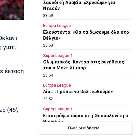
Σαουδική Αραβία: «Χρυσάφι» για
Ντεσάν
23:59
Europa League
Ελουστόντο: «Θα τα δώσουμε όλα στο
 Όκλαντ
Βέλγιο»
23:58
 γιατί
Super League 1
Ολυμπιακός: Κόντρα στις συνήθειες
του ο Μεντιλίμπαρ
σε έκταση
23:54
Europa League
Λίσι: «Πρέπει να βελτιωθούμε»
23:52
ερ (45’,
Super League 1
Επιστρέφει αύριο στη Θεσσαλονίκη ο
Ηρακλής
Όλες οι ειδήσεις
23:50
Μπάσκετ Ελλάδα