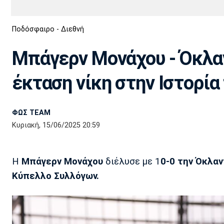
Διεθνή
EuroCup
Ποδόσφαιρο - Διεθνή
Euro
Basket League
Απόλλων
Άρης
ΟΦΗ
Παναχαϊκή
Εθνικές Ομάδες
Α2 Μπάσκετ
Σμύρνης
Μπάγερν Μονάχου - Όκλαν
Κύπελλο
FIBA World Cup 2023
Διαιτησία
έκταση νίκη στην Ιστορία
Ποδόσφαιρο Γυναικών
Ιωνικός
Κηφισιά
Πανσερραϊκός
ΦΩΣ TEAM
Κυριακή, 15/06/2025 20:59
Η
Μπάγερν
Μονάχου
διέλυσε με 1
0-0 την Όκλαν
Κύπελλο Συλλόγων.