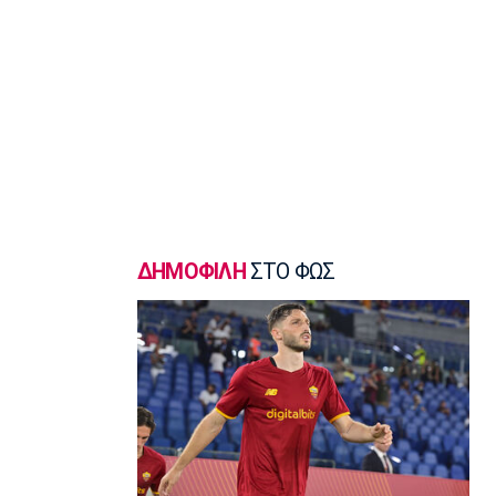
Γ Εθνική
«Πακέτο» στον Απόλλωνα Σμύρνης
23:05
Super League 1
Λεβαδειακός - Παναιτωλικός 1-0:
Φιλική νίκη οι Βοιωτοί επί των
«καναρινιών»
22:50
Europa League
ΠΑΟΚ-Άντερλεχτ 0-1: Πλήρωσε ακριβά
ένα λάθος (hls)
ΔΗΜΟΦΙΛΗ
ΣΤΟ ΦΩΣ
22:44
Ποδόσφαιρο - Διεθνή
Ρεάλ Μαδρίτης: Ανανέωσε τον
Βινίσιους ως το 2032!
22:35
Ποδόσφαιρο - Διεθνή
Επίσημα στη Ρεάλ Μαδρίτης ο
Ντιομαντέ