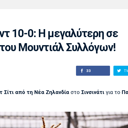
Χάντμπολ
Ηρακλής
Βόλος
Μπορούσια
Παρί Σεν
Ντόρτμουντ
Ζερμέν
τ 10-0: Η μεγαλύτερη σε
 του Μουντιάλ Συλλόγων!
Πόρτο
Μπενφίκα
33
T
τ Σίτι από τη Νέα Ζηλανδία
στο
Σινσινάτι
για το
Πα