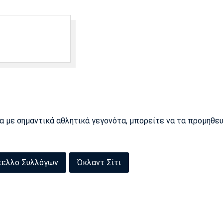
ρα με σημαντικά αθλητικά γεγονότα, μπορείτε να τα προμηθε
πελλο Συλλόγων
Όκλαντ Σίτι