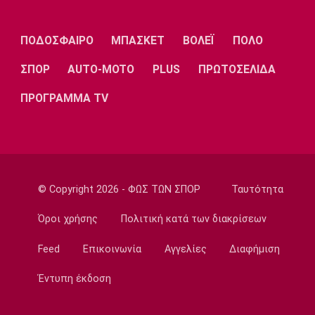
Europa League
Η «Οδύσσεια» της Ιμπέρια και τα διπλά
ΠΟΔΟΣΦΑΙΡΟ
ΜΠΑΣΚΕΤ
ΒΟΛΕΪ
ΠΟΛΟ
στάνταρ της ΟΥΕΦΑ
12:00
ΣΠΟΡ
AUTO-MOTO
PLUS
ΠΡΩΤΟΣΕΛΙΔΑ
Επικαιρότητα
ΠΡΟΓΡΑΜΜΑ TV
Χωρίς τις αισθήσεις της ανασύρθηκε
53χρονη από ακάλυπτο στη
Μιχαλακοπούλου
11:50
Εθνικές Μπάσκετ
© Copyright 2026 - ΦΩΣ ΤΩΝ ΣΠΟΡ
Ταυτότητα
Ευρωμπάσκετ Κορασίδων U16: Πρεμιέρα
απόψε για την Ελλάδα απέναντι στην
Όροι χρήσης
Πολιτική κατά των διακρίσεων
Ιρλανδία
11:40
Feed
Επικοινωνία
Αγγελίες
Διαφήμιση
NBA
Έντυπη έκδοση
«Μη εγγυημένο το συμβόλαιο του Λόνι
Γουόκερ στους Νάγκετς»