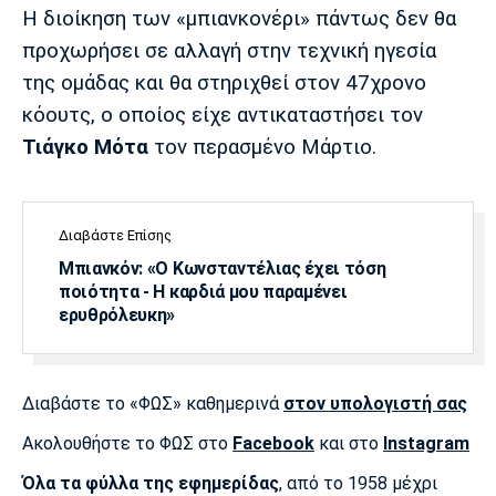
Λίβερπουλ
Μάντσεστερ
Γιουβέντους
Η διοίκηση των «μπιανκονέρι» πάντως δεν θα
Σίτι
προχωρήσει σε αλλαγή στην τεχνική ηγεσία
της ομάδας και θα στηριχθεί στον 47χρονο
κόουτς, ο οποίος είχε αντικαταστήσει τον
Ίντερ
Μίλαν
Μπάγερν
Τιάγκο Μότα
τον περασμένο Μάρτιο.
Διαβάστε Επίσης
Μπιανκόν: «Ο Κωνσταντέλιας έχει τόση
Μπορούσια
Παρί Σεν
Μαρσέιγ
Ντόρτμουντ
Ζερμέν
ποιότητα - Η καρδιά μου παραμένει
ερυθρόλευκη»
Μονακό
Ερυθρός
Τότεναμ
Διαβάστε το «ΦΩΣ» καθημερινά
στον υπολογιστή σας
Αστέρας
Ακολουθήστε το ΦΩΣ στο
Facebook
και στο
Instagram
Όλα τα φύλλα της εφημερίδας
, από το 1958 μέχρι