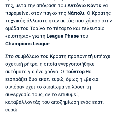
Μουσική
Στήλες
της, μετά την απόφαση του
Αντόνιο Κόντε
να
παραμείνει στον πάγκο της
Νάπολι
. Ο Κροάτης
Πολιτισμός
Τραγούδια
Πρόγραμμα TV
τεχνικός άλλωστε ήταν αυτός που χάρισε στην
Ιωνικός
Κηφισιά
Πανσερραϊκός
Cine Spot
ομάδα του Τορίνο το τέταρτο και τελευταίο
«εισιτήριο» για τη
League Phase
του
Running
Champions League
.
Media
Στο συμβόλαιο του Κροάτη προπονητή υπήρχε
Μπαρτσελόνα
Ρεάλ
Ατλέτικο
Μαδρίτης
Μαδρίτης
σχετική ρήτρα, η οποία ενεργοποιήθηκε
Παρασκήνιο
αυτόματα για ένα χρόνο. Ο
Τούντορ
θα
εισπράξει δυο εκατ. ευρώ, όμως η «βέκια
σινιόρα» έχει το δικαίωμα να λύσει τη
Μάντσεστερ
Τσέλσι
Άρσεναλ
Γιουνάιτεντ
συνεργασία τους, αν το επιθυμεί,
καταβάλλοντάς του αποζημίωση ενός εκατ.
ευρώ.