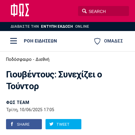
ΔΙΑΒΑΣΤΕ THN
ΕΝΤΥΠΗ ΕΚΔΟΣΗ
ONLINE
ΡΟΗ ΕΙΔΗΣΕΩΝ
ΟΜΑΔΕΣ
Ποδόσφαιρο
Ποδόσφαιρο - Διεθνή
ΠΟΔΟΣΦΑΙΡΟ
ΜΠΑΣΚΕΤ
Γιουβέντους: Συνεχίζει ο
Super League 1
Μπάσκετ
ΒΟΛΕΪ
ΠΟΛΟ
ΣΠΟΡ
Τούντορ
Ολυμπιακός
ΑΕΚ
ΠΑΟΚ
Super League 2
Ελλάδα
Ολυμπιακοί Αγώνες
AUTO-MOTO
PLUS
ΦΩΣ TEAM
Γ Εθνική
Εθνική
Βόλεϊ
Τρίτη, 10/06/2025 17:05
Ελλάδα
EuroLeague
Πόλο
Παναθηναϊκός
Ατρόμητος
Πανιώνιος
SHARE
TWEET
Champions League
ΝΒΑ
Τένις