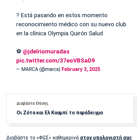
Λίβερπουλ
Μάντσεστερ
Γιουβέντους
Σίτι
? Está pasando en estos momento
reconocimiento médico con su nuevo club
en la clínica Olympia Quirón Salud
Ίντερ
Μίλαν
Μπάγερν
⚽
@jdelriomuradas
pic.twitter.com/37eoVBSaD9
— MARCA (@marca)
February 3, 2025
Μπορούσια
Παρί Σεν
Μαρσέιγ
Ντόρτμουντ
Ζερμέν
Διαβάστε Επίσης
Μονακό
Ερυθρός
Τότεναμ
Οι Ζότα και Ελ Κααμπί το παράδειγμα
Αστέρας
Διαβάστε το «ΦΩΣ» καθημερινά
στον υπολογιστή σας