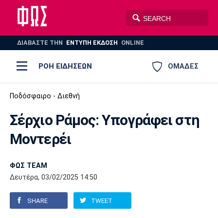
ΔΙΑΒΑΣΤΕ THN
ΕΝΤΥΠΗ ΕΚΔΟΣΗ
ONLINE
ΡΟΗ ΕΙΔΗΣΕΩΝ
ΟΜΑΔΕΣ
Ποδόσφαιρο
Ποδόσφαιρο - Διεθνή
ΠΟΔΟΣΦΑΙΡΟ
ΜΠΑΣΚΕΤ
Σέρχιο Ράμος: Υπογράφει στη
Super League 1
Μπάσκετ
ΒΟΛΕΪ
ΠΟΛΟ
ΣΠΟΡ
Μοντερέι
Ολυμπιακός
ΑΕΚ
ΠΑΟΚ
Super League 2
Ελλάδα
Ολυμπιακοί Αγώνες
AUTO-MOTO
PLUS
ΦΩΣ TEAM
Γ Εθνική
Εθνική
Βόλεϊ
Δευτέρα, 03/02/2025 14:50
Ελλάδα
EuroLeague
Πόλο
Παναθηναϊκός
Ατρόμητος
Πανιώνιος
SHARE
TWEET
Champions League
ΝΒΑ
Τένις