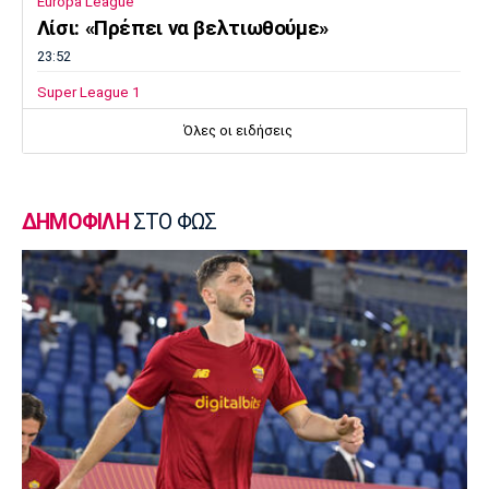
Europa League
Λίσι: «Πρέπει να βελτιωθούμε»
23:52
Super League 1
Επιστρέφει αύριο στη Θεσσαλονίκη ο
Όλες οι ειδήσεις
Ηρακλής
23:50
Μπάσκετ Ελλάδα
ΔΗΜΟΦΙΛΗ
ΣΤΟ ΦΩΣ
Επίσημα στον Άρη ο Άνταμ Μοκόκα
23:35
Europa League
Μπρούνο: «Δουλέψαμε καλά στην άμυνα»
23:32
Ποδόσφαιρο - Διεθνή
Κακή εβδομάδα για τη βαθμολογία της UEFA
23:23
Γ Εθνική