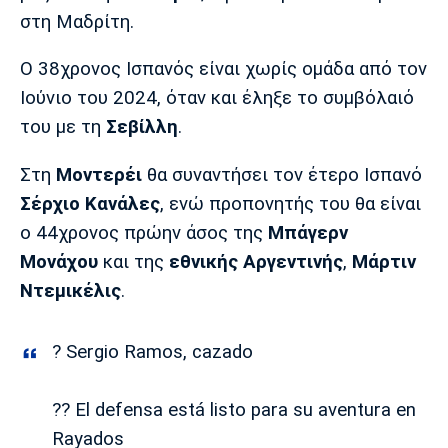
Μουσική
Στήλες
στη Μαδρίτη.
Πολιτισμός
Τραγούδια
Πρόγραμμα TV
Ο 38χρονος Ισπανός είναι χωρίς ομάδα από τον
Ιωνικός
Κηφισιά
Πανσερραϊκός
Ιούνιο του 2024, όταν και έληξε το συμβόλαιό
Cine Spot
του με τη
Σεβίλλη
.
Running
Στη
Μοντερέι
θα συναντήσει τον έτερο Ισπανό
Media
Σέρχιο Κανάλες
, ενώ προπονητής του θα είναι
Μπαρτσελόνα
Ρεάλ
Ατλέτικο
ο 44χρονος πρώην άσος της
Μπάγερν
Μαδρίτης
Μαδρίτης
Παρασκήνιο
Μονάχου
και της
εθνικής Αργεντινής
,
Μάρτιν
Ντεμικέλις
.
Μάντσεστερ
Τσέλσι
Άρσεναλ
? Sergio Ramos, cazado
Γιουνάιτεντ
?? El defensa está listo para su aventura en
Rayados