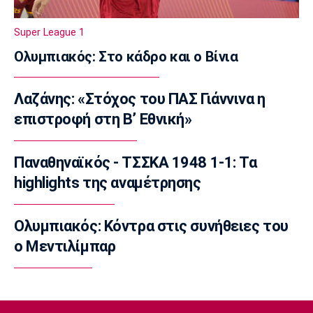
Αστέρας Βάρης: Νέες προσθήκες στο
ρόστερ
Super League 1
23:20
Ολυμπιακός: Στο κάδρο και ο Βίνια
Conference League
Conference League: Τρομερό διπλό η Τρόμσο
Λαζάνης: «Στόχος του ΠΑΣ Γιάννινα η
στο Κλουζ
επιστροφή στη Β’ Εθνική»
23:16
Γ Εθνική
«Πακέτο» στον Απόλλωνα Σμύρνης
Παναθηναϊκός - ΤΣΣΚΑ 1948 1-1: Τα
23:05
highlights της αναμέτρησης
Super League 1
Λεβαδειακός - Παναιτωλικός 1-0: Φιλική νίκη
Ολυμπιακός: Κόντρα στις συνήθειες του
οι Βοιωτοί επί των «καναρινιών»
ο Μεντιλίμπαρ
22:50
Europa League
ΠΑΟΚ-Άντερλεχτ 0-1: Πλήρωσε ακριβά ένα
λάθος (hls)