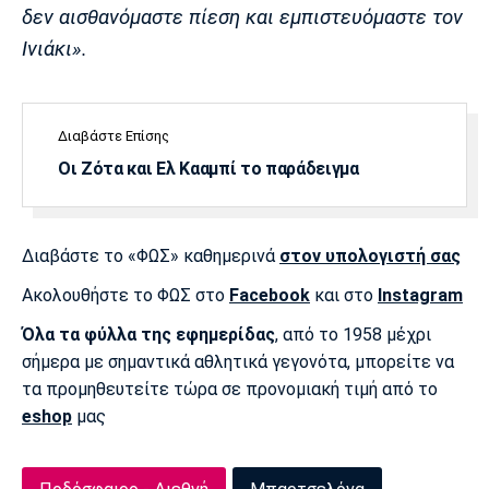
Λίβερπουλ
Μάντσεστερ
Γιουβέντους
δεν αισθανόμαστε πίεση και εμπιστευόμαστε τον
Σίτι
Ινιάκι».
Ίντερ
Μίλαν
Μπάγερν
Διαβάστε Επίσης
Οι Ζότα και Ελ Κααμπί το παράδειγμα
Διαβάστε το «ΦΩΣ» καθημερινά
στον υπολογιστή σας
Μπορούσια
Παρί Σεν
Μαρσέιγ
Ντόρτμουντ
Ζερμέν
Ακολουθήστε το ΦΩΣ στο
Facebook
και στο
Instagram
Όλα τα φύλλα της εφημερίδας
, από το 1958 μέχρι
σήμερα με σημαντικά αθλητικά γεγονότα, μπορείτε να
τα προμηθευτείτε τώρα σε προνομιακή τιμή από το
Μονακό
Ερυθρός
Τότεναμ
Αστέρας
eshop
μας