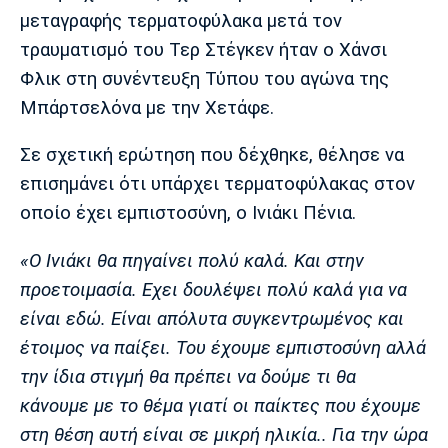
Μουσική
Στήλες
μεταγραφής τερματοφύλακα μετά τον
τραυματισμό του Τερ Στέγκεν ήταν ο Χάνσι
Πολιτισμός
Τραγούδια
Πρόγραμμα TV
Φλικ στη συνέντευξη Τύπου του αγώνα της
Ιωνικός
Κηφισιά
Πανσερραϊκός
Cine Spot
Μπάρτσελόνα με την Χετάφε.
Running
Σε σχετική ερώτηση που δέχθηκε, θέλησε να
επισημάνει ότι υπάρχει τερματοφύλακας στον
Media
οποίο έχει εμπιστοσύνη, ο Ινιάκι Πένια.
Μπαρτσελόνα
Ρεάλ
Ατλέτικο
Μαδρίτης
Μαδρίτης
Παρασκήνιο
«Ο Ινιάκι θα πηγαίνει πολύ καλά. Και στην
προετοιμασία. Εχει δουλέψει πολύ καλά για να
είναι εδώ. Είναι απόλυτα συγκεντρωμένος και
Μάντσεστερ
Τσέλσι
Άρσεναλ
έτοιμος να παίξει. Του έχουμε εμπιστοσύνη αλλά
Γιουνάιτεντ
την ίδια στιγμή θα πρέπει να δούμε τι θα
κάνουμε με το θέμα γιατί οι παίκτες που έχουμε
στη θέση αυτή είναι σε μικρή ηλικία.. Για την ώρα