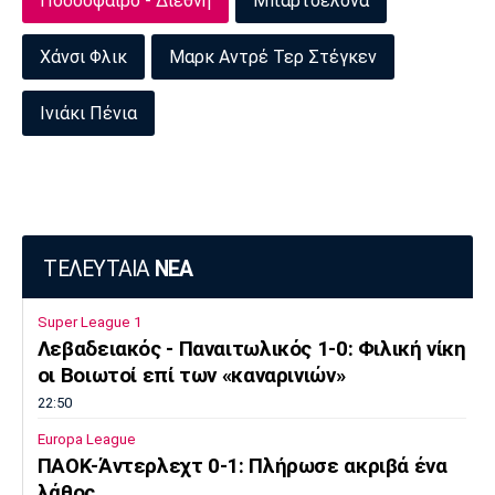
Ποδόσφαιρο - Διεθνή
Μπαρτσελόνα
Πόρτο
Μπενφίκα
Χάνσι Φλικ
Mαρκ Αντρέ Τερ Στέγκεν
Ινιάκι Πένια
ΤΕΛΕΥΤΑΙΑ
ΝΕΑ
Super League 1
Λεβαδειακός - Παναιτωλικός 1-0: Φιλική νίκη
οι Βοιωτοί επί των «καναρινιών»
22:50
Europa League
ΠΑΟΚ-Άντερλεχτ 0-1: Πλήρωσε ακριβά ένα
λάθος