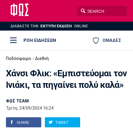
ΔΙΑΒΑΣΤΕ THN
ΕΝΤΥΠΗ ΕΚΔΟΣΗ
ONLINE
ΡΟΗ ΕΙΔΗΣΕΩΝ
ΟΜΑΔΕΣ
Ποδόσφαιρο
Ποδόσφαιρο - Διεθνή
ΠΟΔΟΣΦΑΙΡΟ
ΜΠΑΣΚΕΤ
Χάνσι Φλικ: «Εμπιστεύομαι τον
Super League 1
Μπάσκετ
ΒΟΛΕΪ
ΠΟΛΟ
ΣΠΟΡ
Ινιάκι, τα πηγαίνει πολύ καλά»
Ολυμπιακός
ΑΕΚ
ΠΑΟΚ
Super League 2
Ελλάδα
Ολυμπιακοί Αγώνες
AUTO-MOTO
PLUS
ΦΩΣ TEAM
Γ Εθνική
Εθνική
Βόλεϊ
Τρίτη, 24/09/2024 16:24
Ελλάδα
EuroLeague
Πόλο
Παναθηναϊκός
Ατρόμητος
Πανιώνιος
SHARE
TWEET
Champions League
ΝΒΑ
Τένις