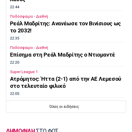
22:44
Ποδόσφαιρο - Διεθνή
Ρεάλ Μαδρίτης: Ανανέωσε τον Βινίσιους ως
το 2032!
22:35
Ποδόσφαιρο - Διεθνή
Επίσημα στη Ρεάλ Μαδρίτης ο Ντιομαντέ
22:20
Super League 1
Ατρόμητος: Ήττα (2-1) από την ΑΕ Λεμεσού
στο τελευταίο φιλικό
22:05
Κολύμβηση
Όλες οι ειδήσεις
Κούβελος σε αδελφές Αλεξανδρή: «Μας
κάνατε υπερήφανους και ευτυχισμένους»
21:50
ΔΗΜΟΦΙΛΗ
ΣΤΟ ΦΩΣ