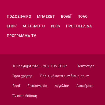
Εθνικές Μπάσκετ
Ισπανία - Ελλάδα 96-86: Ήττα στην πρεμιέρα
ΠΟΔΟΣΦΑΙΡΟ
ΜΠΑΣΚΕΤ
ΒΟΛΕΪ
ΠΟΛΟ
του Ευrobasket U16
18:04
ΣΠΟΡ
AUTO-MOTO
PLUS
ΠΡΩΤΟΣΕΛΙΔΑ
Ποδόσφαιρο - Διεθνή
ΠΡΟΓΡΑΜΜΑ TV
Η Νορβηγία καλεί τον Ινφαντίνο να
παραιτηθεί
18:00
Super League 1
Ολυμπιακός: Στα «ερυθρόλευκα» ο γιός του
Τζιοβάνι!
© Copyright 2026 - ΦΩΣ ΤΩΝ ΣΠΟΡ
Ταυτότητα
17:56
Όροι χρήσης
Πολιτική κατά των διακρίσεων
Super League 2
Στον Πανσερραϊκό ο Μπίτζιος
Feed
Επικοινωνία
Αγγελίες
Διαφήμιση
17:45
Έντυπη έκδοση
Super League 1