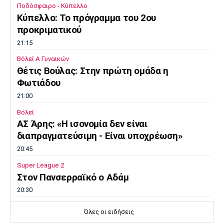
Ποδόσφαιρο - Κύπελλο
Κύπελλο: Το πρόγραμμα του 2ου
προκριματικού
21:15
Βόλεϊ Α Γυναικών
Θέτις Βούλας: Στην πρώτη ομάδα η
Φωτιάδου
21:00
Βόλεϊ
ΑΣ Άρης: «Η ισονομία δεν είναι
διαπραγματεύσιμη - Είναι υποχρέωση»
20:45
Super League 2
Στον Πανσερραϊκό ο Αδάμ
20:30
Μπάσκετ Ελλάδα
Όλες οι ειδήσεις
Σ.Ε.Φ.: Παρουσίαση της νέας του μορφής