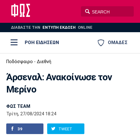
ΔΙΑΒΑΣΤΕ THN
ΕΝΤΥΠΗ ΕΚΔΟΣΗ
ONLINE
ΡΟΗ ΕΙΔΗΣΕΩΝ
ΟΜΑΔΕΣ
Ποδόσφαιρο
Ποδόσφαιρο - Διεθνή
ΠΟΔΟΣΦΑΙΡΟ
ΜΠΑΣΚΕΤ
Άρσεναλ: Ανακοίνωσε τον
Super League 1
Μπάσκετ
ΒΟΛΕΪ
ΠΟΛΟ
ΣΠΟΡ
Μερίνο
Ολυμπιακός
ΑΕΚ
ΠΑΟΚ
Super League 2
Ελλάδα
Ολυμπιακοί Αγώνες
AUTO-MOTO
PLUS
ΦΩΣ TEAM
Γ Εθνική
Εθνική
Βόλεϊ
Τρίτη, 27/08/2024 18:24
Ελλάδα
EuroLeague
Πόλο
Παναθηναϊκός
Ατρόμητος
Πανιώνιος
39
TWEET
Champions League
ΝΒΑ
Τένις