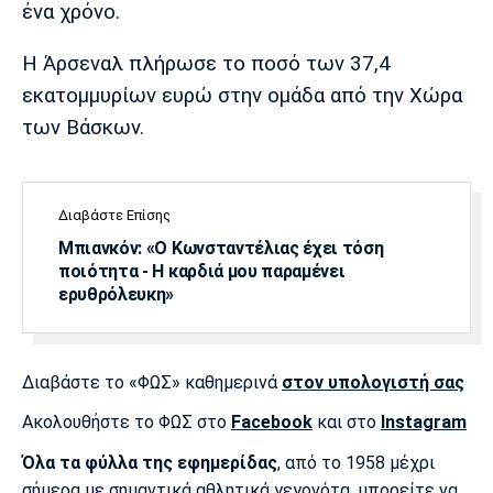
ένα χρόνο.
Λίβερπουλ
Μάντσεστερ
Γιουβέντους
Σίτι
Η Άρσεναλ πλήρωσε το ποσό των 37,4
εκατομμυρίων ευρώ στην ομάδα από την Χώρα
των Βάσκων.
Ίντερ
Μίλαν
Μπάγερν
Διαβάστε Επίσης
Μπιανκόν: «Ο Κωνσταντέλιας έχει τόση
Μπορούσια
Παρί Σεν
Μαρσέιγ
ποιότητα - Η καρδιά μου παραμένει
Ντόρτμουντ
Ζερμέν
ερυθρόλευκη»
Διαβάστε το «ΦΩΣ» καθημερινά
στον υπολογιστή σας
Μονακό
Ερυθρός
Τότεναμ
Αστέρας
Ακολουθήστε το ΦΩΣ στο
Facebook
και στο
Instagram
Όλα τα φύλλα της εφημερίδας
, από το 1958 μέχρι
σήμερα με σημαντικά αθλητικά γεγονότα, μπορείτε να