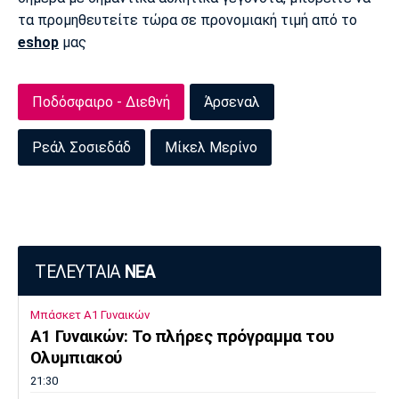
τα προμηθευτείτε τώρα σε προνομιακή τιμή από το
Πόρτο
Μπενφίκα
eshop
μας
Ποδόσφαιρο - Διεθνή
Άρσεναλ
Ρεάλ Σοσιεδάδ
Μίκελ Μερίνο
ΤΕΛΕΥΤΑΙΑ
ΝΕΑ
Μπάσκετ Α1 Γυναικών
A1 Γυναικών: To πλήρες πρόγραμμα του
Ολυμπιακού
21:30