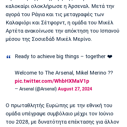
Μουσική
Στήλες
καλοκαίρι ολοκλήρωσε η Άρσεναλ. Μετά την
αγορά του Ράγια και τις μεταγραφές των
Πολιτισμός
Τραγούδια
Πρόγραμμα TV
Καλαφιόρι και Σέτφορντ, η ομάδα του Μικέλ
Ιωνικός
Κηφισιά
Πανσερραϊκός
Cine Spot
Αρτέτα ανακοίνωσε την απόκτηση του Ισπανού
μέσου της Σοσιεδάδ Μικέλ Μερίνο.
Running
Ready to achieve big things – together ❤️
Media
Μπαρτσελόνα
Ρεάλ
Ατλέτικο
Μαδρίτης
Μαδρίτης
Παρασκήνιο
Welcome to The Arsenal, Mikel Merino ??
pic.twitter.com/WhbHXMaV1p
— Arsenal (@Arsenal)
August 27, 2024
Μάντσεστερ
Τσέλσι
Άρσεναλ
Γιουνάιτεντ
Ο πρωταθλητής Ευρώπης με την εθνική του
ομάδα υπέγραψε συμβόλαιο μέχρι τον Ιούνιο
του 2028, με δυνατότητα επέκτασης για άλλον