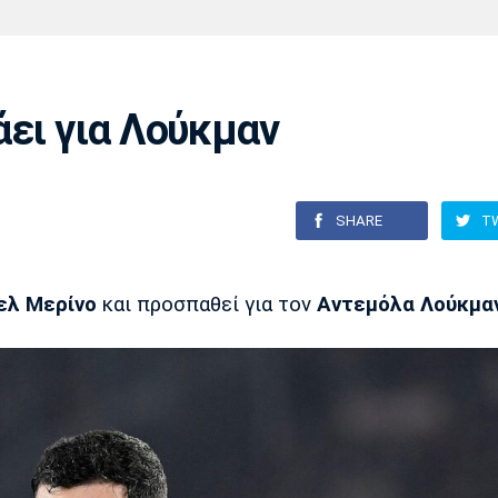
Χάντμπολ
Ηρακλής
Βόλος
Μπορούσια
Παρί Σεν
Ντόρτμουντ
Ζερμέν
άει για Λούκμαν
Πόρτο
Μπενφίκα
SHARE
T
ελ Μερίνο
και προσπαθεί για τον
Αντεμόλα Λούκμα