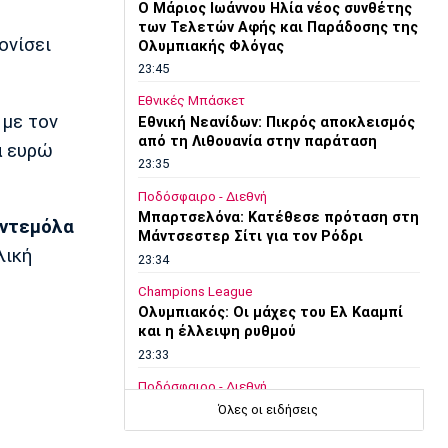
O Μάριος Ιωάννου Ηλία νέος συνθέτης
των Τελετών Αφής και Παράδοσης της
ονίσει
Ολυμπιακής Φλόγας
23:45
Εθνικές Μπάσκετ
με τον
Εθνική Νεανίδων: Πικρός αποκλεισμός
από τη Λιθουανία στην παράταση
α ευρώ
23:35
Ποδόσφαιρο - Διεθνή
Μπαρτσελόνα: Κατέθεσε πρόταση στη
ντεμόλα
Μάντσεστερ Σίτι για τον Ρόδρι
λική
23:34
Champions League
Ολυμπιακός: Οι μάχες του Ελ Κααμπί
και η έλλειψη ρυθμού
23:33
Ποδόσφαιρο - Διεθνή
Συνεχίζει στο MLS ο Σέρχι Ρομπέρτο
Όλες οι ειδήσεις
23:22