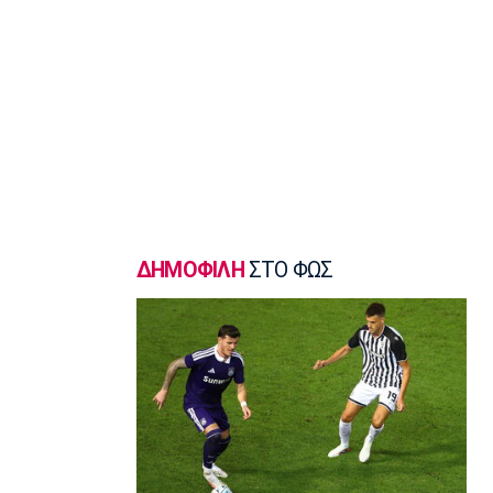
σφυροβολίας η Τσερνόβα
22:49
Super League 1
Αστέρας Τρίπολης: Εύκολη νίκη με 2-0
επί του Πύργου
22:47
Βόλεϊ
Δεύτερη σερί ήττά για την Εθνική
Γυναικών από την Σουηδία
22:45
ΔΗΜΟΦΙΛΗ
ΣΤΟ ΦΩΣ
Ποδόσφαιρο - Διεθνή
Κύπρος: Ποδοσφαιριστές μπορούν να
γίνουν και διαιτητές
22:30
Εθνικές Μπάσκετ
Ρήγα: «Τα κορίτσια δείχνουν έτοιμα να
πετύχουν κάτι όμορφο»
22:15
Ποδόσφαιρο - Ελλάδα