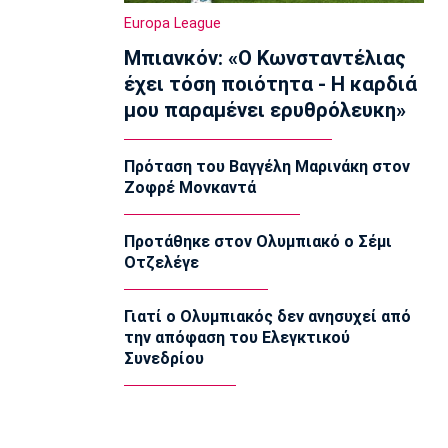
Ολυμπιακός Β': Νικηφόρο το πρώτο
Europa League
φιλικό
Μπιανκόν: «Ο Κωνσταντέλιας
22:03
έχει τόση ποιότητα - Η καρδιά
EuroLeague
μου παραμένει ερυθρόλευκη»
EuroLeague: Ξεχώρισε την καλύτερη
προσθήκη κάθε ομάδας
22:02
Πρόταση του Βαγγέλη Μαρινάκη στον
Ζοφρέ Μονκαντά
Super League 1
ΠΑΟΚ: Χειρουργήθηκε ο Μεϊτέ
22:00
Προτάθηκε στον Ολυμπιακό ο Σέμι
Οτζελέγε
Εθνικές Μπάσκετ
Εθνική Κορασίδων: Συνέτριψε με 78-36
την Ιρλανδία
Γιατί ο Ολυμπιακός δεν ανησυχεί από
21:45
την απόφαση του Ελεγκτικού
Συνεδρίου
Μπάσκετ Α1 Γυναικών
A1 Γυναικών: To πλήρες πρόγραμμα
του Ολυμπιακού
21:30