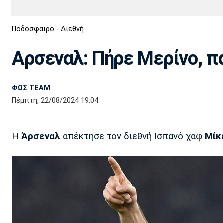
Διεθνή
EuroCup
Ποδόσφαιρο - Διεθνή
Euro
Basket League
Απόλλων
Άρης
ΟΦΗ
Παναχαϊκή
Εθνικές Ομάδες
Α2 Μπάσκετ
Σμύρνης
Αρσεναλ: Πήρε Μερίνο, π
Κύπελλο
FIBA World Cup 2023
Διαιτησία
ΦΩΣ TEAM
Ποδόσφαιρο Γυναικών
Ιωνικός
Κηφισιά
Πανσερραϊκός
Πέμπτη, 22/08/2024 19:04
Η
Άρσεναλ
απέκτησε τον διεθνή Ισπανό χαφ
Μίκ