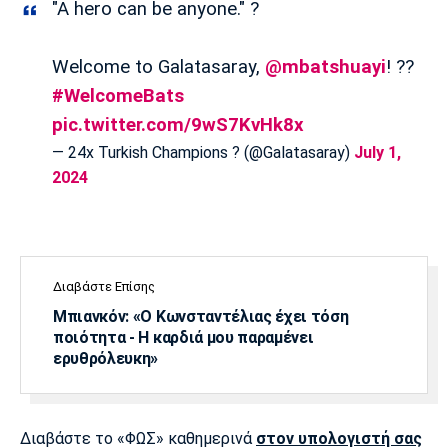
"A hero can be anyone." ?
Λίβερπουλ
Μάντσεστερ
Γιουβέντους
Σίτι
Welcome to Galatasaray,
@mbatshuayi
! ??
#WelcomeBats
pic.twitter.com/9wS7KvHk8x
Ίντερ
Μίλαν
Μπάγερν
— 24x Turkish Champions ? (@Galatasaray)
July 1,
2024
Μπορούσια
Παρί Σεν
Μαρσέιγ
Ντόρτμουντ
Ζερμέν
Διαβάστε Επίσης
Μπιανκόν: «Ο Κωνσταντέλιας έχει τόση
ποιότητα - Η καρδιά μου παραμένει
ερυθρόλευκη»
Μονακό
Ερυθρός
Τότεναμ
Αστέρας
Διαβάστε το «ΦΩΣ» καθημερινά
στον υπολογιστή σας