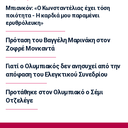
22:58
Μπιανκόν: «Ο Κωνσταντέλιας έχει τόση
ποιότητα - Η καρδιά μου παραμένει
EuroLeague
ερυθρόλευκη»
Ενδιαφέρον της Μάλαγα για Μπόλομποϊ
22:52
Πρόταση του Βαγγέλη Μαρινάκη στον
Στίβος
Παγκόσμιο Κ20: Πανελλήνιο ρεκόρ η
Ζοφρέ Μονκαντά
Μπακογιάννη, στον τελικό της σφυροβολίας
η Τσερνόβα
Γιατί ο Ολυμπιακός δεν ανησυχεί από την
22:49
απόφαση του Ελεγκτικού Συνεδρίου
Super League 1
Αστέρας Τρίπολης: Εύκολη νίκη με 2-0 επί
του Πύργου
Προτάθηκε στον Ολυμπιακό ο Σέμι
22:47
Οτζελέγε
Βόλεϊ
Δεύτερη σερί ήττά για την Εθνική Γυναικών
από την Σουηδία
22:45