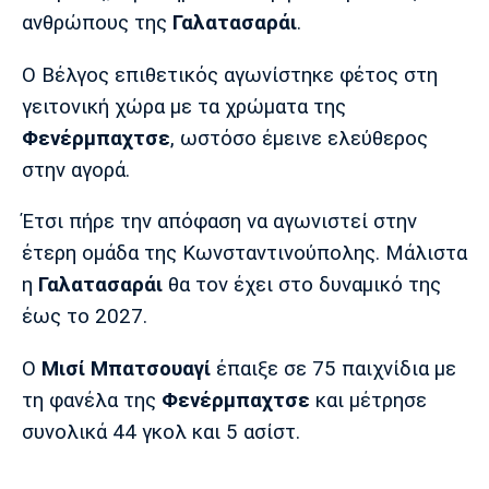
Μουσική
Στήλες
ανθρώπους της
Γαλατασαράι
.
Πολιτισμός
Τραγούδια
Πρόγραμμα TV
Ο Βέλγος επιθετικός αγωνίστηκε φέτος στη
Ιωνικός
Κηφισιά
Πανσερραϊκός
γειτονική χώρα με τα χρώματα της
Cine Spot
Φενέρμπαχτσε
, ωστόσο έμεινε ελεύθερος
Running
στην αγορά.
Media
Έτσι πήρε την απόφαση να αγωνιστεί στην
Μπαρτσελόνα
Ρεάλ
Ατλέτικο
έτερη ομάδα της Κωνσταντινούπολης. Μάλιστα
Μαδρίτης
Μαδρίτης
Παρασκήνιο
η
Γαλατασαράι
θα τον έχει στο δυναμικό της
έως το 2027.
Ο
Μισί
Μπατσουαγί
έπαιξε σε 75 παιχνίδια με
Μάντσεστερ
Τσέλσι
Άρσεναλ
Γιουνάιτεντ
τη φανέλα της
Φενέρμπαχτσε
και μέτρησε
συνολικά 44 γκολ και 5 ασίστ.