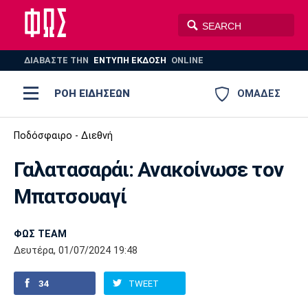
ΔΙΑΒΑΣΤΕ THN
ΕΝΤΥΠΗ ΕΚΔΟΣΗ
ONLINE
ΡΟΗ ΕΙΔΗΣΕΩΝ
ΟΜΑΔΕΣ
Ποδόσφαιρο
Ποδόσφαιρο - Διεθνή
ΠΟΔΟΣΦΑΙΡΟ
ΜΠΑΣΚΕΤ
Γαλατασαράι: Ανακοίνωσε τον
Super League 1
Μπάσκετ
ΒΟΛΕΪ
ΠΟΛΟ
ΣΠΟΡ
Μπατσουαγί
Ολυμπιακός
ΑΕΚ
ΠΑΟΚ
Super League 2
Ελλάδα
Ολυμπιακοί Αγώνες
AUTO-MOTO
PLUS
ΦΩΣ TEAM
Γ Εθνική
Εθνική
Βόλεϊ
Δευτέρα, 01/07/2024 19:48
Ελλάδα
EuroLeague
Πόλο
Παναθηναϊκός
Ατρόμητος
Πανιώνιος
34
TWEET
Champions League
ΝΒΑ
Τένις