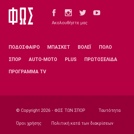
Ποδόσφαιρο - Διεθνή
Κύπρος: Ποδοσφαιριστές μπορούν να γίνουν
Ακολουθήστε μας
και διαιτητές
22:30
Εθνικές Μπάσκετ
ΠΟΔΟΣΦΑΙΡΟ
ΜΠΑΣΚΕΤ
ΒΟΛΕΪ
ΠΟΛΟ
Ρήγα: «Τα κορίτσια δείχνουν έτοιμα να
πετύχουν κάτι όμορφο»
ΣΠΟΡ
AUTO-MOTO
PLUS
ΠΡΩΤΟΣΕΛΙΔΑ
22:15
ΠΡΟΓΡΑΜΜΑ TV
Ποδόσφαιρο - Ελλάδα
Ολυμπιακός Β': Νικηφόρο το πρώτο φιλικό
22:03
EuroLeague
EuroLeague: Ξεχώρισε την καλύτερη
© Copyright 2026 - ΦΩΣ ΤΩΝ ΣΠΟΡ
Ταυτότητα
προσθήκη κάθε ομάδας
22:02
Όροι χρήσης
Πολιτική κατά των διακρίσεων
Super League 1