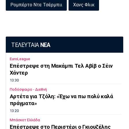
Ρομπέρτο Ντε Τσέρμπιι
Χανς Φλικ
Πόρτο
Μπενφίκα
ΤΕΛΕΥΤΑΙΑ
ΝΕΑ
EuroLeague
Επέστρεψε στη Μακάμπι Τελ Αβίβ ο Σέιν
Χάντερ
13:30
Ποδόσφαιρο - Διεθνή
Αρτέτα για Τζόλη: «Έχω να πω πολύ καλά
πράγματα»
13:20
Μπάσκετ Ελλάδα
Επέστρεψε στο Περιστέρι ο Γκιουζέλης