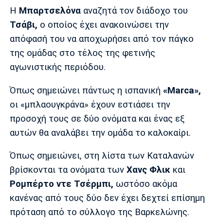
Μουσική
Στήλες
Η
Μπαρτσελόνα
αναζητά τον διάδοχο του
Τσάβι,
ο οποίος έχει ανακοινώσει την
Πολιτισμός
Τραγούδια
Πρόγραμμα TV
απόφασή του να αποχωρήσει από τον πάγκο
Ιωνικός
Κηφισιά
Πανσερραϊκός
Cine Spot
της ομάδας στο τέλος της φετινής
αγωνιστικής περιόδου.
Running
Όπως σημειώνει πάντως η ισπανική
«Marca»,
Media
οι «μπλαουγκράνα» έχουν εστιάσει την
Μπαρτσελόνα
Ρεάλ
Ατλέτικο
Μαδρίτης
Μαδρίτης
προσοχή τους σε δύο ονόματα και ένας εξ
Παρασκήνιο
αυτών θα αναλάβει την ομάδα το καλοκαίρι.
Όπως σημειώνει, στη λίστα των Καταλανών
Μάντσεστερ
Τσέλσι
Άρσεναλ
βρίσκονται τα ονόματα των
Χανς Φλικ
και
Γιουνάιτεντ
Ρομπέρτο ντε Τσέρμπι,
ωστόσο ακόμα
κανένας από τους δύο δεν έχει δεχτεί επίσημη
πρόταση από το σύλλογο της Βαρκελώνης.