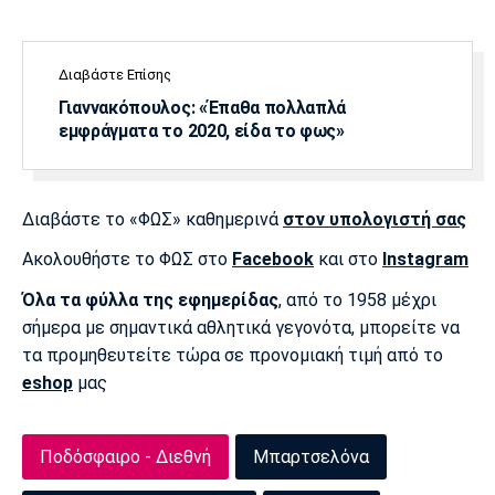
Λίβερπουλ
Μάντσεστερ
Γιουβέντους
Σίτι
Διαβάστε Επίσης
Γιαννακόπουλος: «Έπαθα πολλαπλά
εμφράγματα το 2020, είδα το φως»
Ίντερ
Μίλαν
Μπάγερν
Διαβάστε το «ΦΩΣ» καθημερινά
στον υπολογιστή σας
Ακολουθήστε το ΦΩΣ στο
Facebook
και στο
Instagram
Μπορούσια
Παρί Σεν
Μαρσέιγ
Ντόρτμουντ
Ζερμέν
Όλα τα φύλλα της εφημερίδας
, από το 1958 μέχρι
σήμερα με σημαντικά αθλητικά γεγονότα, μπορείτε να
τα προμηθευτείτε τώρα σε προνομιακή τιμή από το
eshop
μας
Μονακό
Ερυθρός
Τότεναμ
Αστέρας
Ποδόσφαιρο - Διεθνή
Μπαρτσελόνα