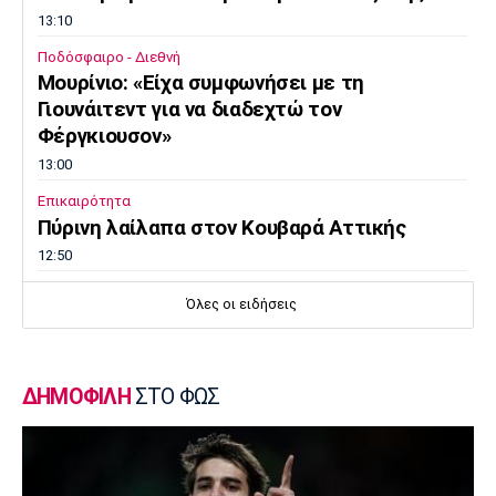
13:10
Ποδόσφαιρο - Διεθνή
Μουρίνιο: «Είχα συμφωνήσει με τη
Γιουνάιτεντ για να διαδεχτώ τον
Φέργκιουσον»
13:00
Επικαιρότητα
Πύρινη λαίλαπα στον Κουβαρά Αττικής
12:50
Europa League
Όλες οι ειδήσεις
Βίτορ Μπρούνο: «Μεγάλη πρόκληση για εμάς
η ρεβάνς με τον ΠΑΟΚ»
12:40
ΔΗΜΟΦΙΛΗ
ΣΤΟ ΦΩΣ
Μπάσκετ Ελλάδα
Στην Καρδίτσα ο Τζόρνταν ΜακΡέι
12:30