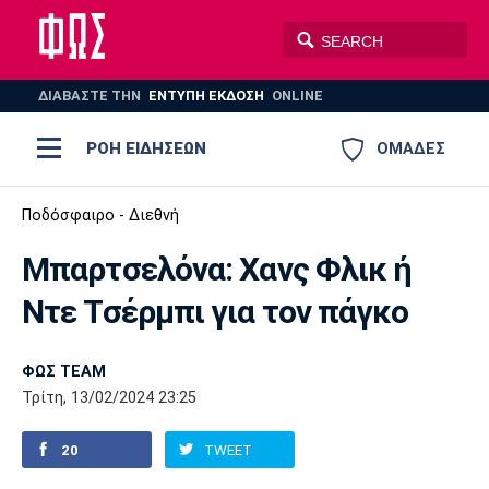
ΔΙΑΒΑΣΤΕ THN
ΕΝΤΥΠΗ ΕΚΔΟΣΗ
ONLINE
ΡΟΗ ΕΙΔΗΣΕΩΝ
ΟΜΑΔΕΣ
Ποδόσφαιρο
Ποδόσφαιρο - Διεθνή
ΠΟΔΟΣΦΑΙΡΟ
ΜΠΑΣΚΕΤ
Μπαρτσελόνα: Χανς Φλικ ή
Super League 1
Μπάσκετ
ΒΟΛΕΪ
ΠΟΛΟ
ΣΠΟΡ
Ντε Τσέρμπι για τον πάγκο
Ολυμπιακός
ΑΕΚ
ΠΑΟΚ
Super League 2
Ελλάδα
Ολυμπιακοί Αγώνες
AUTO-MOTO
PLUS
ΦΩΣ TEAM
Γ Εθνική
Εθνική
Βόλεϊ
Τρίτη, 13/02/2024 23:25
Ελλάδα
EuroLeague
Πόλο
Παναθηναϊκός
Ατρόμητος
Πανιώνιος
20
TWEET
Champions League
ΝΒΑ
Τένις