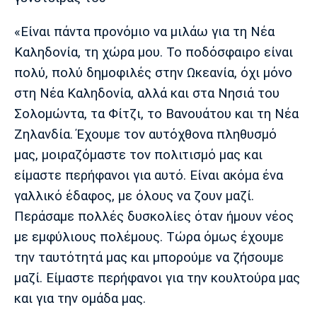
Λίβερπουλ
Μάντσεστερ
Γιουβέντους
Σίτι
«Είναι πάντα προνόμιο να μιλάω για τη Νέα
Καληδονία, τη χώρα μου. Το ποδόσφαιρο είναι
πολύ, πολύ δημοφιλές στην Ωκεανία, όχι μόνο
Ίντερ
Μίλαν
Μπάγερν
στη Νέα Καληδονία, αλλά και στα Νησιά του
Σολομώντα, τα Φίτζι, το Βανουάτου και τη Νέα
Ζηλανδία. Έχουμε τον αυτόχθονα πληθυσμό
μας, μοιραζόμαστε τον πολιτισμό μας και
Μπορούσια
Παρί Σεν
Μαρσέιγ
είμαστε περήφανοι για αυτό. Είναι ακόμα ένα
Ντόρτμουντ
Ζερμέν
γαλλικό έδαφος, με όλους να ζουν μαζί.
Περάσαμε πολλές δυσκολίες όταν ήμουν νέος
με εμφύλιους πολέμους. Τώρα όμως έχουμε
Μονακό
Ερυθρός
Τότεναμ
την ταυτότητά μας και μπορούμε να ζήσουμε
Αστέρας
μαζί. Είμαστε περήφανοι για την κουλτούρα μας
και για την ομάδα μας.