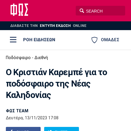
ΔΙΑΒΑΣΤΕ THN
ΕΝΤΥΠΗ ΕΚΔΟΣΗ
ONLINE
ΡΟΗ ΕΙΔΗΣΕΩΝ
ΟΜΑΔΕΣ
Ποδόσφαιρο
Ποδόσφαιρο - Διεθνή
ΠΟΔΟΣΦΑΙΡΟ
ΜΠΑΣΚΕΤ
Ο Κριστιάν Καρεμπέ για το
Super League 1
Μπάσκετ
ΒΟΛΕΪ
ΠΟΛΟ
ΣΠΟΡ
ποδόσφαιρο της Νέας
Ολυμπιακός
ΑΕΚ
ΠΑΟΚ
Super League 2
Ελλάδα
Ολυμπιακοί Αγώνες
Καληδονίας
AUTO-MOTO
PLUS
Γ Εθνική
Εθνική
Βόλεϊ
ΦΩΣ TEAM
Ελλάδα
EuroLeague
Πόλο
Παναθηναϊκός
Ατρόμητος
Πανιώνιος
Δευτέρα, 13/11/2023 17:08
Champions League
ΝΒΑ
Τένις