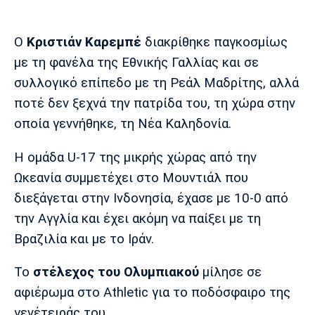
Μουσική
Στήλες
Πολιτισμός
Τραγούδια
Πρόγραμμα TV
Ο
Κριστιάν Καρεμπέ
διακρίθηκε παγκοσμίως
Ιωνικός
Κηφισιά
Πανσερραϊκός
με τη φανέλα της Εθνικής Γαλλίας και σε
Cine Spot
συλλογικό επίπεδο με τη Ρεάλ Μαδρίτης, αλλά
ποτέ δεν ξεχνά την πατρίδα του, τη χώρα στην
Running
οποία γεννήθηκε, τη Νέα Καληδονία.
Media
Η ομάδα U-17 της μικρής χώρας από την
Μπαρτσελόνα
Ρεάλ
Ατλέτικο
Μαδρίτης
Μαδρίτης
Παρασκήνιο
Ωκεανία συμμετέχει στο Μουντιάλ που
διεξάγεται στην Ινδονησία, έχασε με 10-0 από
την Αγγλία και έχει ακόμη να παίξει με τη
Βραζιλία και με το Ιράν.
Μάντσεστερ
Τσέλσι
Άρσεναλ
Γιουνάιτεντ
Το
στέλεχος του Ολυμπιακού
μίλησε σε
αφιέρωμα στο Athletic για το ποδόσφαιρο της
γενέτειράς του