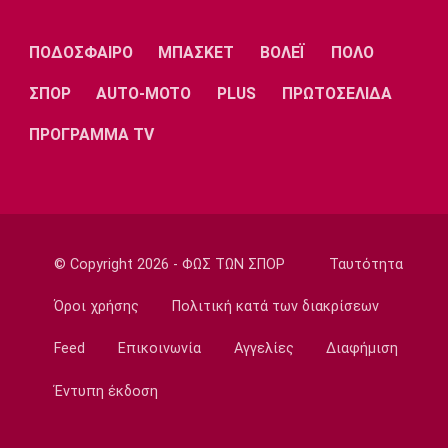
Πέμπτης (6/8) με ΠΑΟΚ - Άντερλεχτ
09:20
ΠΟΔΟΣΦΑΙΡΟ
ΜΠΑΣΚΕΤ
ΒΟΛΕΪ
ΠΟΛΟ
Europa League
ΣΠΟΡ
AUTO-MOTO
PLUS
ΠΡΩΤΟΣΕΛΙΔΑ
ΠΑΟΚ: Υποδέχεται την Άντερλεχτ
09:05
ΠΡΟΓΡΑΜΜΑ TV
Κολύμβηση
Ευρωπαϊκό Πρωτάθλημα Νέων Γυναικών:
Ήττα της Ελλάδας από την Ολλανδία
08:50
© Copyright 2026 - ΦΩΣ ΤΩΝ ΣΠΟΡ
Ταυτότητα
Χάντμπολ
Παπάζογλου: «Βρισκόμαστε σε πολύ καλό
Όροι χρήσης
Πολιτική κατά των διακρίσεων
επίπεδο»
08:35
Feed
Επικοινωνία
Αγγελίες
Διαφήμιση
Conference League
Έντυπη έκδοση
Παναθηναϊκός - ΤΣΣΚΑ 1948 1-1: Τα
highlights της αναμέτρησης
08:20