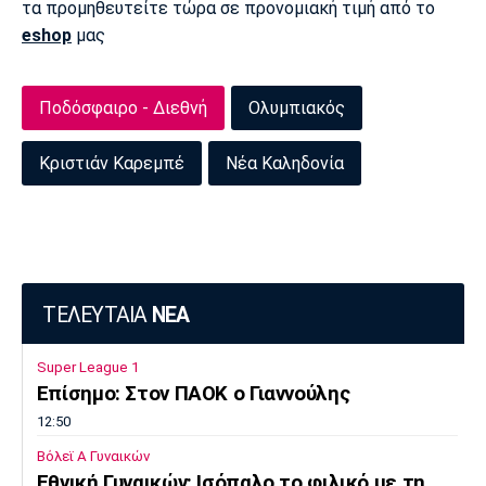
τα προμηθευτείτε τώρα σε προνομιακή τιμή από το
eshop
μας
Ποδόσφαιρο - Διεθνή
Ολυμπιακός
Κριστιάν Καρεμπέ
Νέα Καληδονία
ΤΕΛΕΥΤΑΙΑ
ΝΕΑ
Super League 1
Επίσημο: Στον ΠΑΟΚ ο Γιαννούλης
12:50
Βόλεϊ Α Γυναικών
Εθνική Γυναικών: Ισόπαλο το φιλικό με τη