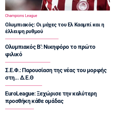
Μπάσκετ Ελλάδα
Κορογώνας: «Φιλοδοξία της Kalamata Basket
Champions League
να πρωταγωνιστήσει»
16:15
Ολυμπιακός: Οι μάχες του Ελ Κααμπί και η
έλλειψη ρυθμού
Ποδόσφαιρο - Διεθνή
Απεβίωσε ο πατέρας του Μέσι
16:00
Ολυμπιακός Β': Νικηφόρο το πρώτο
Ποδόσφαιρο - Διεθνή
φιλικό
Χαλ: Βασικός ο Τζολάκης
15:45
Σ.Ε.Φ.: Παρουσίαση της νέας του μορφής
Ποδόσφαιρο - Διεθνή
στη... Δ.Ε.Θ
Κι επίσημα στην Άρσεναλ ο Μπρούνο
Γκιμαράες
EuroLeague: Ξεχώρισε την καλύτερη
15:30
προσθήκη κάθε ομάδας
Super League 2
Παίκτης της ΑΕΛ ο Ρισβάνης
15:15