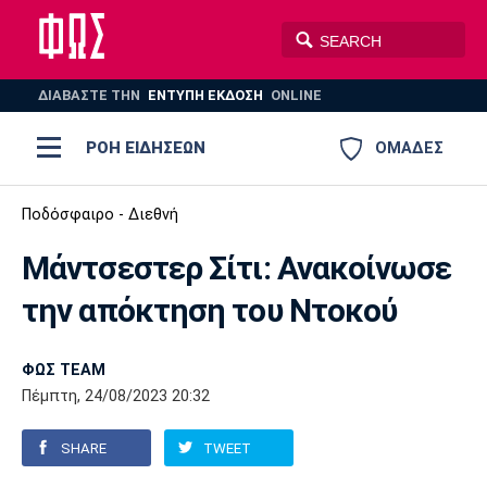
ΔΙΑΒΑΣΤΕ THN
ΕΝΤΥΠΗ ΕΚΔΟΣΗ
ONLINE
ΡΟΗ ΕΙΔΗΣΕΩΝ
ΟΜΑΔΕΣ
Ποδόσφαιρο
Ποδόσφαιρο - Διεθνή
ΠΟΔΟΣΦΑΙΡΟ
ΜΠΑΣΚΕΤ
Μάντσεστερ Σίτι: Ανακοίνωσε
Super League 1
Μπάσκετ
ΒΟΛΕΪ
ΠΟΛΟ
ΣΠΟΡ
την απόκτηση του Ντοκού
Ολυμπιακός
ΑΕΚ
ΠΑΟΚ
Super League 2
Ελλάδα
Ολυμπιακοί Αγώνες
AUTO-MOTO
PLUS
ΦΩΣ TEAM
Γ Εθνική
Εθνική
Βόλεϊ
Πέμπτη, 24/08/2023 20:32
Ελλάδα
EuroLeague
Πόλο
Παναθηναϊκός
Ατρόμητος
Πανιώνιος
SHARE
TWEET
Champions League
ΝΒΑ
Τένις