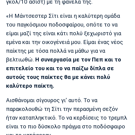
γκολ/10 ασίστ) με τη φανέλα της.
Λίβερπουλ
Μάντσεστερ
Γιουβέντους
Σίτι
«Η Μάντσεστερ Σίτι είναι η καλύτερη ομάδα
του παγκόσμιου ποδοσφαίρου, οπότε το να
είμαι μαζί της είναι κάτι πολύ ξεχωριστό για
Ίντερ
Μίλαν
Μπάγερν
εμένα και την οικογένειά μου. Είμαι ένας νέος
παίκτης με τόσα πολλά να μάθω για να
βελτιωθώ.
Η συνεργασία με τον Πεπ και το
επιτελείο του και το να παίζω δίπλα σε
Μπορούσια
Παρί Σεν
Μαρσέιγ
αυτούς τους παίκτες θα με κάνει πολύ
Ντόρτμουντ
Ζερμέν
καλύτερο παίκτη.
Αισθάνομαι σίγουρος γι' αυτό. Το να
Μονακό
Ερυθρός
Τότεναμ
παρακολουθώ τη Σίτι την περασμένη σεζόν
Αστέρας
ήταν καταπληκτικό. Το να κερδίσεις το τρεμπλ
είναι το πιο δύσκολο πράγμα στο ποδόσφαιρο