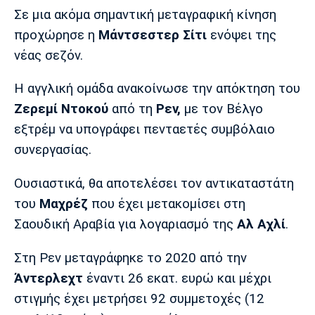
Μουσική
Στήλες
Σε μια ακόμα σημαντική μεταγραφική κίνηση
προχώρησε η
Μάντσεστερ Σίτι
ενόψει της
Πολιτισμός
Τραγούδια
Πρόγραμμα TV
νέας σεζόν.
Ιωνικός
Κηφισιά
Πανσερραϊκός
Cine Spot
H αγγλική ομάδα ανακοίνωσε την απόκτηση του
Running
Ζερεμί Ντοκού
από τη
Ρεν,
με τον Βέλγο
εξτρέμ να υπογράφει πενταετές συμβόλαιο
Media
συνεργασίας.
Μπαρτσελόνα
Ρεάλ
Ατλέτικο
Μαδρίτης
Μαδρίτης
Παρασκήνιο
Ουσιαστικά, θα αποτελέσει τον αντικαταστάτη
του
Μαχρέζ
που έχει μετακομίσει στη
Σαουδική Αραβία για λογαριασμό της
Αλ Αχλί
.
Μάντσεστερ
Τσέλσι
Άρσεναλ
Γιουνάιτεντ
Στη Ρεν μεταγράφηκε το 2020 από την
Άντερλεχτ
έναντι 26 εκατ. ευρώ και μέχρι
στιγμής έχει μετρήσει 92 συμμετοχές (12