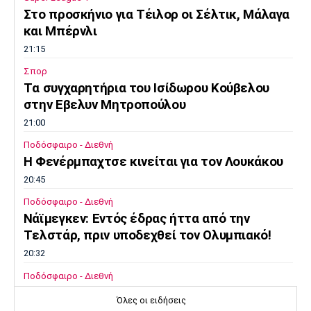
Στο προσκήνιο για Τέιλορ οι Σέλτικ, Μάλαγα
και Μπέρνλι
21:15
Σπορ
Tα συγχαρητήρια του Ισίδωρου Κούβελου
στην Εβελυν Μητροπούλου
21:00
Ποδόσφαιρο - Διεθνή
Η Φενέρμπαχτσε κινείται για τον Λουκάκου
20:45
Ποδόσφαιρο - Διεθνή
Νάϊμεγκεν: Εντός έδρας ήττα από την
Tελστάρ, πριν υποδεχθεί τον Ολυμπιακό!
20:32
Ποδόσφαιρο - Διεθνή
Διαψεύδει ο Ινφαντίνο τις καταγγελίες
Όλες οι ειδήσεις
20:30