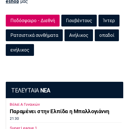
eshop
μας
Πόρτο
Μπενφίκα
Ποδόσφαιρο - Διεθνή
Γιουβέντους
Ίντερ
Ρατσιστικά συνθήματα
Ανήλικος
οπαδοί
ενήλικος
ΤΕΛΕΥΤΑΙΑ
ΝΕΑ
Βόλεϊ Α Γυναικών
Παραμένει στην Ελπίδα η Μπαλλογιάννη
21:30
Super League 1