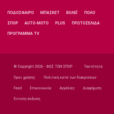
Eurobasket U18: Με ανατροπή η Ελλάδα, 67-
65 τη Βουλγαρία
ΠΟΔΟΣΦΑΙΡΟ
ΜΠΑΣΚΕΤ
ΒΟΛΕΪ
ΠΟΛΟ
18:15
ΣΠΟΡ
AUTO-MOTO
PLUS
ΠΡΩΤΟΣΕΛΙΔΑ
Βόλεϊ
ΕΟΠΕ: Τίμησε τον Κούβελο σε μια ξεχωριστή
ΠΡΟΓΡΑΜΜΑ TV
βραδιά
18:00
Ποδόσφαιρο - Εθνικές Ομάδες
Νότια Κορέα: Η ομοσπονδία ζήτησε
συγγνώμη για την καταγγελία
© Copyright 2026 - ΦΩΣ ΤΩΝ ΣΠΟΡ
Ταυτότητα
17:45
Στίβος
Όροι χρήσης
Πολιτική κατά των διακρίσεων
Παγκόσμιο Πρωτάθλημα Κ20: Πέμπτη θέση
Feed
Επικοινωνία
Αγγελίες
Διαφήμιση
για τον Τζαμτζή
17:30
Έντυπη έκδοση
Super League 1
Σκωτσέζικα ΜΜΕ: «Στο ραντάρ του