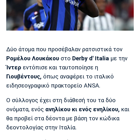
Μουσική
Στήλες
Πολιτισμός
Τραγούδια
Πρόγραμμα TV
Ιωνικός
Κηφισιά
Πανσερραϊκός
Cine Spot
Running
Δύο άτομα που προσέβαλαν ρατσιστικά τον
Ρομέλου Λουκάκου
στο
Derby d' Italia
με την
Media
Ίντερ
εντόπισε και ταυτοποίησε η
Μπαρτσελόνα
Ρεάλ
Ατλέτικο
Μαδρίτης
Μαδρίτης
Γιουβέντους,
όπως αναφέρει το ιταλικό
Παρασκήνιο
ειδησεογραφικό πρακτορείο ANSA.
Ο σύλλογος έχει στη διάθεσή του τα δύο
Μάντσεστερ
Τσέλσι
Άρσεναλ
ονόματα, ενός
ανηλίκου κι ενός ενηλίκου,
και
Γιουνάιτεντ
θα προβεί στα δέοντα με βάση τον κώδικα
δεοντολογίας στην Ιταλία.