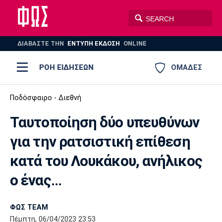
ΔΙΑΒΑΣΤΕ THN
ΕΝΤΥΠΗ ΕΚΔΟΣΗ
ONLINE
ΡΟΗ ΕΙΔΗΣΕΩΝ
ΟΜΑΔΕΣ
Ποδόσφαιρο
Ποδόσφαιρο - Διεθνή
ΠΟΔΟΣΦΑΙΡΟ
ΜΠΑΣΚΕΤ
Ταυτοποίηση δύο υπευθύνων
Super League 1
Μπάσκετ
ΒΟΛΕΪ
ΠΟΛΟ
ΣΠΟΡ
για την ρατσιστική επίθεση
Ολυμπιακός
ΑΕΚ
ΠΑΟΚ
Super League 2
Ελλάδα
Ολυμπιακοί Αγώνες
κατά του Λουκάκου, ανήλικος
AUTO-MOTO
PLUS
Γ Εθνική
Εθνική
Βόλεϊ
ο ένας...
Ελλάδα
EuroLeague
Πόλο
Παναθηναϊκός
Ατρόμητος
Πανιώνιος
ΦΩΣ TEAM
Πέμπτη, 06/04/2023 23:53
Champions League
ΝΒΑ
Τένις