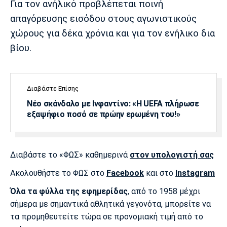
Για τον ανήλικό προβλέπεται ποινή
Λίβερπουλ
Μάντσεστερ
Γιουβέντους
Σίτι
απαγόρευσης εισόδου στους αγωνιστικούς
χώρους για δέκα χρόνια και για τον ενήλικο δια
βίου.
Ίντερ
Μίλαν
Μπάγερν
Διαβάστε Επίσης
Νέο σκάνδαλο με Ινφαντίνο: «Η UEFA πλήρωσε
εξαψήφιο ποσό σε πρώην ερωμένη του!»
Μπορούσια
Παρί Σεν
Μαρσέιγ
Ντόρτμουντ
Ζερμέν
Διαβάστε το «ΦΩΣ» καθημερινά
στον υπολογιστή σας
Ακολουθήστε το ΦΩΣ στο
Facebook
και στο
Instagram
Μονακό
Ερυθρός
Τότεναμ
Αστέρας
Όλα τα φύλλα της εφημερίδας
, από το 1958 μέχρι
σήμερα με σημαντικά αθλητικά γεγονότα, μπορείτε να
τα προμηθευτείτε τώρα σε προνομιακή τιμή από το