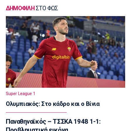
Ποδόσφαιρο - Διεθνή
ΔΗΜΟΦΙΛΗ
ΣΤΟ ΦΩΣ
PSV Αϊντχόφεν: Επίσημο του Κόστιτς
21:05
Conference League
Παναθηναϊκός: Προς εξάντληση τα εισιτήρια
για τη ρεβάνς με την ΤΣΣΚΑ 1948
20:50
Ποδόσφαιρο - Διεθνή
Η UEFA εμμένει στην απόφαση της
20:35
Ποδόσφαιρο - Διεθνή
Μπόρνμουθ: Υποβλήθηκε σε επέμβαση ο
Super League 1
Αραούχο
Ολυμπιακός: Στο κάδρο και ο Βίνια
20:20
Champions League
Παναθηναϊκός – ΤΣΣΚΑ 1948 1-1:
Ολυμπιακός: Ο διαιτητής της ρεβάνς με τη
Ναϊμέγκεν
Προβληματική εικόνα…