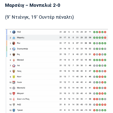
Μαρσέιγ – Μονπελιέ 2-0
(9' Ντιένγκ, 19' Ουντέρ πέναλτι)