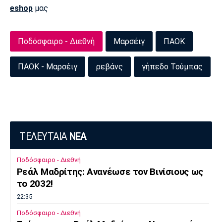
eshop
μας
Ποδόσφαιρο - Διεθνή
Μαρσέιγ
ΠΑΟΚ
ΠΑΟΚ - Μαρσέιγ
ρεβάνς
γήπεδο Τούμπας
ΤΕΛΕΥΤΑΙΑ
ΝΕΑ
Ποδόσφαιρο - Διεθνή
Ρεάλ Μαδρίτης: Ανανέωσε τον Βινίσιους ως
το 2032!
22:35
Ποδόσφαιρο - Διεθνή