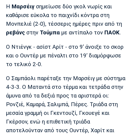
Μουσική
Στήλες
Η
Μαρσέιγ
σημείωσε δύο γκολ νωρίς και
καθάρισε εύκολα το παιχνίδι κόντρα στη
Πολιτισμός
Τραγούδια
Πρόγραμμα TV
Μονπελιέ (2-0), τέσσερις ημέρες πριν από τη
Ιωνικός
Κηφισιά
Πανσερραϊκός
Cine Spot
ρεβάνς
στην
Τούμπα
με αντίπαλο τον
ΠΑΟΚ
.
Running
Ο Ντιένγκ - ασίστ Αρίτ - στο 9’ άνοιξε το σκορ
και ο Ουντέρ με πέναλτι στο 19’ διαμόρφωσε
Media
το τελικό 2-0.
Μπαρτσελόνα
Ρεάλ
Ατλέτικο
Μαδρίτης
Μαδρίτης
Παρασκήνιο
Ο Σαμπάολι παρέταξε την Μαρσέιγ με σύστημα
4-3-3. O Ματαντά στο τέρμα και τετράδα στην
άμυνα από τα δεξιά προς τα αριστερά οι:
Μάντσεστερ
Τσέλσι
Άρσεναλ
Ρονζιέ, Καμαρά, Σαλιμπά, Πέρες. Τριάδα στη
Γιουνάιτεντ
μεσαία γραμμή οι Γκεντουζί, Γκουεγέ και
Γκέρσον, ενώ η επιθετική τριάδα
αποτελούνταν από τους Ουντέρ, Χαρίτ και