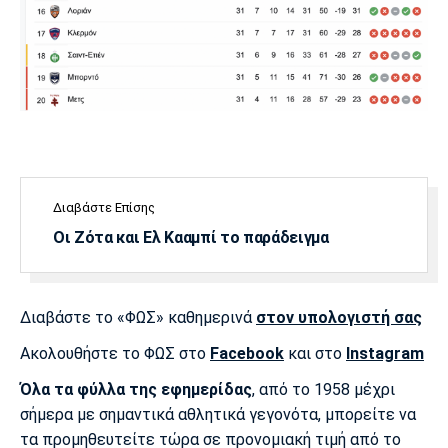
Διαβάστε Επίσης
Οι Ζότα και Ελ Κααμπί το παράδειγμα
Διαβάστε το «ΦΩΣ» καθημερινά
στον υπολογιστή σας
Ακολουθήστε το ΦΩΣ στο
Facebook
και στο
Instagram
Όλα τα φύλλα της εφημερίδας
, από το 1958 μέχρι
σήμερα με σημαντικά αθλητικά γεγονότα, μπορείτε να
τα προμηθευτείτε τώρα σε προνομιακή τιμή από το