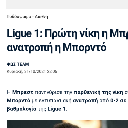
Διεθνή
EuroCup
Ποδόσφαιρο - Διεθνή
Euro
Basket League
Απόλλων
Άρης
ΟΦΗ
Παναχαϊκή
Εθνικές Ομάδες
Α2 Μπάσκετ
Σμύρνης
Ligue 1: Πρώτη νίκη η Μπ
Κύπελλο
FIBA World Cup 2023
Διαιτησία
ανατροπή η Μπορντό
Ποδόσφαιρο Γυναικών
Ιωνικός
Κηφισιά
Πανσερραϊκός
ΦΩΣ TEAM
Κυριακή, 31/10/2021 22:06
Η
Μπρεστ
πανηγύρισε την
παρθενική της νίκη
σ
Μπορντό
με εντυπωσιακή
ανατροπή
από
0-2 σε
βαθμολογία
της
Ligue 1.