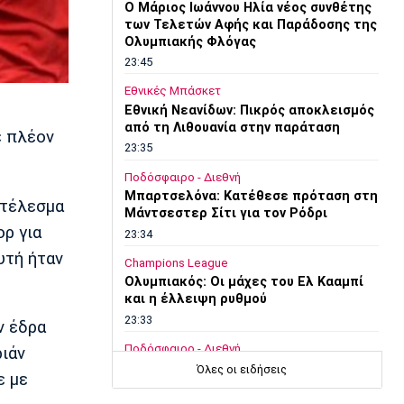
O Μάριος Ιωάννου Ηλία νέος συνθέτης
των Τελετών Αφής και Παράδοσης της
Ολυμπιακής Φλόγας
23:45
Εθνικές Μπάσκετ
Εθνική Νεανίδων: Πικρός αποκλεισμός
από τη Λιθουανία στην παράταση
 πλέον
23:35
Ποδόσφαιρο - Διεθνή
Μπαρτσελόνα: Κατέθεσε πρόταση στη
τέλεσμα
Μάντσεστερ Σίτι για τον Ρόδρι
ορ για
23:34
υτή ήταν
Champions League
Ολυμπιακός: Οι μάχες του Ελ Κααμπί
και η έλλειψη ρυθμού
23:33
ν έδρα
Ποδόσφαιρο - Διεθνή
ριάν
Συνεχίζει στο MLS ο Σέρχι Ρομπέρτο
Όλες οι ειδήσεις
ε με
23:22