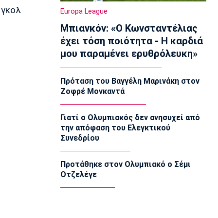
Ολυμπιακός Β': Νικηφόρο το πρώτο
 γκολ
Europa League
φιλικό
ο
Μπιανκόν: «Ο Κωνσταντέλιας
22:03
έχει τόση ποιότητα - Η καρδιά
EuroLeague
μου παραμένει ερυθρόλευκη»
EuroLeague: Ξεχώρισε την καλύτερη
προσθήκη κάθε ομάδας
22:02
Πρόταση του Βαγγέλη Μαρινάκη στον
Ζοφρέ Μονκαντά
Super League 1
ΠΑΟΚ: Χειρουργήθηκε ο Μεϊτέ
22:00
Γιατί ο Ολυμπιακός δεν ανησυχεί από
την απόφαση του Ελεγκτικού
Εθνικές Μπάσκετ
Συνεδρίου
Εθνική Κορασίδων: Συνέτριψε με 78-36
την Ιρλανδία
21:45
Προτάθηκε στον Ολυμπιακό ο Σέμι
Οτζελέγε
Μπάσκετ Α1 Γυναικών
A1 Γυναικών: To πλήρες πρόγραμμα
του Ολυμπιακού
21:30