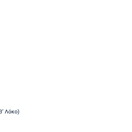
63’ Λόκο)