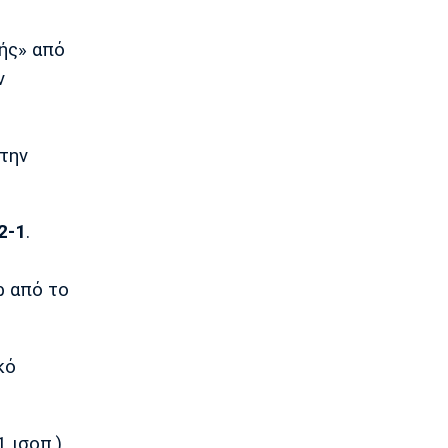
Στίβος
Παγκόσμιο Πρωτάθλημα Κ20: Έκτη
ής» από
θέση για την Ραφαηλίδου στον τελικό
της σφαιροβολίας
ν
23:11
Super League 2
Διπλή ενίσχυση για την ΑΕΛ
την
23:00
Ποδόσφαιρο - Διεθνή
Πυραυλική επίθεση της Ρωσίας στο
2-1
.
γήπεδο της Τσερνομόρετς
22:58
ρ από το
EuroLeague
Ενδιαφέρον της Μάλαγα για
Μπόλομποϊ
κό
22:52
Στίβος
Παγκόσμιο Κ20: Πανελλήνιο ρεκόρ η
Μπακογιάννη, στον τελικό της
1 ισοπ.)