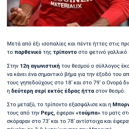
Μετά από έξι ισοπαλίες και πέντε ήττες στις πρ
το
παρθενικό
της
τρίποντο
στο φετινό γαλλικό
Στην
12η αγωνιστική
του θεσμού ο σύλλογος έκα
να κάνει ένα σημαντικό βήμα για την έξοδό του α
τους γηπεδούχους στο 18’ και στο 79’ ο Ονορά δ
η
δεύτερη σερί εκτός έδρας ήττα
στον θεσμό.
Στο μεταξύ, το τρίποντο εξασφάλισε και η
Μπορν
τους από την
Ρεμς,
έφεραν
«τούμπα»
το ματς στο
σκόραραν στο 73’ και το 78’ αντίστοιχα και έφερα