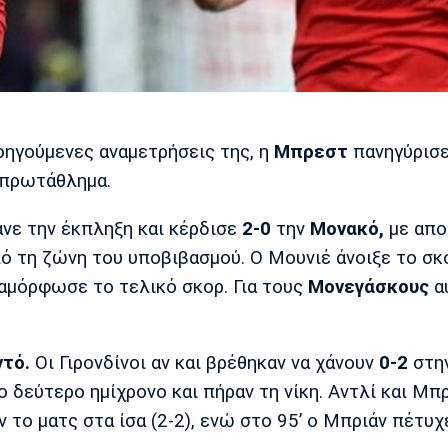
οηγούμενες αναμετρήσεις της, η
Μπρεστ
πανηγύρισε
 πρωτάθλημα.
νε την έκπληξη και κέρδισε
2-0
την
Μονακό,
με απο
πό τη ζώνη του υποβιβασμού. Ο Μουνιέ άνοιξε το σκ
ιαμόρφωσε το τελικό σκορ. Για τους
Μονεγάσκους
α
τό.
Οι Γιρονδίνοι αν και βρέθηκαν να χάνουν
0-2
στη
 δεύτερο ημίχρονο και πήραν τη νίκη. Αντλί και Μπ
ν το ματς στα ίσα (2-2), ενώ στο 95’ ο Μπριάν πέτυχ