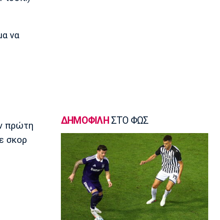
σφυροβολίας η Τσερνόβα
22:49
Super League 1
μα να
Αστέρας Τρίπολης: Εύκολη νίκη με 2-0
επί του Πύργου
22:47
Βόλεϊ
Δεύτερη σερί ήττά για την Εθνική
Γυναικών από την Σουηδία
22:45
ΔΗΜΟΦΙΛΗ
ΣΤΟ ΦΩΣ
ην πρώτη
Ποδόσφαιρο - Διεθνή
Κύπρος: Ποδοσφαιριστές μπορούν να
ε σκορ
γίνουν και διαιτητές
22:30
Εθνικές Μπάσκετ
Ρήγα: «Τα κορίτσια δείχνουν έτοιμα να
πετύχουν κάτι όμορφο»
22:15
Ποδόσφαιρο - Ελλάδα