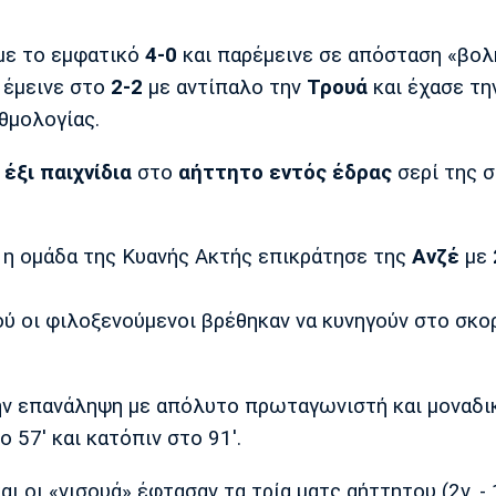
με το εμφατικό
4-0
και παρέμεινε σε απόσταση «βολ
έμεινε στο
2-2
με αντίπαλο την
Τρουά
και έχασε τη
θμολογίας.
α
έξι παιχνίδια
στο
αήττητο
εντός έδρας
σερί της σ
η ομάδα της Κυανής Ακτής επικράτησε της
Ανζέ
με
 οι φιλοξενούμενοι βρέθηκαν να κυνηγούν στο σκο
ν επανάληψη με απόλυτο πρωταγωνιστή και μοναδι
57' και κατόπιν στο 91'.
ι οι «νισουά» έφτασαν τα τρία ματς αήττητου (2ν. - 