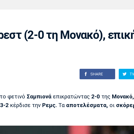
Χάντμπολ
Ηρακλής
Βόλος
Μπορούσια
Παρί Σεν
Ντόρτμουντ
Ζερμέν
ρεστ (2-0 τη Μονακό), επικ
Πόρτο
Μπενφίκα
SHARE
T
το φετινό
Σαμπιονά
επικρατώντας
2-0
της
Μονακό,
 3-2
κέρδισε την
Ρεμς.
Τα
αποτελέσματα,
οι
σκόρε