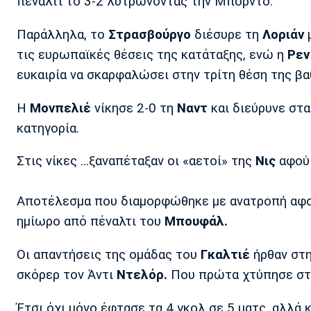
πέναλτι το 3-2 λυτρώνοντας την Μπορντό.
Παράλληλα, το
Στρασβούργο
διέσυρε τη
Λοριάν
τις ευρωπαϊκές θέσεις της κατάταξης, ενώ η
Ρεν
ευκαιρία να σκαρφαλώσει στην τρίτη θέση της βα
Η
Μονπελιέ
νίκησε 2-0 τη
Ναντ
και διεύρυνε στ
κατηγορία.
Στις νίκες ...ξαναπέταξαν οι «αετοί» της
Νις
αφού 
Αποτέλεσμα που διαμορφώθηκε με ανατροπή αφού
ημίωρο από πέναλτι του
Μπουφάλ.
Οι απαντήσεις της ομάδας του
Γκαλτιέ
ήρθαν στη
σκόρερ τον Άντι
Ντελόρ.
Που πρώτα χτύπησε στο 
Έτσι όχι μόνο έφτασε τα 4 γκολ σε 5 ματς, αλλά κα