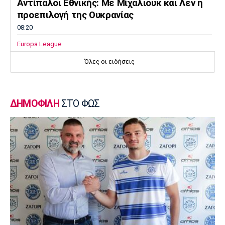
Αντίπαλοι Εθνικής: Με Μίχαλιουκ και Λεν η
προεπιλογή της Ουκρανίας
08:20
Europa League
Δεν σταματάει να σκοράρει ο Παυλίδης (vid)
Όλες οι ειδήσεις
08:10
EuroLeague
Επιστρέφει στη Ζαλγκίρις ο Κίναν Έβανς
ΔΗΜΟΦΙΛΗ
ΣΤΟ ΦΩΣ
08:00
Ποδόσφαιρο - Διεθνή
Ατζέντης Ρόντρι: «Ενημερώσαμε την Ρεάλ
ότι απόφασή του είναι να ενταχθεί στη
Μπαρτσελόνα»
07:50
Super League 1
«Η Λέφσκι Σόφιας απέρριψε πρόταση του
Ολυμπιακού για τον Ακράμ Μπουράς»