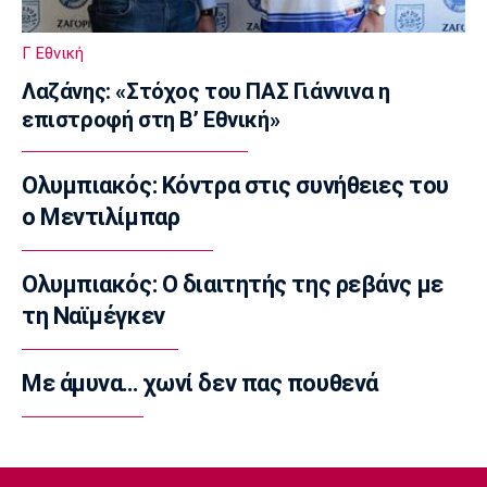
07:40
Europa League
Γ Εθνική
Μπιανκόν: «Ο Κωνσταντέλιας έχει τόση
Λαζάνης: «Στόχος του ΠΑΣ Γιάννινα η
ποιότητα - Η καρδιά μου παραμένει
επιστροφή στη Β’ Εθνική»
ερυθρόλευκη»
07:30
Ολυμπιακός: Κόντρα στις συνήθειες του
Τηλεόραση
Τηλεόραση: Οι αθλητικές μεταδόσεις της
ο Μεντιλίμπαρ
Παρασκευής (7/8)
07:20
Ολυμπιακός: Ο διαιτητής της ρεβάνς με
Επικαιρότητα
τη Ναϊμέγκεν
Καιρός: Αίθριος με αραιές νεφώσεις
07:10
Με άμυνα… χωνί δεν πας πουθενά
Επικαιρότητα
Εορτολόγιο: Ποιοι γιορτάζουν σήμερα
Παρασκευή 7 Αυγούστου
07:00