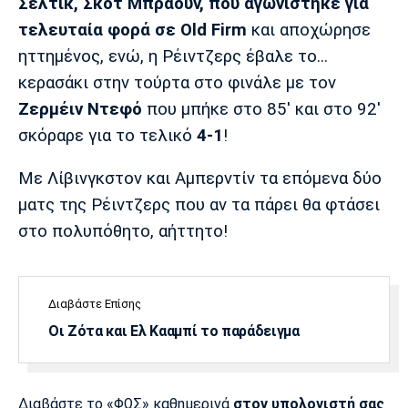
Σέλτικ, Σκοτ Μπράουν, που αγωνίστηκε για
Πόρτο
Μπενφίκα
τελευταία φορά σε Old Firm
και αποχώρησε
ηττημένος, ενώ, η Ρέιντζερς έβαλε το...
κερασάκι στην τούρτα στο φινάλε με τον
Ζερμέιν Ντεφό
που μπήκε στο 85' και στο 92'
σκόραρε για το τελικό
4-1
!
Με Λίβινγκστον και Αμπερντίν τα επόμενα δύο
ματς της Ρέιντζερς που αν τα πάρει θα φτάσει
στο πολυπόθητο, αήττητο!
Διαβάστε Επίσης
Οι Ζότα και Ελ Κααμπί το παράδειγμα
Διαβάστε το «ΦΩΣ» καθημερινά
στον υπολογιστή σας