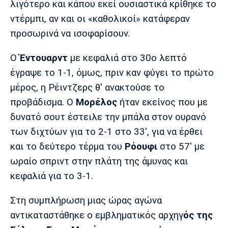
λιγότερο και κάπου εκεί ουσιαστικά κρίθηκε το
Λίβερπουλ
Μάντσεστερ
Γιουβέντους
Σίτι
ντέρμπι, αν και οι «καθολικοί» κατάφεραν
προσωρινά να ισοφαρίσουν.
Ο
Έντουαρντ
με κεφαλιά στο 30ο λεπτό
Ίντερ
Μίλαν
Μπάγερν
έγραψε το 1-1, όμως, πριν καν φύγει το πρώτο
μέρος, η Ρέιντζερς θ' ανακτούσε το
προβάδισμα. Ο
Μορέλος
ήταν εκείνος που με
δυνατό σουτ έστειλε την μπάλα στον ουρανό
Μπορούσια
Παρί Σεν
Μαρσέιγ
των διχτύων για το 2-1 στο 33', για να έρθει
Ντόρτμουντ
Ζερμέν
και το δεύτερο τέρμα του
Ρόουφι
στο 57' με
ωραίο σπριντ στην πλάτη της άμυνας και
κεφαλιά για το 3-1.
Μονακό
Ερυθρός
Τότεναμ
Αστέρας
Στη συμπλήρωση μιας ώρας αγώνα
αντικαταστάθηκε ο εμβληματικός αρχηγ
ός της