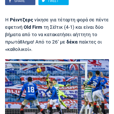
SHARE
TWEET
Europa League
Α Γυναικών
Σπορ
Αστέρας
ΠΑΣ Γιάννινα
Λεβαδειακός
Η
Ρέιντζερς
νίκησε για τέταρτη φορά σε πέντε
Τρίπολης
Conference League
Champions League
Στίβος
Auto-Moto
εφετινή
Old Firm
τη Σέlτικ (4-1) και είναι δύο
βήματα από το να κατακατήσει αήττητη το
Διεθνή
Κύπελλο
Γυμναστική
Αυτοκίνητο
Tech
πρωτάθλημα! Από το 26' με
δέκα
παίκτες οι
Παναιτωλικός
Λαμία
ΑΕΛ
«καθολικοί».
Euro
EuroCup
Κολύμβηση
Formula 1
Gaming
Plus
Εθνικές Ομάδες
Basket League
Χάντμπολ
Μοτοσυκλέτα
Gadgets
Θέατρο
Blogs
Κύπελλο
Α2 Μπάσκετ
Smartphones
Σινεμά
Η Εφημερίδα
Απόλλων
Άρης
ΟΦΗ
Σμύρνης
Διαιτησία
FIBA World Cup 2023
Ευ ζην
Πρωτοσέλιδα
Ποδόσφαιρο Γυναικών
Βιβλίο
Έντυπη έκδοση
Παναχαϊκή
Ηρακλής
Βόλος