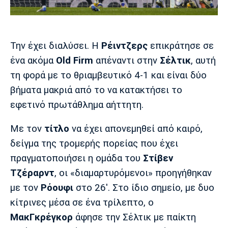
Μουσική
Στήλες
Πολιτισμός
Τραγούδια
Πρόγραμμα TV
Ιωνικός
Κηφισιά
Πανσερραϊκός
Την έχει διαλύσει. Η
Ρέιντζερς
επικράτησε σε
Cine Spot
ένα ακόμα
Old Firm
απέναντι στην
Σέλτικ
, αυτή
τη φορά με το θριαμβευτικό 4-1 και είναι δύο
Running
βήματα μακριά από το να κατακτήσει το
Media
εφετινό πρωτάθλημα αήττητη.
Μπαρτσελόνα
Ρεάλ
Ατλέτικο
Μαδρίτης
Μαδρίτης
Παρασκήνιο
Με τον
τίτλο
να έχει απονεμηθεί από καιρό,
δείγμα της τρομερής πορείας που έχει
πραγματοποιήσει η ομάδα του
Στίβεν
Τζέραρντ
, οι «διαμαρτυρόμενοι» προηγήθηκαν
Μάντσεστερ
Τσέλσι
Άρσεναλ
Γιουνάιτεντ
με τον
Ρόουφι
στο 26'. Στο ίδιο σημείο, με δυο
κίτρινες μέσα σε ένα τρίλεπτο, ο
ΜακΓκρέγκορ
άφησε την Σέλτικ με παίκτη