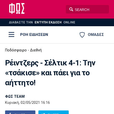
ΔΙΑΒΑΣΤΕ THN
ΕΝΤΥΠΗ ΕΚΔΟΣΗ
ONLINE
ΡΟΗ ΕΙΔΗΣΕΩΝ
ΟΜΑΔΕΣ
Ποδόσφαιρο
Ποδόσφαιρο - Διεθνή
ΠΟΔΟΣΦΑΙΡΟ
ΜΠΑΣΚΕΤ
Ρέιντζερς - Σέλτικ 4-1: Την
Super League 1
Μπάσκετ
ΒΟΛΕΪ
ΠΟΛΟ
ΣΠΟΡ
«τσάκισε» και πάει για το
Ολυμπιακός
ΑΕΚ
ΠΑΟΚ
Super League 2
Ελλάδα
Ολυμπιακοί Αγώνες
αήττητο!
AUTO-MOTO
PLUS
Γ Εθνική
Εθνική
Βόλεϊ
ΦΩΣ TEAM
Ελλάδα
EuroLeague
Πόλο
Παναθηναϊκός
Ατρόμητος
Πανιώνιος
Κυριακή, 02/05/2021 16:16
Champions League
ΝΒΑ
Τένις