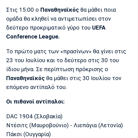
Μουσική
Στήλες
Στις 15:00 ο
Παναθηναϊκός
θα μάθει ποια
Πολιτισμός
Τραγούδια
Πρόγραμμα TV
ομάδα θα κληθεί να αντιμετωπίσει στον
Ιωνικός
Κηφισιά
Πανσερραϊκός
δεύτερο προκριματικό γύρο του
UEFA
Cine Spot
Conference League.
Running
Το πρώτο ματς των «πρασίνων» θα γίνει στις
23 του Ιουλίου και το δεύτερο στις 30 του
Media
ίδιου μήνα. Σε περίπτωση πρόκρισης ο
Μπαρτσελόνα
Ρεάλ
Ατλέτικο
Μαδρίτης
Μαδρίτης
Παρασκήνιο
Παναθηναϊκός
θα μάθει στις 30 Ιουλίου τον
επόμενο αντίπαλό του.
Οι πιθανοί αντίπαλοι:
Μάντσεστερ
Τσέλσι
Άρσεναλ
Γιουνάιτεντ
DAC 1904 (Σλοβακία)
Ντέσιτς (Μαυροβούνιο) - Λιεπάγια (Λετονία)
Πάκσι (Ουγγαρία)