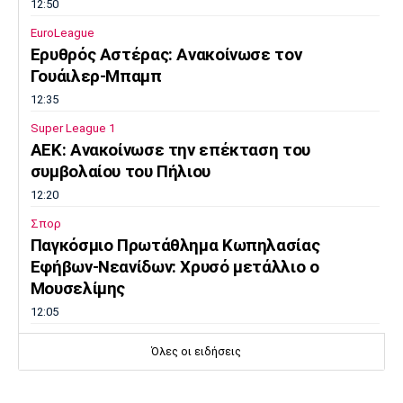
12:50
EuroLeague
Ερυθρός Αστέρας: Ανακοίνωσε τον
Γουάιλερ-Μπαμπ
12:35
Super League 1
ΑΕΚ: Ανακοίνωσε την επέκταση του
συμβολαίου του Πήλιου
12:20
Σπορ
Παγκόσμιο Πρωτάθλημα Κωπηλασίας
Εφήβων-Νεανίδων: Χρυσό μετάλλιο ο
Μουσελίμης
12:05
EuroLeague
Όλες οι ειδήσεις
Αναντολού Εφές: Καθυστερεί η επιστροφή
του Παπαγιάννη