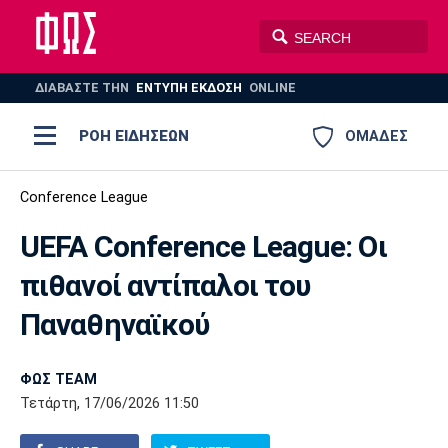
ΔΙΑΒΑΣΤΕ THN
ΕΝΤΥΠΗ ΕΚΔΟΣΗ
ONLINE
ΡΟΗ ΕΙΔΗΣΕΩΝ
ΟΜΑΔΕΣ
Ποδόσφαιρο
Conference League
ΠΟΔΟΣΦΑΙΡΟ
ΜΠΑΣΚΕΤ
UEFA Conference League: Οι
Super League 1
Μπάσκετ
ΒΟΛΕΪ
ΠΟΛΟ
ΣΠΟΡ
πιθανοί αντίπαλοι του
Ολυμπιακός
ΑΕΚ
ΠΑΟΚ
Super League 2
Ελλάδα
Ολυμπιακοί Αγώνες
Παναθηναϊκού
AUTO-MOTO
PLUS
Γ Εθνική
Εθνική
Βόλεϊ
ΦΩΣ TEAM
Ελλάδα
EuroLeague
Πόλο
Παναθηναϊκός
Ατρόμητος
Πανιώνιος
Τετάρτη, 17/06/2026 11:50
Champions League
ΝΒΑ
Τένις