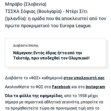
Λίβερπουλ
Μάντσεστερ
Γιουβέντους
Μπράβο (Σλοβενία)
Σίτι
ΤΣΣΚΑ Σόφιας (Βουλγαρία) - Ντέρι Σίτι
(Ιρλανδία): η ομάδα που θα αποκλειστεί από τον
πρώτο προκριματικό του Europa League.
Ίντερ
Μίλαν
Μπάγερν
Διαβάστε Επίσης
Νάϊμεγκεν: Εντός έδρας ήττα από την
Tελστάρ, πριν υποδεχθεί τον Ολυμπιακό!
Μπορούσια
Παρί Σεν
Μαρσέιγ
Ντόρτμουντ
Ζερμέν
Διαβάστε το «ΦΩΣ» καθημερινά
στον υπολογιστή σας
Ακολουθήστε το ΦΩΣ στο
Facebook
και στο
Instagram
Μονακό
Ερυθρός
Τότεναμ
Αστέρας
Όλα τα φύλλα της εφημερίδας
, από το 1958 μέχρι
σήμερα με σημαντικά αθλητικά γεγονότα, μπορείτε να
τα προμηθευτείτε τώρα σε προνομιακή τιμή από το