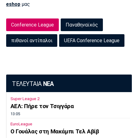
eshop
μας
Πόρτο
Μπενφίκα
Conference League
Παναθηναϊκός
πιθανοί αντίπαλοι
UEFA Conference League
ΤΕΛΕΥΤΑΙΑ
ΝΕΑ
Super League 2
ΑΕΛ: Πήρε τον Τσιγγάρα
13:05
EuroLeague
Ο Γουάλας στη Μακάμπι Τελ Αβίβ