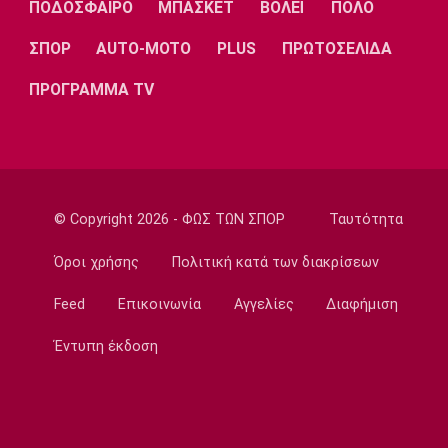
ΠΟΔΟΣΦΑΙΡΟ
ΜΠΑΣΚΕΤ
ΒΟΛΕΪ
ΠΟΛΟ
Τηλεόραση
Τηλεόραση: Οι αθλητικές μεταδόσεις της
ΣΠΟΡ
AUTO-MOTO
PLUS
ΠΡΩΤΟΣΕΛΙΔΑ
Κυριακής (9/8)
ΠΡΟΓΡΑΜΜΑ TV
09:20
Στίβος
Παγκόσμιο Πρωτάθλημα Κ20: Πέμπτος ο
Αλιβιζάτος, ένατος ο Κουλούρης
09:05
© Copyright 2026 - ΦΩΣ ΤΩΝ ΣΠΟΡ
Ταυτότητα
Ποδόσφαιρο Γυναικών
Μπραν - ΠΑΟΚ 3-2: Τα highlights της
Όροι χρήσης
Πολιτική κατά των διακρίσεων
αναμέτρησης
Feed
Επικοινωνία
Αγγελίες
Διαφήμιση
08:50
Super League 2
Έντυπη έκδοση
Νίκη Βόλου: Νικηφόρο το φιλικό επί του
Σαρακηνού
08:35