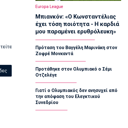
Ολυμπιακός Β': Νικηφόρο το πρώτο
Europa League
φιλικό
Μπιανκόν: «Ο Κωνσταντέλιας
22:03
έχει τόση ποιότητα - Η καρδιά
EuroLeague
μου παραμένει ερυθρόλευκη»
EuroLeague: Ξεχώρισε την καλύτερη
προσθήκη κάθε ομάδας
22:02
υτείτε
Πρόταση του Βαγγέλη Μαρινάκη στον
Ζοφρέ Μονκαντά
Super League 1
ΠΑΟΚ: Χειρουργήθηκε ο Μεϊτέ
22:00
Προτάθηκε στον Ολυμπιακό ο Σέμι
λδες
Οτζελέγε
Εθνικές Μπάσκετ
Εθνική Κορασίδων: Συνέτριψε με 78-36
την Ιρλανδία
Γιατί ο Ολυμπιακός δεν ανησυχεί από
21:45
την απόφαση του Ελεγκτικού
Συνεδρίου
Μπάσκετ Α1 Γυναικών
A1 Γυναικών: To πλήρες πρόγραμμα
του Ολυμπιακού
21:30