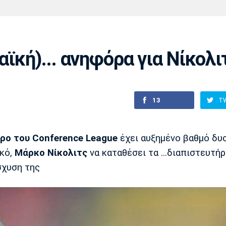
Χάντμπολ
Ηρακλής
Βόλος
Μπορούσια
Παρί Σεν
Ντόρτμουντ
Ζερμέν
ϊκή)... ανηφόρα για Νίκολι
Πόρτο
Μπενφίκα
13
T
ρο του Conference League
έχει αυξημένο βαθμό δυ
ικό,
Μάρκο Νίκολιτς
να καταθέσει τα ...διαπιστευτήρ
σχυση της