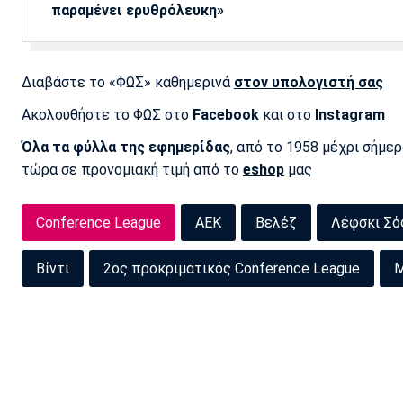
παραμένει ερυθρόλευκη»
Διαβάστε το «ΦΩΣ» καθημερινά
στον υπολογιστή σας
Ακολουθήστε το ΦΩΣ στο
Facebook
και στο
Instagram
Όλα τα φύλλα της εφημερίδας
, από το 1958 μέχρι σήμε
τώρα σε προνομιακή τιμή από το
eshop
μας
Conference League
ΑΕΚ
Βελέζ
Λέφσκι Σό
Βίντι
2ος προκριματικός Conference League
Μ