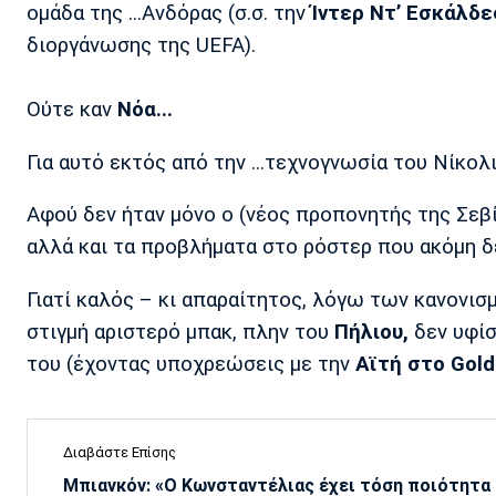
ομάδα της ...Ανδόρας (σ.σ. την
Ίντερ Ντ’ Εσκάλδε
διοργάνωσης της UEFA).
Oύτε καν
Νόα...
Για αυτό εκτός από την ...τεχνογνωσία του Nίκολ
Αφού δεν ήταν μόνο ο (νέος προπονητής της Σεβίλ
αλλά και τα προβλήματα στο ρόστερ που ακόμη δε
Γιατί καλός – κι απαραίτητος, λόγω των κανονι
στιγμή αριστερό μπακ, πλην του
Πήλιου,
δεν υφίσ
του (έχοντας υποχρεώσεις με την
Αϊτή στο Gold
Διαβάστε Επίσης
Μπιανκόν: «Ο Κωνσταντέλιας έχει τόση ποιότητα -