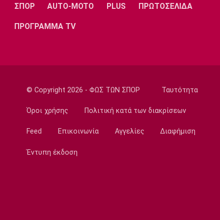
ΣΠΟΡ
AUTO-MOTO
PLUS
ΠΡΩΤΟΣΕΛΙΔΑ
Το αποχαιρετιστήριο μήνυμα του Ορτέγκα
19:35
ΠΡΟΓΡΑΜΜΑ TV
Ποδόσφαιρο - Διεθνή
Επίσημο! Ο Ορτέγκα στη Ρίβερ Πλέιτ
19:22
Champions League
Ολυμπιακός: Περιμένει τον Έσε
© Copyright 2026 - ΦΩΣ ΤΩΝ ΣΠΟΡ
Ταυτότητα
19:03
Όροι χρήσης
Πολιτική κατά των διακρίσεων
Μπάσκετ
Μακάμπι Τελ Αβίβ: Φιλικά προετοιμασίας με
Feed
Επικοινωνία
Αγγελίες
Διαφήμιση
Ολυμπιακό και Άρη
Έντυπη έκδοση
18:50
Εθνικές Μπάσκετ
Κατσικάρης: «Αν συσπειρωθεί αυτή η Εθνική
μπορούμε να καταφέρουμε πολύ όμορφα
πράγματα»
18:35