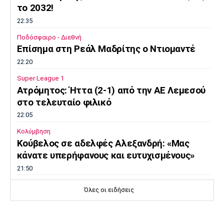
το 2032!
22:35
Ποδόσφαιρο - Διεθνή
Επίσημα στη Ρεάλ Μαδρίτης ο Ντιομαντέ
22:20
Super League 1
Ατρόμητος: Ήττα (2-1) από την ΑΕ Λεμεσού
στο τελευταίο φιλικό
22:05
Κολύμβηση
Κούβελος σε αδελφές Αλεξανδρή: «Μας
κάνατε υπερήφανους και ευτυχισμένους»
21:50
Super League 2
Όλες οι ειδήσεις
Ο Ζορζίνιο στον Πανσερραϊκό
21:35