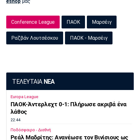
eshop
μας
Πόρτο
Μπενφίκα
Conference League
ΠΑΟΚ
Μαρσέιγ
Ραζβάν Λουτσέσκου
ΠΑΟΚ - Μαρσέιγ
ΤΕΛΕΥΤΑΙΑ
ΝΕΑ
Europa League
ΠΑΟΚ-Άντερλεχτ 0-1: Πλήρωσε ακριβά ένα
λάθος
22:44
Ποδόσφαιρο - Διεθνή
Ρεάλ Μαδρίτης: Ανανέωσε τον Βινίσιους ως