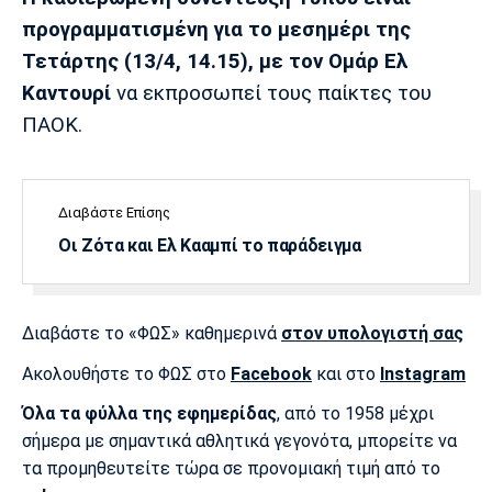
Λίβερπουλ
Μάντσεστερ
Γιουβέντους
Σίτι
προγραμματισμένη για το μεσημέρι της
Τετάρτης (13/4, 14.15), με τον Ομάρ Ελ
Καντουρί
να εκπροσωπεί τους παίκτες του
ΠΑΟΚ.
Ίντερ
Μίλαν
Μπάγερν
Διαβάστε Επίσης
Οι Ζότα και Ελ Κααμπί το παράδειγμα
Μπορούσια
Παρί Σεν
Μαρσέιγ
Ντόρτμουντ
Ζερμέν
Διαβάστε το «ΦΩΣ» καθημερινά
στον υπολογιστή σας
Ακολουθήστε το ΦΩΣ στο
Facebook
και στο
Instagram
Μονακό
Ερυθρός
Τότεναμ
Αστέρας
Όλα τα φύλλα της εφημερίδας
, από το 1958 μέχρι
σήμερα με σημαντικά αθλητικά γεγονότα, μπορείτε να
τα προμηθευτείτε τώρα σε προνομιακή τιμή από το