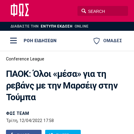
ΔΙΑΒΑΣΤΕ THN
ΕΝΤΥΠΗ ΕΚΔΟΣΗ
ONLINE
ΡΟΗ ΕΙΔΗΣΕΩΝ
ΟΜΑΔΕΣ
Ποδόσφαιρο
Conference League
ΠΟΔΟΣΦΑΙΡΟ
ΜΠΑΣΚΕΤ
ΠΑΟΚ: Όλοι «μέσα» για τη
Super League 1
Μπάσκετ
ΒΟΛΕΪ
ΠΟΛΟ
ΣΠΟΡ
ρεβάνς με την Μαρσέιγ στην
Ολυμπιακός
ΑΕΚ
ΠΑΟΚ
Super League 2
Ελλάδα
Ολυμπιακοί Αγώνες
Τούμπα
AUTO-MOTO
PLUS
Γ Εθνική
Εθνική
Βόλεϊ
ΦΩΣ TEAM
Ελλάδα
EuroLeague
Πόλο
Παναθηναϊκός
Ατρόμητος
Πανιώνιος
Τρίτη, 12/04/2022 17:58
Champions League
ΝΒΑ
Τένις