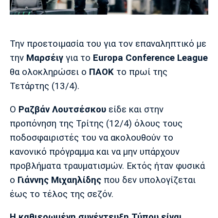
Μουσική
Στήλες
Πολιτισμός
Τραγούδια
Πρόγραμμα TV
Ιωνικός
Κηφισιά
Πανσερραϊκός
Την προετοιμασία του για τον επαναληπτικό με
Cine Spot
την
Μαρσέιγ
για το
Europa Conference League
θα ολοκληρώσει ο
ΠΑΟΚ
το πρωί της
Running
Τετάρτης (13/4).
Media
O
Ραζβάν Λουτσέσκου
είδε και στην
Μπαρτσελόνα
Ρεάλ
Ατλέτικο
Μαδρίτης
Μαδρίτης
Παρασκήνιο
προπόνηση της Τρίτης (12/4) όλους τους
ποδοσφαιριστές του να ακολουθούν το
κανονικό πρόγραμμα και να μην υπάρχουν
προβλήματα τραυματισμών. Εκτός ήταν φυσικά
Μάντσεστερ
Τσέλσι
Άρσεναλ
Γιουνάιτεντ
ο
Γιάννης Μιχαηλίδης
που δεν υπολογίζεται
έως το τέλος της σεζόν.
Η καθιερωμένη συνέντευξη Τύπου είναι