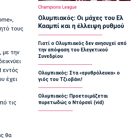
EuroLeague
Champions League
«Παραμένει στον Ερυθρό Αστέρα ο
Ολυμπιακός: Οι μάχες του Ελ
Οτζελέγε»
ome»,
10:20
Κααμπί και η έλλειψη ρυθμού
νητό τους
Ποδόσφαιρο - Διεθνή
«Έχει κλείσει καλά την πόρτα για την
Γιατί ο Ολυμπιακός δεν ανησυχεί από
παραχώρηση του Παυλίδη η
την απόφαση του Ελεγκτικού
, με την
Μπενφίκα»
Συνεδρίου
10:10
δεικνύει
t εντός
Champions League
Ολυμπιακός: Στα «ερυθρόλευκα» ο
Ολυμπιακός: Μέσα Ρέτσος κι Έσε εν
υ έχει
γιός του Τζιοβάνι!
όψει Ναϊμέγκεν
10:00
Ολυμπιακός: Προετοιμάζεται
Επικαιρότητα
πό τις
πυρετωδώς ο Ντόρσεϊ (vid)
Λάρισα: Διασωληνωμένος στην
εντατική 43χρονος που έπεσε από
ηλεκτρικό πατίνι
09:50
EuroLeague
ας θα