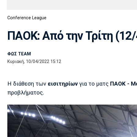
Διεθνή
EuroCup
Conference League
Euro
Basket League
Απόλλων
Άρης
ΟΦΗ
Παναχαϊκή
Εθνικές Ομάδες
Α2 Μπάσκετ
Σμύρνης
ΠΑΟΚ: Από την Τρίτη (12/
Κύπελλο
FIBA World Cup 2023
Διαιτησία
ΦΩΣ TEAM
Ποδόσφαιρο Γυναικών
Ιωνικός
Κηφισιά
Πανσερραϊκός
Κυριακή, 10/04/2022 15:12
Η διάθεση των
εισιτηρίων
για το ματς
ΠΑΟΚ - Μ
προβλήματος.