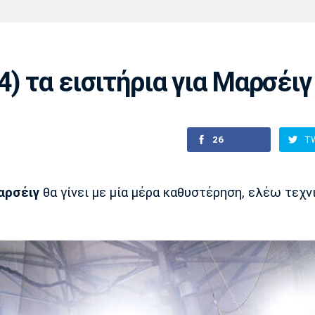
Χάντμπολ
Ηρακλής
Βόλος
Μπορούσια
Παρί Σεν
Ντόρτμουντ
Ζερμέν
4) τα εισιτήρια για Μαρσέιγ
Πόρτο
Μπενφίκα
26
T
αρσέιγ
θα γίνει με μία μέρα καθυστέρηση, ελέω τεχν