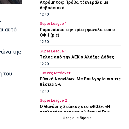
Ατρόμητος: Πρόβα τζενεράλε με
Λεβαδειακό
12:40
-
Super League 1
αι αυτό
Παρουσίασε την τρίτη φανέλα του ο
ΟΦΗ (pic)
12:30
γώνα της
Super League 1
Τέλος από την ΑΕΚ ο Αλέξης Δέδες
12:20
η του
Εθνικές Μπάσκετ
Εθνική Νεανίδων: Με Βουλγαρία για τις
θέσεις 5-6
12:10
Super League 2
Ο Θανάσης Στάικος στο «ΦΩΣ»: «Η
κουλτούρα του νησιού ξεχωρίζει»
Όλες οι ειδήσεις
12:00
Επικαιρότητα